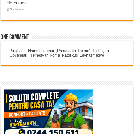
Herculane
3 zile ago
One comment
Pingback:
Hramul bisericii „Preasfânta Treime” din Reșița-
Govândari | Temesvári Római Katolikus Egyházmegye