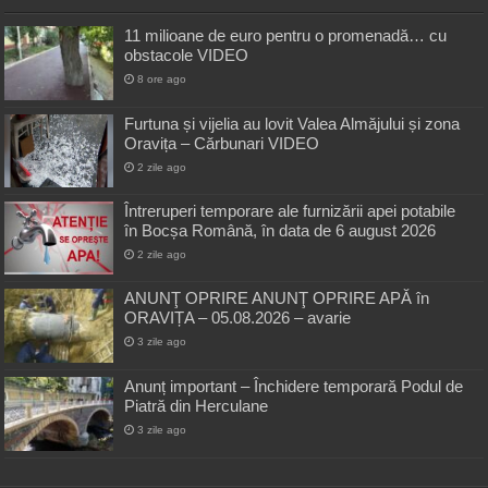
11 milioane de euro pentru o promenadă… cu
obstacole VIDEO
8 ore ago
Furtuna și vijelia au lovit Valea Almăjului și zona
Oravița – Cărbunari VIDEO
2 zile ago
Întreruperi temporare ale furnizării apei potabile
în Bocșa Română, în data de 6 august 2026
2 zile ago
ANUNŢ OPRIRE ANUNŢ OPRIRE APĂ în
ORAVIȚA – 05.08.2026 – avarie
3 zile ago
Anunț important – Închidere temporară Podul de
Piatră din Herculane
3 zile ago