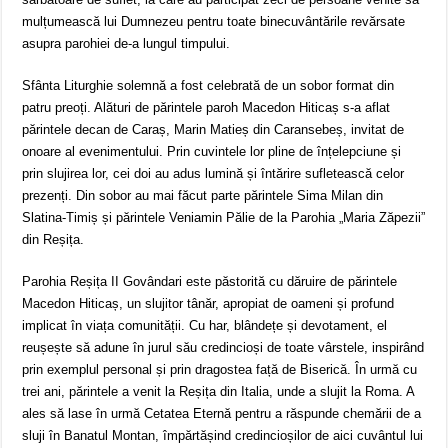
mulțumească lui Dumnezeu pentru toate binecuvântările revărsate
asupra parohiei de-a lungul timpului.
Sfânta Liturghie solemnă a fost celebrată de un sobor format din
patru preoți. Alături de părintele paroh Macedon Hiticaș s-a aflat
părintele decan de Caraș, Marin Matieș din Caransebeș, invitat de
onoare al evenimentului. Prin cuvintele lor pline de înțelepciune și
prin slujirea lor, cei doi au adus lumină și întărire sufletească celor
prezenți. Din sobor au mai făcut parte părintele Sima Milan din
Slatina-Timiș și părintele Veniamin Pălie de la Parohia „Maria Zăpezii”
din Reșița.
Parohia Reșița II Govândari este păstorită cu dăruire de părintele
Macedon Hiticaș, un slujitor tânăr, apropiat de oameni și profund
implicat în viața comunității. Cu har, blândețe și devotament, el
reușește să adune în jurul său credincioși de toate vârstele, inspirând
prin exemplul personal și prin dragostea față de Biserică. În urmă cu
trei ani, părintele a venit la Reșița din Italia, unde a slujit la Roma. A
ales să lase în urmă Cetatea Eternă pentru a răspunde chemării de a
sluji în Banatul Montan, împărtășind credincioșilor de aici cuvântul lui