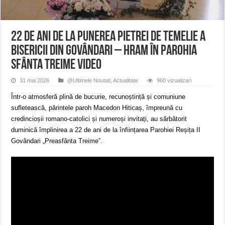
ANUNȚ OPRIRE APĂ în Reșița – avarie – 04.08.2026 – str. Văliugului și Plasto
ANUNŢ OPRIRE APĂ în CARANSEBEȘ – 04.08.2026 – avarie – Calea Severinu
ANUNŢ OPRIRE APĂ în CARANSEBEȘ avarie
22 de ani de la punerea pietrei de temelie a
bisericii din Govândari – Hram în Parohia
Sfânta Treime VIDEO
31 mai 2026
@Ultimele Noutati
,
Actualitate
960 vizualizari
Într-o atmosferă plină de bucurie, recunoștință și comuniune
sufletească, părintele paroh Macedon Hiticaș, împreună cu
credincioșii romano-catolici și numeroși invitați, au sărbătorit
duminică împlinirea a 22 de ani de la înființarea Parohiei Reșița II
Govândari „Preasfânta Treime”.