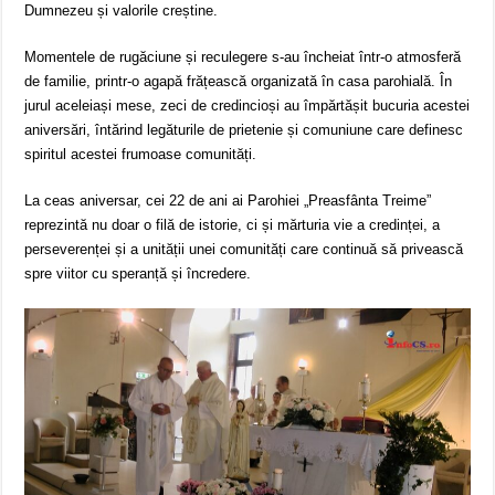
Dumnezeu și valorile creștine.
Momentele de rugăciune și reculegere s-au încheiat într-o atmosferă
de familie, printr-o agapă frățească organizată în casa parohială. În
jurul aceleiași mese, zeci de credincioși au împărtășit bucuria acestei
aniversări, întărind legăturile de prietenie și comuniune care definesc
spiritul acestei frumoase comunități.
La ceas aniversar, cei 22 de ani ai Parohiei „Preasfânta Treime”
reprezintă nu doar o filă de istorie, ci și mărturia vie a credinței, a
perseverenței și a unității unei comunități care continuă să privească
spre viitor cu speranță și încredere.