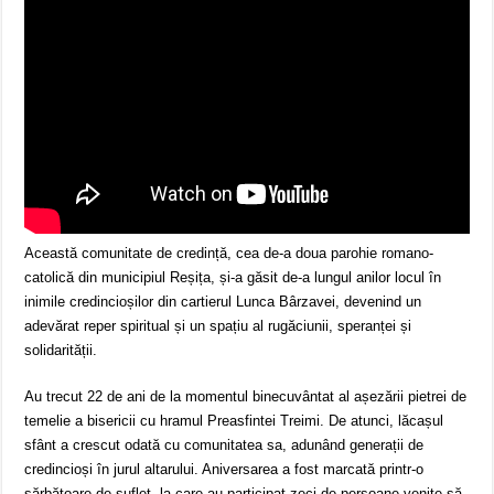
Această comunitate de credință, cea de-a doua parohie romano-
catolică din municipiul Reșița, și-a găsit de-a lungul anilor locul în
inimile credincioșilor din cartierul Lunca Bârzavei, devenind un
adevărat reper spiritual și un spațiu al rugăciunii, speranței și
solidarității.
Au trecut 22 de ani de la momentul binecuvântat al așezării pietrei de
temelie a bisericii cu hramul Preasfintei Treimi. De atunci, lăcașul
sfânt a crescut odată cu comunitatea sa, adunând generații de
credincioși în jurul altarului. Aniversarea a fost marcată printr-o
sărbătoare de suflet, la care au participat zeci de persoane venite să