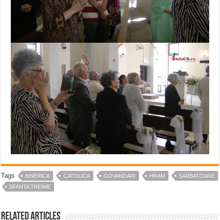
Tags
BISERICA
CATOLICA
GOVANDARI
HRAM
SARBATOARE
SFANTA TREIME
Related Articles