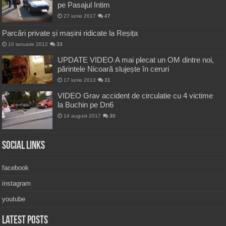
pe Pasajul Intim
27 iunie 2017
47
Parcări private și mașini ridicate la Reșița
10 ianuarie 2012
33
UPDATE VIDEO A mai plecat un OM dintre noi,
părintele Nicoară slujește în ceruri
17 iunie 2013
31
VIDEO Grav accident de circulatie cu 4 victime
la Buchin pe Dn6
14 august 2017
30
Social Links
facebook
instagram
youtube
Latest Posts