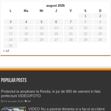
august 2026
L
Ma
Mi
J
V
S
D
1
2
3
4
5
6
7
8
9
10
11
12
13
14
15
16
17
18
19
20
21
22
23
24
25
26
27
28
29
30
31
« iul.
Popular Posts
Protestul ia amploare la Resita, in jur de 800 de oameni in fata
prefecturii VIDEO/FOTO
19 ianuarie 2012
54
VIDEO Nu a pastrat distanta si a facut accident