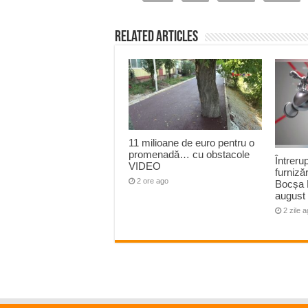
Related Articles
11 milioane de euro pentru o
promenadă… cu obstacole
Întreru
VIDEO
furnizăr
2 ore ago
Bocșa 
august
2 zile 