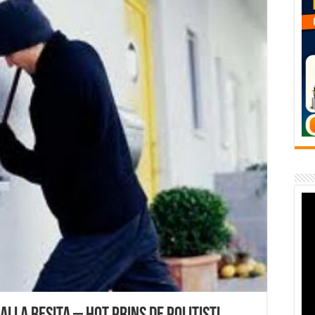
vița – locul unde natura a ascuns un izvor de sănătate VIDEO
flori de vară și râsete de copii la Carașova VIDEO
– avarie – 04.08.2026 – str. Văliugului și Plastomet
SEBEȘ – 04.08.2026 – avarie – Calea Severinului
RANSEBEȘ avarie