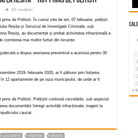
 la Resita – Hot prins de politisti
201 vizualizari
ns de Politisti. În cursul zilei de ieri, 07 februarie, polițiști
Cal
iului Reșița și Serviciul de Investigații Criminale, sub
ia Reșița, au documentat și probat activitatea infracțională a
de comiterea mai multor furturi din locuințe.
e judecată a dispus arestarea preventivă a acestuia pentru 30
iembrie 2019- februarie 2020, ar fi pătruns prin forțarea
or, în 12 apartamente de pe raza municipiului, de unde ar fi
« iu
rins de Politisti. Polițiștii continuă cercetările, sub aspectul
derea documentării întregii activități infracționale, tragerii la
ejudiciului cauzat.
LOCUINTE
PARTER
RESITA