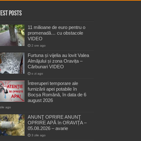
test Posts
11 milioane de euro pentru o
promenadă… cu obstacole
VIDEO
2 ore ago
Furtuna și vijelia au lovit Valea
Almăjului și zona Oravița –
Cărbunari VIDEO
o zi ago
Întreruperi temporare ale
furnizării apei potabile în
Bocșa Română, în data de 6
august 2026
zile ago
ANUNŢ OPRIRE ANUNŢ
OPRIRE APĂ în ORAVIȚA –
05.08.2026 – avarie
3 zile ago