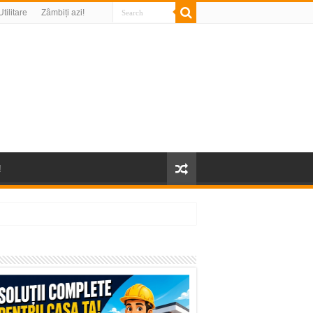
Utilitare
Zâmbiți azi!
!