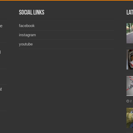
Social Links
La
de
facebook
instagram
youtube
l
t
2 