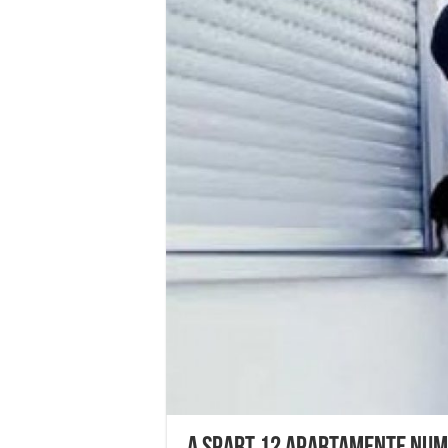
Ștrandul Termal Ring din Ora
Miresme de lavandă, mentă și 
ANUNȚ OPRIRE APĂ în Reșița 
ANUNŢ OPRIRE APĂ în CARAN
ANUNŢ OPRIRE APĂ în CA