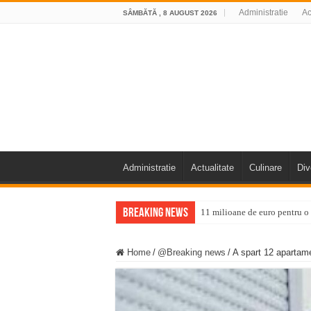
Administratie
Ac
SÂMBĂTĂ , 8 AUGUST 2026
Administratie
Actualitate
Culinare
Div
Breaking News
11 milioane de euro pentru
Furtuna și vijelia au lovit V
Home
/
@Breaking news
/
A spart 12 apartame
Întreruperi temporare ale fur
ANUNŢ OPRIRE ANUNŢ OPRIR
Anunț important – Închidere 