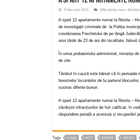
A spart 12 apartamente numai
8 februarie 2020
@Breaking news
,
Monden
A spart 12 apartamente numai la Resita – Hot pri
de investigații criminale de la Poliția municip
coordonarea Parchetului de pe lângă Judecător
unui tânăr de 23 de ani din localitate, bănuit 
În urma probatoriului administrat, instanța d
de zile.
Tânărul în cauză este bănuit că în perioada no
ferestrelor locuințelor de la parterul blocuril
sustras diferite bunuri.
A spart 12 apartamente numai la Resita – Hot p
săvârșirii infracțiunilor de furt calificat, în ve
răspundere penală a acestuia și recuperării pr
Tags
CASE
HOT
INTRAT
JEFUIT