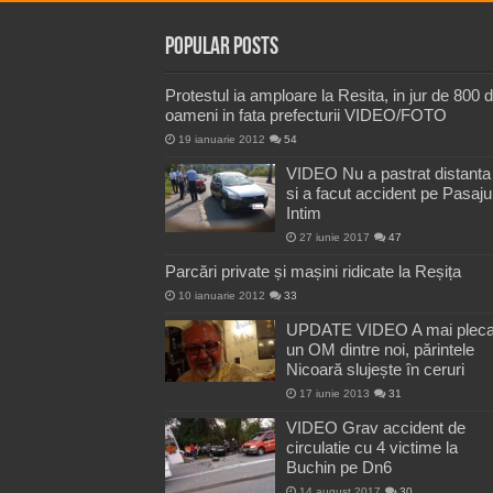
Popular Posts
Protestul ia amploare la Resita, in jur de 800 
oameni in fata prefecturii VIDEO/FOTO
19 ianuarie 2012
54
VIDEO Nu a pastrat distanta
si a facut accident pe Pasaju
Intim
27 iunie 2017
47
Parcări private și mașini ridicate la Reșița
10 ianuarie 2012
33
UPDATE VIDEO A mai pleca
un OM dintre noi, părintele
Nicoară slujește în ceruri
17 iunie 2013
31
VIDEO Grav accident de
circulatie cu 4 victime la
Buchin pe Dn6
14 august 2017
30