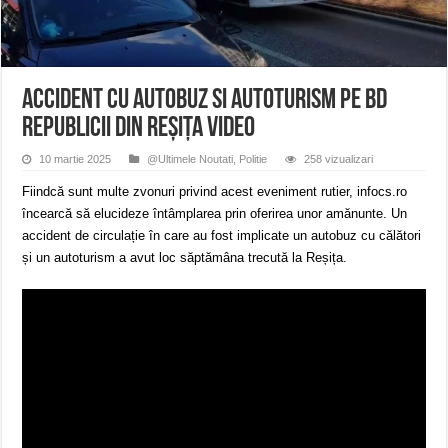
Miresme de lavandă, mentă și flori de vară și râsete de copii la Carașova VIDEO
ANUNȚ OPRIRE APĂ în Reșița – avarie – 04.08.2026 – str. Văliugului și Plasto
ANUNŢ OPRIRE APĂ în CARANSEBEȘ – 04.08.2026 – avarie – Calea Severinu
Accident cu autobuz si autoturism pe Bd
Republicii din Reșița VIDEO
10 martie 2025
@Ultimele Noutati
,
Politie
258 vizualizari
Fiindcă sunt multe zvonuri privind acest eveniment rutier, infocs.ro
încearcă să elucideze întâmplarea prin oferirea unor amănunte. Un
accident de circulație în care au fost implicate un autobuz cu călători
și un autoturism a avut loc săptămâna trecută la Reșița.