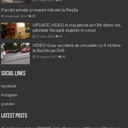
27 iunie 2017
47
Parcări private și mașini ridicate la Reșița
10 ianuarie 2012
33
UPDATE VIDEO A mai plecat un OM dintre noi,
părintele Nicoară slujește în ceruri
17 iunie 2013
31
VIDEO Grav accident de circulatie cu 4 victime
la Buchin pe Dn6
14 august 2017
30
Social Links
facebook
instagram
youtube
Latest Posts