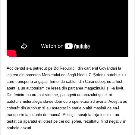
Accidentul s-a petrecut pe Bd Republicii din cartierul Govândari la
ieșirea din parcarea Marketului de lângă blocul 7. Șoferul autobuzului
care transporta angajații firmei de cabluri din Caransebeș nu a fost
atent la un autoturism ce ieșea din parcarea magazinului și l-a lovit.
Din fericire nu au fost victime, pasagerii autobuzului și cei ai
autoturismului alegându-se doar cu o sperietură zdravănă. Aceștia au
coborât din autobuz și au așteptat în stație o altă mașină ca sa-i
transporte la locurile de muncă. Polițiștii sosiți la fața locului i-au
testat cu aparatul etilotest pe cei doi șoferi, rezultatul fiind negativ în
ambele cazuri.