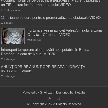
Accident mortal pe DN58B, între Berzovia și Măureni. Mașina și
un TIR au luat foc în urma impactului VIDEO
21 de ore ago
11 milioane de euro pentru o promenadă… cu obstacole VIDEO
o zi ago
Furtuna și vijelia au lovit Valea Almăjului și zona
Oravița – Cărbunari VIDEO
3 zile ago
Întreruperi temporare ale furnizării apei potabile în Bocșa
Română, în data de 6 august 2026
4 zile ago
ANUNŢ OPRIRE ANUNŢ OPRIRE APĂ în ORAVIȚA –
05.08.2026 – avarie
4 zile ago
Powered by
STATEart
| Designed by
TieLabs
© Copyright 2026, All Rights Reserved