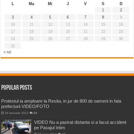
L
Ma
Mi
J
V
S
D
1
2
3
4
5
6
7
8
9
10
11
12
13
14
15
16
17
18
19
20
21
22
23
24
25
26
27
28
29
30
31
« iul.
Popular Posts
Protestul ia amploare la Resita, in jur de 800 de oameni in fata
prefecturii VIDEO/FOTO
19 ianuarie 2012
54
VIDEO Nu a pastrat distanta si a facut accident
pe Pasajul Intim