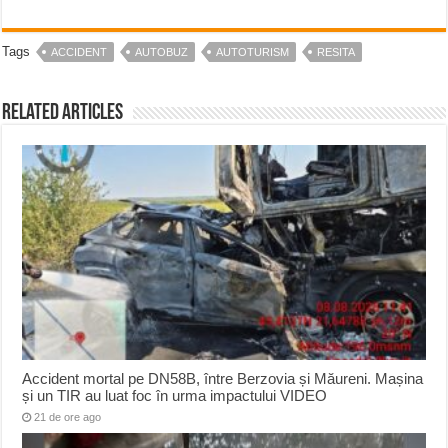
Tags
ACCIDENT
AUTOBUZ
AUTOTURISM
RESITA
Related Articles
Accident mortal pe DN58B, între Berzovia și Măureni. Mașina
și un TIR au luat foc în urma impactului VIDEO
21 de ore ago