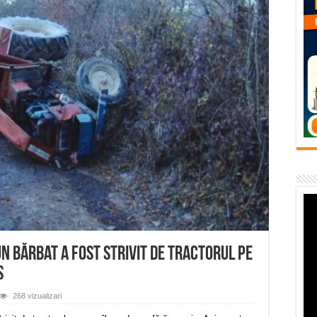
flori de vară și râsete de copii la Carașova VIDEO
– avarie – 04.08.2026 – str. Văliugului și Plastomet
SEBEȘ – 04.08.2026 – avarie – Calea Severinului
RANSEBEȘ avarie
 cartier Țerova – avarie – 04.08.2026
n bărbat a fost strivit de tractorul pe
s
268 vizualizari