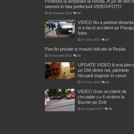
Protestul ia amploare la Resita, in jur de 800 
oameni in fata prefecturii VIDEO/FOTO
19 ianuarie 2012
54
VIDEO Nu a pastrat distanta
si a facut accident pe Pasaju
Intim
27 iunie 2017
47
Parcări private și mașini ridicate la Reșița
10 ianuarie 2012
33
UPDATE VIDEO A mai pleca
un OM dintre noi, părintele
Nicoară slujește în ceruri
17 iunie 2013
31
VIDEO Grav accident de
circulatie cu 4 victime la
Buchin pe Dn6
14 august 2017
30