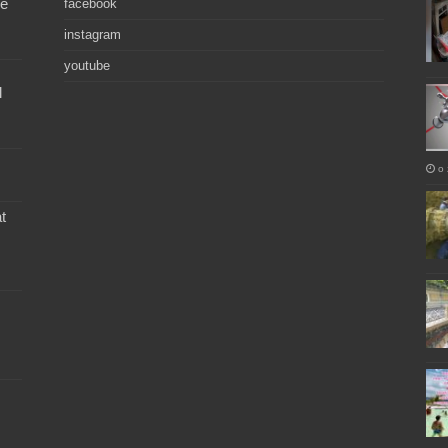
de
facebook
instagram
youtube
l
o 
t