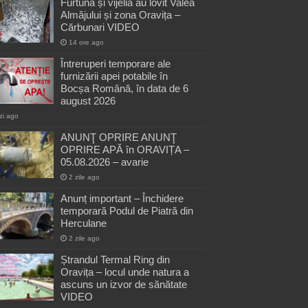
Furtuna și vijelia au lovit Valea
Almăjului și zona Oravița –
Cărbunari VIDEO
14 ore ago
Întreruperi temporare ale
furnizării apei potabile în
Bocșa Română, în data de 6
august 2026
zi ago
ANUNŢ OPRIRE ANUNŢ
OPRIRE APĂ în ORAVIȚA –
05.08.2026 – avarie
2 zile ago
Anunț important – Închidere
temporară Podul de Piatră din
Herculane
2 zile ago
Ștrandul Termal Ring din
Oravița – locul unde natura a
ascuns un izvor de sănătate
VIDEO