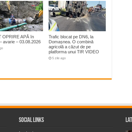
 OPRIRE APĂ în
Trafic blocat pe DN6, la
– avarie – 03.08.2026
Domașnea. O combină
agricolă a căzut de pe
ago
platforma unui TIR VIDEO
5 zile ago
Social Links
La