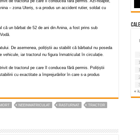
rivit de tractorul pe care îl conducea fără permis. Azi-noapte,
nina – zona Uteriș, s-a produs un accident rutier, soldat cu
Cal
ptul că un bărbat de 52 de ani din Anina, a fost prins sub
 Vodă.
tului. De asemenea, polițiștii au stabilit că bărbatul nu poseda
ehicule, iar tractorul nu figura înmatriculat în circulație.
ivit de tractorul pe care îl conducea fără permis. Polițiștii
abilirii cu exactitate a împrejurărilor în care s-a produs
« iu
MORT
NEEINMATRICULAT
RASTURNAT
TRACTOR