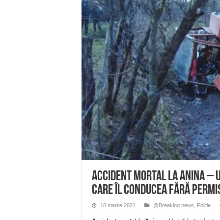
Miresme de lavandă, mentă și 
ANUNȚ OPRIRE APĂ în Reșița 
ANUNŢ OPRIRE APĂ în CARAN
ANUNŢ OPRIRE APĂ în CA
ANUNȚ OPRIRE APĂ în Reșița,
Accident mortal la Anina – U
care îl conducea fără permi
18 martie 2021
@Breaking news
,
Politie