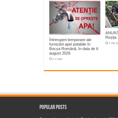
ANUNȚ
Reșița 
Întreruperi temporare ale
4 zile 
furnizării apei potabile în
Bocșa Română, în data de 6
august 2026
o zi ago
Popular Posts