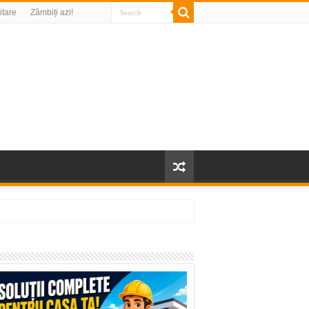
litare
Zâmbiți azi!