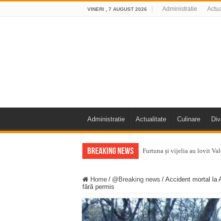
Administratie
Actua
VINERI , 7 AUGUST 2026
Administratie
Actualitate
Culinare
Div
Breaking News
Furtuna și vijelia au lovit V
Întreruperi temporare ale fur
Home
/
@Breaking news
/
Accident mortal la A
ANUNŢ OPRIRE ANUNŢ OPRIR
fără permis
Anunț important – Închidere 
Ștrandul Termal Ring din Ora