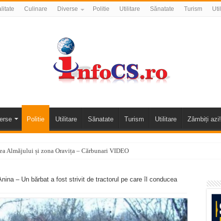
litate
Culinare
Diverse
Politie
Utilitare
Sănatate
Turism
Uti
erse
Politie
Utilitare
Sănatate
Turism
Utilitare
Zâmbiți azi!
alea Almăjului și zona Oravița – Cărbunari VIDEO
nizării apei potabile în Bocșa Română, în data de 6 august 2026
nina – Un bărbat a fost strivit de tractorul pe care îl conducea
E APĂ în ORAVIȚA – 05.08.2026 – avarie
temporară Podul de Piatră din Herculane
vița – locul unde natura a ascuns un izvor de sănătate VIDEO