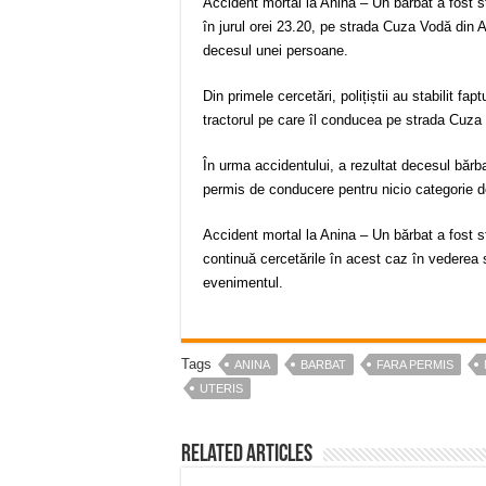
Accident mortal la Anina – Un bărbat a fost st
în jurul orei 23.20, pe strada Cuza Vodă din A
decesul unei persoane.
Din primele cercetări, polițiștii au stabilit fa
tractorul pe care îl conducea pe strada Cuza
În urma accidentului, a rezultat decesul bărba
permis de conducere pentru nicio categorie de v
Accident mortal la Anina – Un bărbat a fost str
continuă cercetările în acest caz în vederea st
evenimentul.
Tags
ANINA
BARBAT
FARA PERMIS
UTERIS
Related Articles