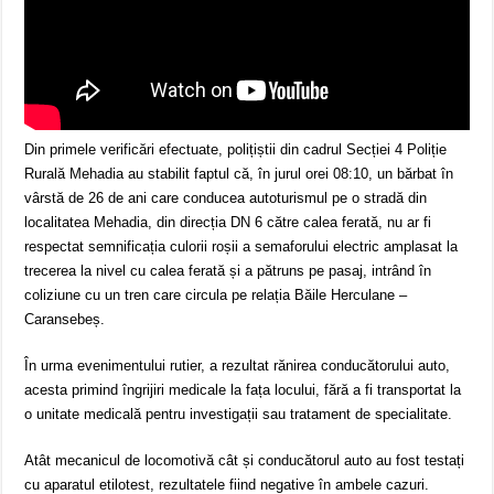
Din primele verificări efectuate, polițiștii din cadrul Secției 4 Poliție
Rurală Mehadia au stabilit faptul că, în jurul orei 08:10, un bărbat în
vârstă de 26 de ani care conducea autoturismul pe o stradă din
localitatea Mehadia, din direcția DN 6 către calea ferată, nu ar fi
respectat semnificația culorii roșii a semaforului electric amplasat la
trecerea la nivel cu calea ferată și a pătruns pe pasaj, intrând în
coliziune cu un tren care circula pe relația Băile Herculane –
Caransebeș.
În urma evenimentului rutier, a rezultat rănirea conducătorului auto,
acesta primind îngrijiri medicale la fața locului, fără a fi transportat la
o unitate medicală pentru investigații sau tratament de specialitate.
Atât mecanicul de locomotivă cât și conducătorul auto au fost testați
cu aparatul etilotest, rezultatele fiind negative în ambele cazuri.