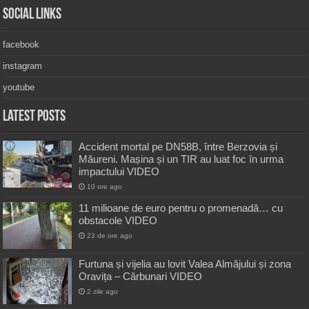
Social Links
facebook
instagram
youtube
Latest Posts
Accident mortal pe DN58B, între Berzovia și
Măureni. Mașina și un TIR au luat foc în urma
impactului VIDEO
10 ore ago
11 milioane de euro pentru o promenadă… cu
obstacole VIDEO
23 de ore ago
Furtuna și vijelia au lovit Valea Almăjului și zona
Oravița – Cărbunari VIDEO
2 zile ago