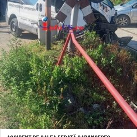
Miresme de lavandă, mentă și flori de vară și râsete de copii la Carașova VIDEO
ANUNȚ OPRIRE APĂ în Reșița – avarie – 04.08.2026 – str. Văliugului și Plasto
ANUNŢ OPRIRE APĂ în CARANSEBEȘ – 04.08.2026 – avarie – Calea Severinu