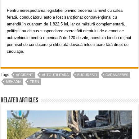
Pentru nerespectarea legislației privind trecerea la nivel cu calea
ferată, conducătorul auto a fost sancționat contravențional cu
amendă în cuantum de 1.822,5 lei, iar ca măsură complementară,
polițiștii au dispus suspendarea exercitării dreptului de a conduce
autovehicule pentru o perioadă de 120 de zile, acestuia fiindu-i reținut
permisul de conducere și eliberată dovadă înlocuitoare fără drept de
circulație.
Tags
ACCIDENT
AUTOUTILITARA
BUCURESTI
CARANSEBES
MEHADIA
TREN
Related Articles