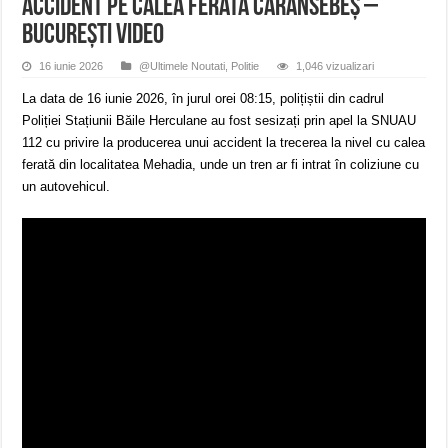
Accident pe calea ferată Caransebeș –
București VIDEO
16 iunie 2026
@Ultimele Noutati
,
Politie
1,046 vizualizari
La data de 16 iunie 2026, în jurul orei 08:15, polițiștii din cadrul
Poliției Stațiunii Băile Herculane au fost sesizați prin apel la SNUAU
112 cu privire la producerea unui accident la trecerea la nivel cu calea
ferată din localitatea Mehadia, unde un tren ar fi intrat în coliziune cu
un autovehicul.