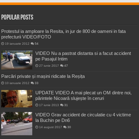
Popular Posts
Protestul ia amploare la Resita, in jur de 800 de oameni in fata
prefecturii VIDEO/FOTO
19 ianuarie 2012
54
VIDEO Nu a pastrat distanta si a facut accident
pe Pasajul Intim
27 iunie 2017
47
Parcări private și mașini ridicate la Reșița
10 ianuarie 2012
33
UPDATE VIDEO A mai plecat un OM dintre noi,
părintele Nicoară slujește în ceruri
17 iunie 2013
31
VIDEO Grav accident de circulatie cu 4 victime
la Buchin pe Dn6
14 august 2017
30