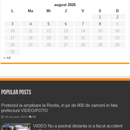
august 2026
L
Ma
Mi
J
V
S
D
1
2
3
4
5
6
7
8
9
10
11
12
13
14
15
16
17
18
19
20
21
22
23
24
25
26
27
28
29
30
31
« iul.
Popular Posts
Protestul ia amploare la Resita, in jur de 800 de oameni in fata
prefecturii VIDEO/FOTO
19 ianuarie 2012
54
VIDEO Nu a pastrat distanta si a facut accident