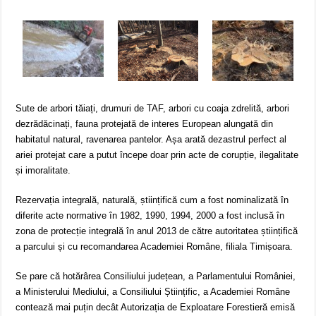
Sute de arbori tăiați, drumuri de TAF, arbori cu coaja zdrelită, arbori
dezrădăcinați, fauna protejată de interes European alungată din
habitatul natural, ravenarea pantelor. Așa arată dezastrul perfect al
ariei protejat care a putut începe doar prin acte de corupție, ilegalitate
și imoralitate.
Rezervația integrală, naturală, științifică cum a fost nominalizată în
diferite acte normative în 1982, 1990, 1994, 2000 a fost inclusă în
zona de protecție integrală în anul 2013 de către autoritatea științifică
a parcului și cu recomandarea Academiei Române, filiala Timișoara.
Se pare că hotărârea Consiliului județean, a Parlamentului României,
a Ministerului Mediului, a Consiliului Științific, a Academiei Române
contează mai puțin decât Autorizația de Exploatare Forestieră emisă