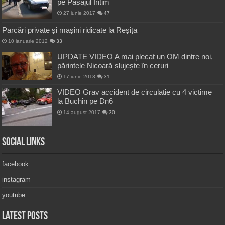
pe Pasajul Intim
27 iunie 2017
47
Parcări private și mașini ridicate la Reșița
10 ianuarie 2012
33
UPDATE VIDEO A mai plecat un OM dintre noi,
părintele Nicoară slujește în ceruri
17 iunie 2013
31
VIDEO Grav accident de circulatie cu 4 victime
la Buchin pe Dn6
14 august 2017
30
Social Links
facebook
instagram
youtube
Latest Posts