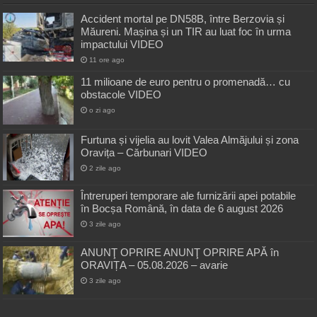
Accident mortal pe DN58B, între Berzovia și
Măureni. Mașina și un TIR au luat foc în urma
impactului VIDEO
11 ore ago
11 milioane de euro pentru o promenadă… cu
obstacole VIDEO
o zi ago
Furtuna și vijelia au lovit Valea Almăjului și zona
Oravița – Cărbunari VIDEO
2 zile ago
Întreruperi temporare ale furnizării apei potabile
în Bocșa Română, în data de 6 august 2026
3 zile ago
ANUNŢ OPRIRE ANUNŢ OPRIRE APĂ în
ORAVIȚA – 05.08.2026 – avarie
3 zile ago