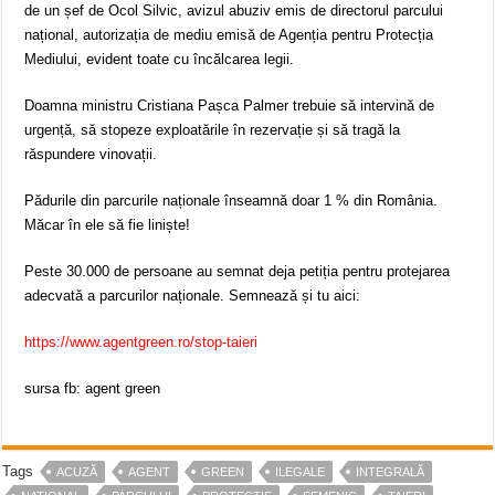
de un șef de Ocol Silvic, avizul abuziv emis de directorul parcului
național, autorizația de mediu emisă de Agenția pentru Protecția
Mediului, evident toate cu încălcarea legii.
Doamna ministru Cristiana Pașca Palmer trebuie să intervină de
urgență, să stopeze exploatările în rezervație și să tragă la
răspundere vinovații.
Pădurile din parcurile naționale înseamnă doar 1 % din România.
Măcar în ele să fie liniște!
Peste 30.000 de persoane au semnat deja petiția pentru protejarea
adecvată a parcurilor naționale. Semnează și tu aici:
https://www.agentgreen.ro/stop-taieri
sursa fb: agent green
Tags
ACUZĂ
AGENT
GREEN
ILEGALE
INTEGRALĂ