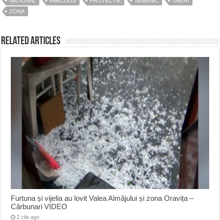
NATIONAL
PARCULUI
PROTECTIE
SEMENIC
TAIERI
ZONA
Related Articles
Furtuna și vijelia au lovit Valea Almăjului și zona Oravița –
Cărbunari VIDEO
2 zile ago