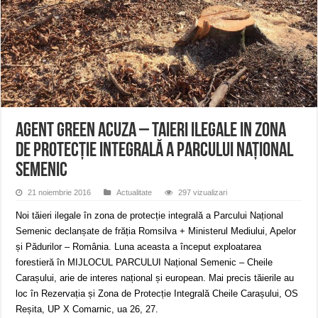
Miresme de lavandă, mentă și flori de vară și râsete de copii la Carașova VIDEO
ANUNȚ OPRIRE APĂ în Reșița – avarie – 04.08.2026 – str. Văliugului și Plasto
ANUNŢ OPRIRE APĂ în CARANSEBEȘ – 04.08.2026 – avarie – Calea Severinu
Agent Green acuza – Taieri ilegale in zona
de protecție integrală a Parcului Național
Semenic
21 noiembrie 2016
Actualitate
297 vizualizari
Noi tăieri ilegale în zona de protecție integrală a Parcului Național
Semenic declanșate de frăția Romsilva + Ministerul Mediului, Apelor
și Pădurilor – România. Luna aceasta a început exploatarea
forestieră în MIJLOCUL PARCULUI Național Semenic – Cheile
Carașului, arie de interes național și european. Mai precis tăierile au
loc în Rezervația și Zona de Protecție Integrală Cheile Carașului, OS
Reșita, UP X Comarnic, ua 26, 27.