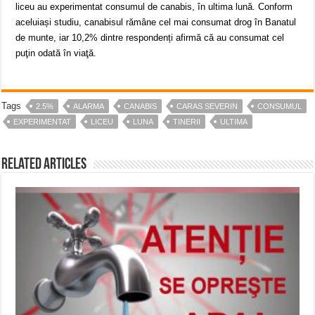
liceu au experimentat consumul de canabis, în ultima lună. Conform
aceluiași studiu, canabisul rămâne cel mai consumat drog în Banatul
de munte, iar 10,2% dintre respondenți afirmă că au consumat cel
puţin odată în viaţă.
Tags
2.5%
ALARMA
CANABIS
CARAS SEVERIN
CONSUMUL
EXPERIMENTAT
LICEU
LUNA
TINERII
ULTIMA
Related Articles