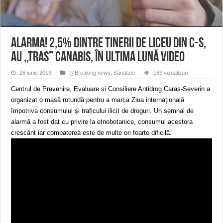
ANUNŢ OPRIRE APĂ în CARANSEBEȘ avarie
ANUNȚ OPRIRE APĂ în Reșița, cartier Țerova – avarie – 04.08.2026
ANUNȚ OPRIRE APĂ în Reșița – avarie – 03.08.2026 – Calea Caransebeșului
ALARMA! 2,5% dintre tinerii de liceu din C-S,
au ,,tras” canabis, în ultima lună VIDEO
26 iunie 2019
@Breaking news
,
Sănatate
163 vizualizari
Centrul de Prevenire, Evaluare și Consiliere Antidrog Caraș-Severin a
organizat o masă rotundă pentru a marca Ziua internațională
împotriva consumului și traficului ilicit de droguri. Un semnal de
alarmă a fost dat cu privire la etnobotanice, consumul acestora
crescânt iar combaterea este de multe ori foarte dificilă.