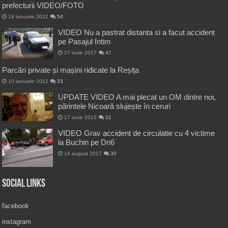
prefecturii VIDEO/FOTO
19 ianuarie 2012
54
VIDEO Nu a pastrat distanta si a facut accident
pe Pasajul Intim
27 iunie 2017
47
Parcări private și mașini ridicate la Reșița
10 ianuarie 2012
33
UPDATE VIDEO A mai plecat un OM dintre noi,
părintele Nicoară slujește în ceruri
17 iunie 2013
31
VIDEO Grav accident de circulatie cu 4 victime
la Buchin pe Dn6
14 august 2017
30
Social Links
facebook
instagram