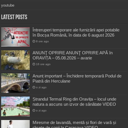
youtube
Latest Posts
Întreruperi temporare ale furnizării apei potabile
în Bocșa Română, în data de 6 august 2026
8 ore ago
ANUNŢ OPRIRE ANUNŢ OPRIRE APĂ în
ORAVIȚA – 05.08.2026 – avarie
16 ore ago
Anunț important – Închidere temporară Podul de
Piatră din Herculane
o zi ago
Ștrandul Termal Ring din Oravița – locul unde
natura a ascuns un izvor de sănătate VIDEO
o zi ago
Miresme de lavandă, mentă și flori de vară și
râsete de copii la Carașova VIDEO