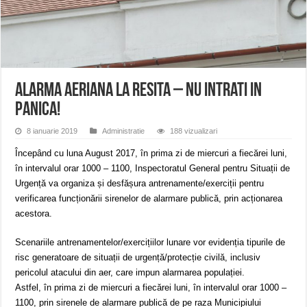
ANUNŢ OPRIRE APĂ în CARANSEBEȘ – 04.08.2026 – avarie – Calea Severinu
ANUNŢ OPRIRE APĂ în CARANSEBEȘ avarie
ANUNȚ OPRIRE APĂ în Reșița, cartier Țerova – avarie – 04.08.2026
Alarma aeriana la Resita – Nu intrati in
panica!
8 ianuarie 2019
Administratie
188 vizualizari
Începând cu luna August 2017, în prima zi de miercuri a fiecărei luni,
în intervalul orar 1000 – 1100, Inspectoratul General pentru Situații de
Urgență va organiza și desfășura antrenamente/exerciții pentru
verificarea funcționării sirenelor de alarmare publică, prin acționarea
acestora.
Scenariile antrenamentelor/exercițiilor lunare vor evidenția tipurile de
risc generatoare de situații de urgență/protecție civilă, inclusiv
pericolul atacului din aer, care impun alarmarea populației.
Astfel, în prima zi de miercuri a fiecărei luni, în intervalul orar 1000 –
1100, prin sirenele de alarmare publică de pe raza Municipiului