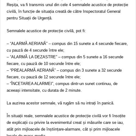
Reșița, va fi transmis unul din cele 4 semnalele acustice de protecție
civilă, în funcție de situația creată de către Inspectoratul General
pentru Situații de Urgență.
Semnalele acustice de protecție civilă, pot fi:
– “ALARMĂ AERIANĂ” – compus din 15 sunete a 4 secunde fiecare,
cu pauză de 4 secunde între ele;
– “ALARMĂ LA DEZASTRE” – compus din 5 sunete a 16 secunde
fiecare, cu pauză de 10 secunde între ele;
– “PREALARMĂ AERIANĂ” – compus din 3 sunete a 32 secunde
fiecare, cu pauză de 12 secunde între ele;
– “ÎNCETAREA ALARMEI”, compus dintr-un sunet continuu, de
aceeași intensitate, cu durata de 2 minute.
La auzirea acestor semnale, vă rugăm să nu intrați în panică.
În situații reale, semnalele acustice de protecție civilă vor fi însoțite
de explicații cu privire la evenimentul creat și măsurile care se iau,
atât prin mijloacele de înștiințare-alarmare, cât și prim mijloacele
locale de mass-media.