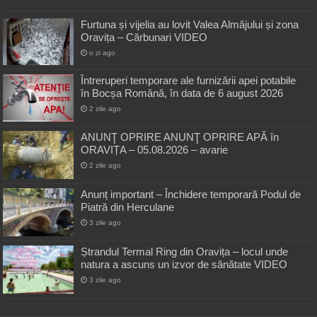
Furtuna și vijelia au lovit Valea Almăjului și zona
Oravița – Cărbunari VIDEO
o zi ago
Întreruperi temporare ale furnizării apei potabile
în Bocșa Română, în data de 6 august 2026
2 zile ago
ANUNŢ OPRIRE ANUNŢ OPRIRE APĂ în
ORAVIȚA – 05.08.2026 – avarie
2 zile ago
Anunț important – Închidere temporară Podul de
Piatră din Herculane
3 zile ago
Ștrandul Termal Ring din Oravița – locul unde
natura a ascuns un izvor de sănătate VIDEO
3 zile ago