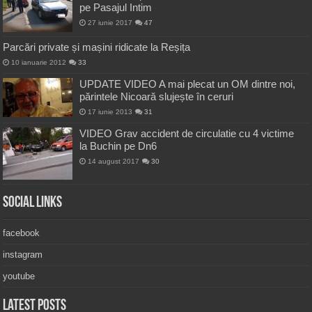
pe Pasajul Intim
27 iunie 2017
47
Parcări private și mașini ridicate la Reșița
10 ianuarie 2012
33
UPDATE VIDEO A mai plecat un OM dintre noi,
părintele Nicoară slujește în ceruri
17 iunie 2013
31
VIDEO Grav accident de circulatie cu 4 victime
la Buchin pe Dn6
14 august 2017
30
Social Links
facebook
instagram
youtube
Latest Posts