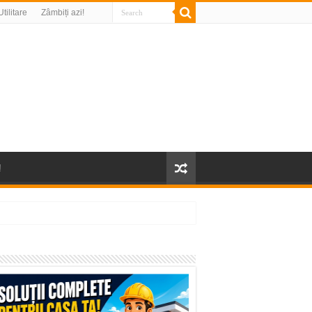
Utilitare
Zâmbiți azi!
!