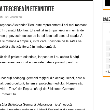
la trecerea în eternitate
720 vizualizari
Cal
 reșițean Alexander Tietz este reprezentantul cel mai marcant
X în Banatul Montan. El a editat în timpul vieții un număr de
de și povestiri culese de la toți locuitorii acestui spațiu. A
ă și română a timpului, între care
Scrisorile de la sălaș
se
abilă stilistică literară în limba română.
ăr de 5 proiecte editoriale, iar postum i-au apărut 8 cărți,
 asemenea, i-au fost ecranizate câteva povești pentru o
« iu
cunoscuți pedagogi germani reșițeni din același secol, care a
atal, pentru cultură, turism și protecția mediului. Numele său
ovici – Tietz” din Reșița, cât și de Biblioteca Germană
a Pomostului.
isă la Biblioteca Germană „Alexander Tietz” evocă
primul membru reșițean al Uniunii Scriitorilor din țara noastră,