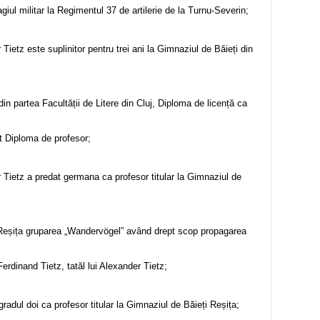
giul militar la Regimentul 37 de artilerie de la Turnu-Severin;
etz este suplinitor pentru trei ani la Gimnaziul de Băieți din
in partea Facultății de Litere din Cluj, Diploma de licență ca
t Diploma de profesor;
Tietz a predat germana ca profesor titular la Gimnaziul de
a Reșița gruparea „Wandervögel” având drept scop propagarea
Ferdinand Tietz, tatăl lui Alexander Tietz;
gradul doi ca profesor titular la Gimnaziul de Băieți Reșița;