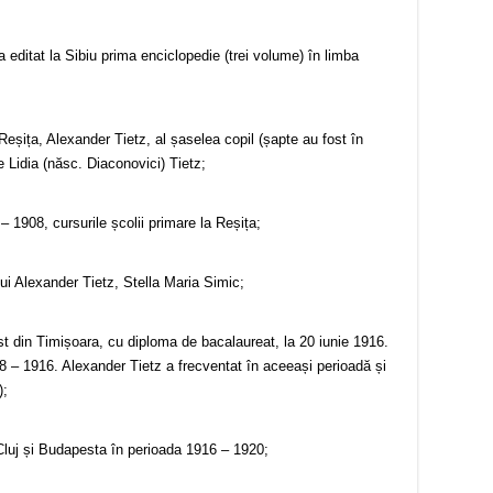
a editat la Sibiu prima enciclopedie (trei volume) în limba
 Reșița, Alexander Tietz, al șaselea copil (șapte au fost în
e Lidia (născ. Diaconovici) Tietz;
 1908, cursurile școlii primare la Reșița;
lui Alexander Tietz, Stella Maria Simic;
st din Timișoara, cu diploma de bacalaureat, la 20 iunie 1916.
 – 1916. Alexander Tietz a frecventat în aceeași perioadă și
);
Cluj și Budapesta în perioada 1916 – 1920;