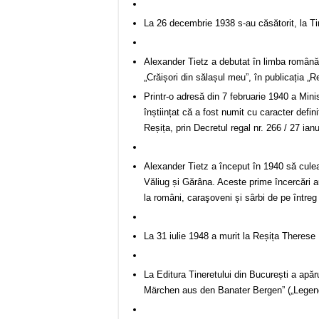
La 26 decembrie 1938 s-au căsătorit, la Ti
Alexander Tietz a debutat în limba română, 
„Crăișori din sălașul meu”, în publicația „Re
Printr-o adresă din 7 februarie 1940 a Mini
înștiințat că a fost numit cu caracter defin
Reșița, prin Decretul regal nr. 266 / 27 ia
Alexander Tietz a început în 1940 să culea
Văliug și Gărâna. Aceste prime încercări a
la români, caraşoveni și sârbi de pe între
La 31 iulie 1948 a murit la Reșița Therese
La Editura Tineretului din București a apă
Märchen aus den Banater Bergen” („Legende