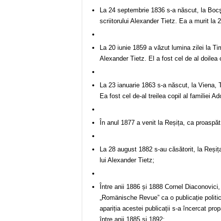
La 24 septembrie 1836 s-a născut, la Boc
scriitorului Alexander Tietz. Ea a murit la 
La 20 iunie 1859 a văzut lumina zilei la Ti
Alexander Tietz. El a fost cel de al doilea 
La 23 ianuarie 1863 s-a născut, la Viena, 
Ea fost cel de-al treilea copil al familiei A
În anul 1877 a venit la Reșița, ca proaspăt 
La 28 august 1882 s-au căsătorit, la Reșița
lui Alexander Tietz;
Între anii 1886 și 1888 Cornel Diaconovici, 
„Romänische Revue” ca o publicație politico
apariția acestei publicații s-a încercat pr
între anii 1885 și 1892;