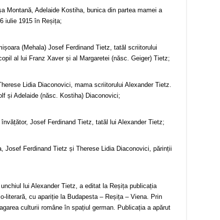
şa Montană, Adelaide Kostiha, bunica din partea mamei a
26 iulie 1915 în Reșița;
mișoara (Mehala) Josef Ferdinand Tietz, tatăl scriitorului
copil al lui Franz Xaver și al Margaretei (născ. Geiger) Tietz;
Therese Lidia Diaconovici, mama scriitorului Alexander Tietz.
dolf și Adelaide (născ. Kostiha) Diaconovici;
învățător, Josef Ferdinand Tietz, tatăl lui Alexander Tietz;
, Josef Ferdinand Tietz și Therese Lidia Diaconovici, părinții
unchiul lui Alexander Tietz, a editat la Reșița publicația
-literară, cu apariție la Budapesta – Reșița – Viena. Prin
opagarea culturii române în spațiul german. Publicația a apărut