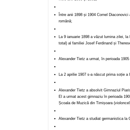
Între anii 1898 și 1904 Cornel Diaconovici 
română;
La 9 ianuarie 1898 a văzut lumina zilei, la
total) al familiei Josef Ferdinand și Theres
Alexander Tietz a urmat, în perioada 1905 –
La 2 aprilie 1907 s-a născut prima soție a 
Alexander Tietz a absolvit Gimnaziul Piari
El a urmat acest gimnaziu în perioada 1908
Școala de Muzică din Timișoara (violoncel
Alexander Tietz a studiat germanistica la 