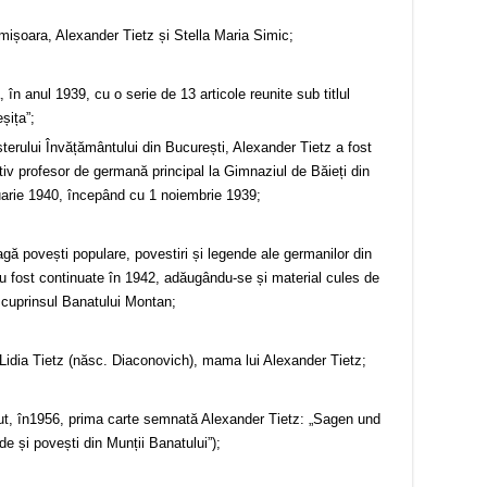
mișoara, Alexander Tietz și Stella Maria Simic;
în anul 1939, cu o serie de 13 articole reunite sub titlul
șița”;
sterului Învățământului din București, Alexander Tietz a fost
itiv profesor de germană principal la Gimnaziul de Băieți din
nuarie 1940, începând cu 1 noiembrie 1939;
gă povești populare, povestiri și legende ale germanilor din
u fost continuate în 1942, adăugându-se și material cules de
g cuprinsul Banatului Montan;
 Lidia Tietz (născ. Diaconovich), mama lui Alexander Tietz;
rut, în1956, prima carte semnată Alexander Tietz: „Sagen und
 și povești din Munții Banatului”);