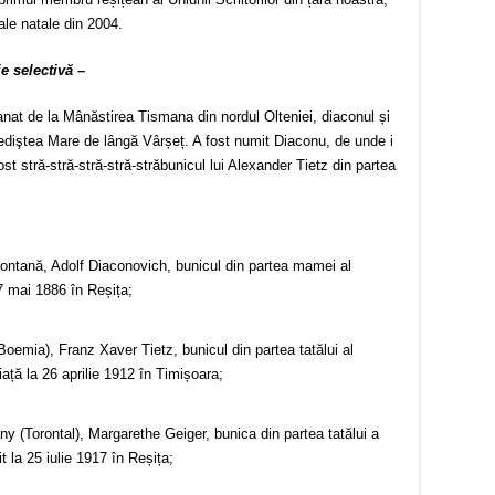
le natale din 2004.
e selectivă –
nat de la Mânăstirea Tismana din nordul Olteniei, diaconul și
Srediştea Mare de lângă Vârșeț. A fost numit Diaconu, de unde i
st stră-stră-stră-stră-străbunicul lui Alexander Tietz din partea
ntană, Adolf Diaconovich, bunicul din partea mamei al
27 mai 1886 în Reșița;
oemia), Franz Xaver Tietz, bunicul din partea tatălui al
iață la 26 aprilie 1912 în Timișoara;
y (Torontal), Margarethe Geiger, bunica din partea tatălui a
t la 25 iulie 1917 în Reșița;