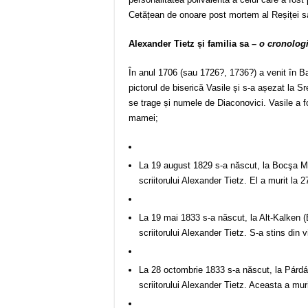
Cetățean de onoare post mortem al Reșiței sa
Alexander Tietz și familia sa
– o cronologi
În anul 1706 (sau 1726?, 1736?) a venit în Ba
pictorul de biserică Vasile și s-a așezat la 
se trage și numele de Diaconovici. Vasile a fo
mamei;
La 19 august 1829 s-a născut, la Bocşa Mo
scriitorului Alexander Tietz. El a murit la 
La 19 mai 1833 s-a născut, la Alt-Kalken (B
scriitorului Alexander Tietz. S-a stins din v
La 28 octombrie 1833 s-a născut, la Párdán
scriitorului Alexander Tietz. Aceasta a muri