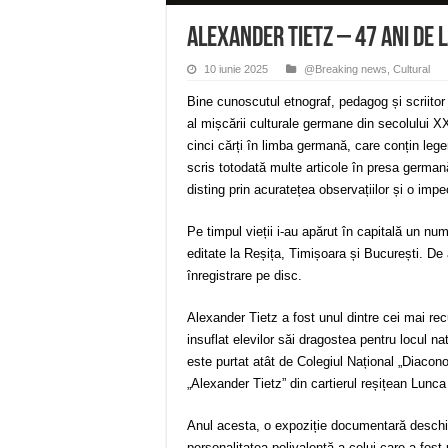
Alexander Tietz – 47 ani de 
10 iunie 2025
@Breaking news
,
Cultural
Bine cunoscutul etnograf, pedagog și scriitor
al mișcării culturale germane din secolului X
cinci cărți în limba germană, care conțin legen
scris totodată multe articole în presa german
disting prin acuratețea observațiilor și o impec
Pe timpul vieții i-au apărut în capitală un num
editate la Reșița, Timișoara și București. De
înregistrare pe disc.
Alexander Tietz a fost unul dintre cei mai re
insuflat elevilor săi dragostea pentru locul n
este purtat atât de Colegiul Național „Diacon
„Alexander Tietz” din cartierul reșițean Lunc
Anul acesta, o expoziție documentară desch
personalitatea polivalentă a celui care a fost 