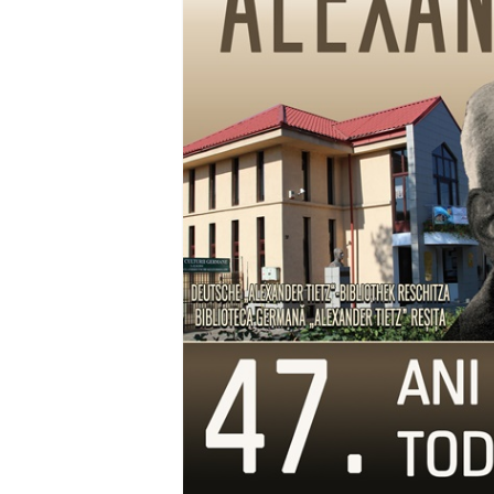
Ștrandul Termal Ring din Ora
Miresme de lavandă, mentă și 
ANUNȚ OPRIRE APĂ în Reșița 
ANUNŢ OPRIRE APĂ în CARAN
ANUNŢ OPRIRE APĂ în CA