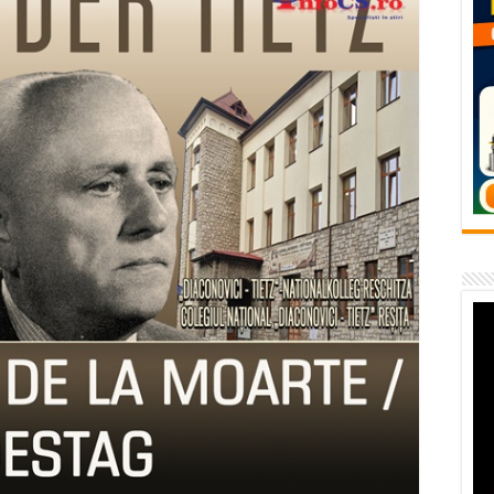
vița – locul unde natura a ascuns un izvor de sănătate VIDEO
flori de vară și râsete de copii la Carașova VIDEO
– avarie – 04.08.2026 – str. Văliugului și Plastomet
SEBEȘ – 04.08.2026 – avarie – Calea Severinului
RANSEBEȘ avarie