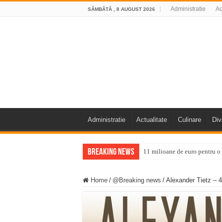
Administratie
Ac
SÂMBĂTĂ , 8 AUGUST 2026
Administratie
Actualitate
Culinare
Div
Breaking News
11 milioane de euro pentru
Furtuna și vijelia au lovit V
Home
/
@Breaking news
/
Alexander Tietz – 47
Întreruperi temporare ale fur
ANUNŢ OPRIRE ANUNŢ OPRIR
Anunț important – Închidere 