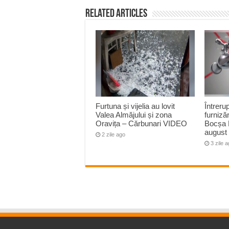
Related Articles
Furtuna și vijelia au lovit
Întreru
Valea Almăjului și zona
furnizăr
Oravița – Cărbunari VIDEO
Bocșa 
august
2 zile ago
3 zile 