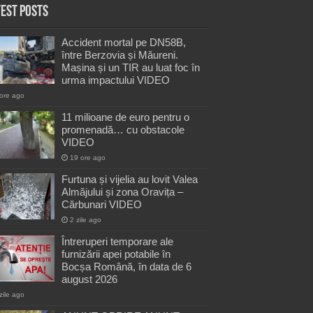
test Posts
Accident mortal pe DN58B,
între Berzovia și Măureni.
Mașina și un TIR au luat foc în
urma impactului VIDEO
ore ago
11 milioane de euro pentru o
promenadă… cu obstacole
VIDEO
19 ore ago
Furtuna și vijelia au lovit Valea
Almăjului și zona Oravița –
Cărbunari VIDEO
2 zile ago
Întreruperi temporare ale
furnizării apei potabile în
Bocșa Română, în data de 6
august 2026
zile ago