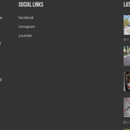
Social Links
La
de
facebook
instagram
youtube
5 
l
t
3 