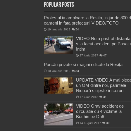
Popular Posts
Protestul ia amploare la Resita, in jur de 800 
oameni in fata prefecturii VIDEO/FOTO
19 ianuarie 2012
54
VIDEO Nu a pastrat distanta
si a facut accident pe Pasaju
Intim
27 iunie 2017
47
Parcări private și mașini ridicate la Reșița
10 ianuarie 2012
33
UPDATE VIDEO A mai pleca
un OM dintre noi, părintele
Nicoară slujește în ceruri
17 iunie 2013
31
VIDEO Grav accident de
circulatie cu 4 victime la
Buchin pe Dn6
14 august 2017
30