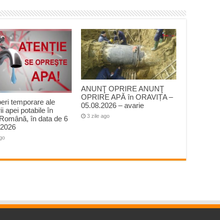
ANUNŢ OPRIRE ANUNŢ
OPRIRE APĂ în ORAVIȚA –
peri temporare ale
05.08.2026 – avarie
ii apei potabile în
3 zile ago
Română, în data de 6
 2026
ago