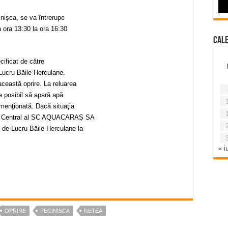
inișca, se va întrerupe
a ora 13:30 la ora 16:30
Cal
cificat de către
cru Băile Herculane.
ceastă oprire. La reluarea
e posibil să apară apă
 menţionată. Dacă situaţia
tul Central al SC AQUACARAȘ SA
 de Lucru Băile Herculane la
« iu
OPRIRE
PECINISCA
RETEA