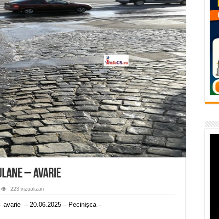
temporară Podul de Piatră din Herculane
vița – locul unde natura a ascuns un izvor de sănătate VIDEO
flori de vară și râsete de copii la Carașova VIDEO
– avarie – 04.08.2026 – str. Văliugului și Plastomet
SEBEȘ – 04.08.2026 – avarie – Calea Severinului
ULANE – avarie
223 vizualizari
arie – 20.06.2025 – Pecinișca –