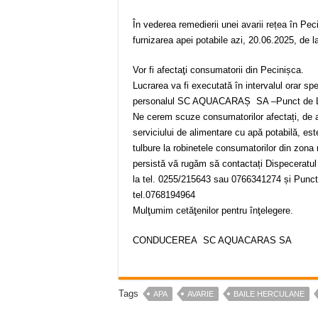
În vederea remedierii unei avarii rețea în Pec
furnizarea apei potabile azi, 20.06.2025, de l
Vor fi afectaţi consumatorii din Pecinișca.
Lucrarea va fi executată în intervalul orar spe
personalul SC AQUACARAȘ SA –Punct de Lu
Ne cerem scuze consumatorilor afectați, de a
serviciului de alimentare cu apă potabilă, est
tulbure la robinetele consumatorilor din zona
persistă vă rugăm să contactați Dispecera
la tel. 0255/215643 sau 0766341274 și Punct
tel.0768194964
Mulţumim cetăţenilor pentru înţelegere.
CONDUCEREA SC AQUACARAS SA
Tags
APA
AVARIE
BAILE HERCULANE