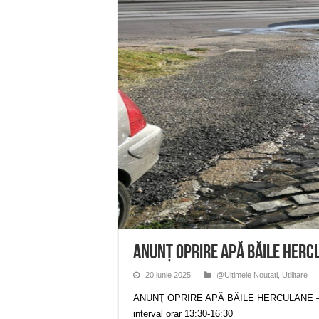
Anunț important – Închidere 
Ștrandul Termal Ring din Ora
Miresme de lavandă, mentă și 
ANUNȚ OPRIRE APĂ în Reșița 
ANUNŢ OPRIRE APĂ în CARAN
ANUNŢ OPRIRE APĂ BĂILE HERC
20 iunie 2025
@Ultimele Noutati
,
Utilitare
ANUNŢ OPRIRE APĂ BĂILE HERCULANE – av
interval orar 13:30-16:30