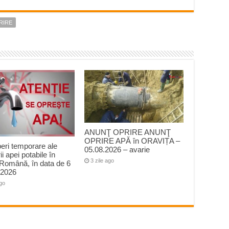
RIRE
ANUNŢ OPRIRE ANUNŢ
OPRIRE APĂ în ORAVIȚA –
peri temporare ale
05.08.2026 – avarie
ii apei potabile în
3 zile ago
Română, în data de 6
 2026
ago