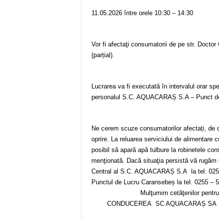
11.05.2026 între orele 10:30 – 14:30
Vor fi afectaţi consumatorii de pe str. Docto
(parțial).
Lucrarea va fi executată în intervalul orar spe
personalul S.C. AQUACARAȘ S.A – Punct d
Ne cerem scuze consumatorilor afectați, de d
oprire. La reluarea serviciului de alimentare 
posibil să apară apă tulbure la robinetele co
menţionată. Dacă situaţia persistă vă rugăm 
Central al S.C. AQUACARAȘ S.A la tel. 02
Punctul de Lucru Caransebeș la tel. 0255 –
Mulţumim cetăţenilor pentru înţ
CONDUCEREA SC AQUACARAȘ SA