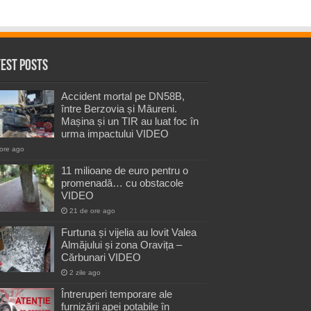
test Posts
Accident mortal pe DN58B,
între Berzovia și Măureni.
Mașina și un TIR au luat foc în
urma impactului VIDEO
ore ago
11 milioane de euro pentru o
promenadă… cu obstacole
VIDEO
21 de ore ago
Furtuna și vijelia au lovit Valea
Almăjului și zona Oravița –
Cărbunari VIDEO
2 zile ago
Întreruperi temporare ale
furnizării apei potabile în