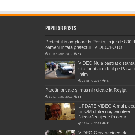
Popular Posts
Protestul ia amploare la Resita, in jur de 800 
oameni in fata prefecturii VIDEO/FOTO
19 ianuarie 2012
54
VIDEO Nu a pastrat distanta
si a facut accident pe Pasaju
Intim
27 iunie 2017
47
Parcări private și mașini ridicate la Reșița
10 ianuarie 2012
33
UPDATE VIDEO A mai pleca
un OM dintre noi, părintele
Nicoară slujește în ceruri
17 iunie 2013
31
VIDEO Grav accident de