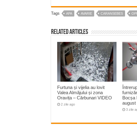
Tags
APA
AVARIE
CARANSEBES
OP
Related Articles
Furtuna și vijelia au lovit
Întreru
Valea Almăjului și zona
furnizăr
Oravița – Cărbunari VIDEO
Bocșa 
august
2 zile ago
3 zile 