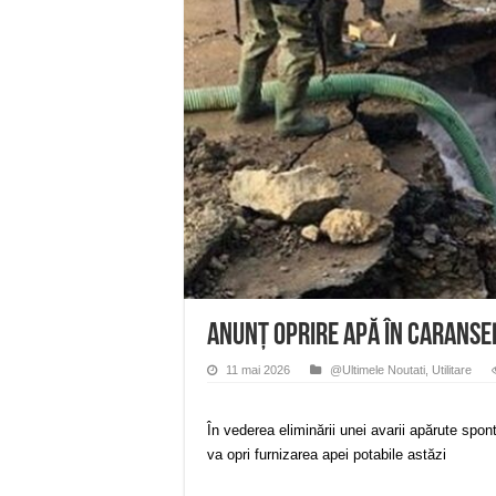
Anunț important – Închidere 
Ștrandul Termal Ring din Ora
Miresme de lavandă, mentă și 
ANUNȚ OPRIRE APĂ în Reșița 
ANUNŢ OPRIRE APĂ în CARAN
ANUNŢ OPRIRE APĂ în CARANSE
11 mai 2026
@Ultimele Noutati
,
Utilitare
În vederea eliminării unei avarii apărute spon
va opri furnizarea apei potabile astăzi