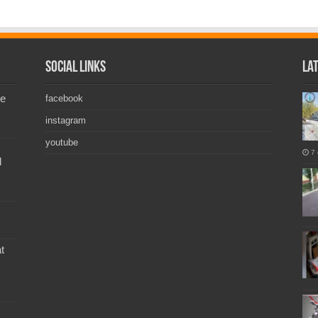
Social Links
La
de
facebook
instagram
youtube
7 
l
t