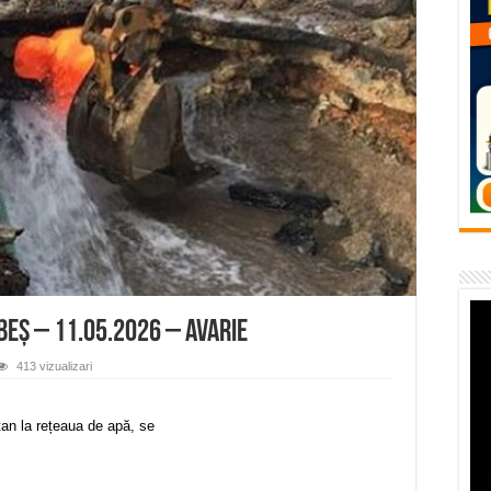
temporară Podul de Piatră din Herculane
vița – locul unde natura a ascuns un izvor de sănătate VIDEO
flori de vară și râsete de copii la Carașova VIDEO
– avarie – 04.08.2026 – str. Văliugului și Plastomet
SEBEȘ – 04.08.2026 – avarie – Calea Severinului
BEȘ – 11.05.2026 – avarie
413 vizualizari
tan la rețeaua de apă, se