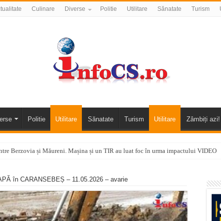
tualitate
Culinare
Diverse
Politie
Utilitare
Sănatate
Turism
erse
Politie
Utilitare
Sănatate
Turism
Utilitare
Zâmbiți azi!
tre Berzovia și Măureni. Mașina și un TIR au luat foc în urma impactului VIDEO
 o promenadă… cu obstacole VIDEO
Ă în CARANSEBEȘ – 11.05.2026 – avarie
alea Almăjului și zona Oravița – Cărbunari VIDEO
nizării apei potabile în Bocșa Română, în data de 6 august 2026
E APĂ în ORAVIȚA – 05.08.2026 – avarie