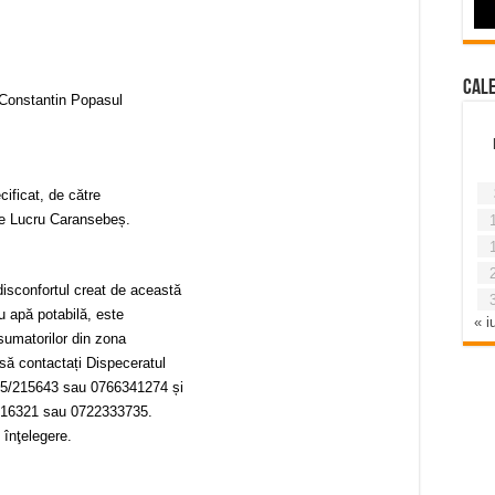
Cal
r Constantin Popasul
cificat, de către
e Lucru Caransebeș.
isconfortul creat de această
cu apă potabilă, este
« iu
nsumatorilor din zona
să contactați Dispeceratul
55/215643 sau 0766341274 și
 516321 sau 0722333735.
elegere.