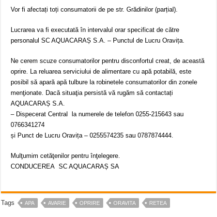
Vor fi afectați toți consumatorii de pe str. Grădinilor (parțial).
Lucrarea va fi executată în intervalul orar specificat de către
personalul SC AQUACARAȘ S.A. – Punctul de Lucru Oravița.
Ne cerem scuze consumatorilor pentru disconfortul creat, de această
oprire. La reluarea serviciului de alimentare cu apă potabilă, este
posibil să apară apă tulbure la robinetele consumatorilor din zonele
menţionate. Dacă situaţia persistă vă rugăm să contactați
AQUACARAȘ S.A.
– Dispecerat Central la numerele de telefon 0255-215643 sau
0766341274
și Punct de Lucru Oravița – 0255574235 sau 0787874444.
Mulţumim cetăţenilor pentru înţelegere.
CONDUCEREA SC AQUACARAȘ SA
Tags
APA
AVARIE
OPRIRE
ORAVITA
RETEA