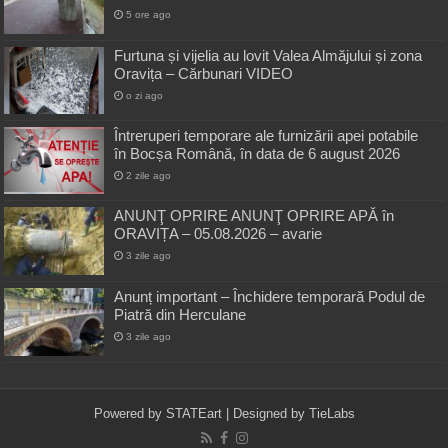
5 ore ago
Furtuna și vijelia au lovit Valea Almăjului și zona
Oravița – Cărbunari VIDEO
o zi ago
Întreruperi temporare ale furnizării apei potabile
în Bocșa Română, în data de 6 august 2026
2 zile ago
ANUNŢ OPRIRE ANUNŢ OPRIRE APĂ în
ORAVIȚA – 05.08.2026 – avarie
3 zile ago
Anunț important – Închidere temporară Podul de
Piatră din Herculane
3 zile ago
Powered by
STATEart
| Designed by
TieLabs