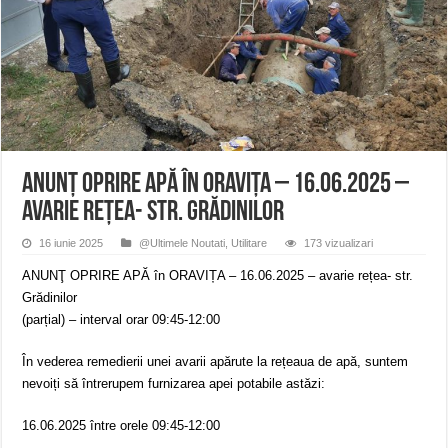
ANUNȚ OPRIRE APĂ în Reșița – avarie – 04.08.2026 – str. Văliugului și Plasto
ANUNŢ OPRIRE APĂ în CARANSEBEȘ – 04.08.2026 – avarie – Calea Severinu
ANUNŢ OPRIRE APĂ în CARANSEBEȘ avarie
ANUNŢ OPRIRE APĂ în ORAVIȚA – 16.06.2025 –
avarie rețea- str. Grădinilor
16 iunie 2025
@Ultimele Noutati
,
Utilitare
173 vizualizari
ANUNŢ OPRIRE APĂ în ORAVIȚA – 16.06.2025 – avarie rețea- str.
Grădinilor
(parțial) – interval orar 09:45-12:00
În vederea remedierii unei avarii apărute la rețeaua de apă, suntem
nevoiți să întrerupem furnizarea apei potabile astăzi:
16.06.2025 între orele 09:45-12:00