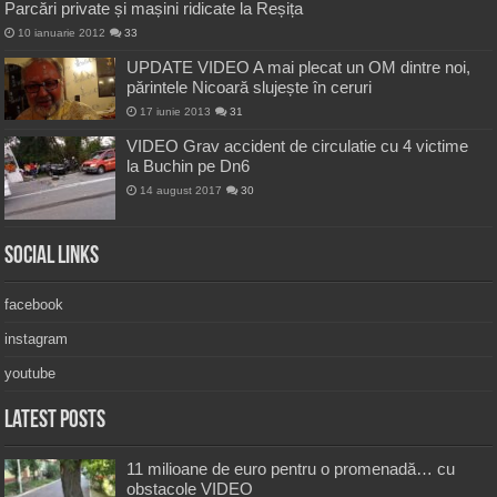
Parcări private și mașini ridicate la Reșița
10 ianuarie 2012
33
UPDATE VIDEO A mai plecat un OM dintre noi,
părintele Nicoară slujește în ceruri
17 iunie 2013
31
VIDEO Grav accident de circulatie cu 4 victime
la Buchin pe Dn6
14 august 2017
30
Social Links
facebook
instagram
youtube
Latest Posts
11 milioane de euro pentru o promenadă… cu
obstacole VIDEO