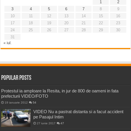
1
2
3
4
5
6
7
8
9
10
11
12
13
14
15
16
17
18
19
20
21
22
23
24
25
26
27
28
29
30
31
« iul.
Popular Posts
Protestul ia amploare la Resita, in jur de 800 de oameni in fata
prefecturii VIDEO/FOTO
19 ianuarie 2012
54
VIDEO Nu a pastrat distanta si a facut accident
pe Pasajul Intim
27 iunie 2017
47