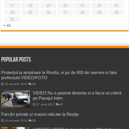
17
18
19
20
21
22
23
24
25
26
27
28
29
30
31
« iul.
Popular Posts
Protestul ia amploare la Resita, in jur de 800 de oameni in fata
prefecturii VIDEO/FOTO
19 ianuarie 2012
54
VIDEO Nu a pastrat distanta si a facut accident
pe Pasajul Intim
27 iunie 2017
47
Parcări private și mașini ridicate la Reșița
10 ianuarie 2012
33