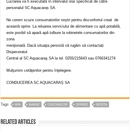
Lucrarea va fi executată în intervalul orar specificat de către
personalul SC Aquacaraș SA.
Ne cerem scuze consumatorilor noștri pentru disconfortul creat de
această oprire. La reluarea serviciului de alimentare cu apă potabilă,
este posibil să apară apă tulbure la robinetele consumatorilor din
zona
menţionată. Dacă situaţia persistă vă rugăm să contactați
Dispeceratul
Central al SC Aquacaraş SA la tel. 0255/215643 sau 0766341274
Mulţumim cetăţenilor pentru înţelegere.
CONDUCEREA SC AQUACARAȘ SA
Tags
APA
AVARIE
CASTANILOR
OPRIRE
RESITA
Related Articles