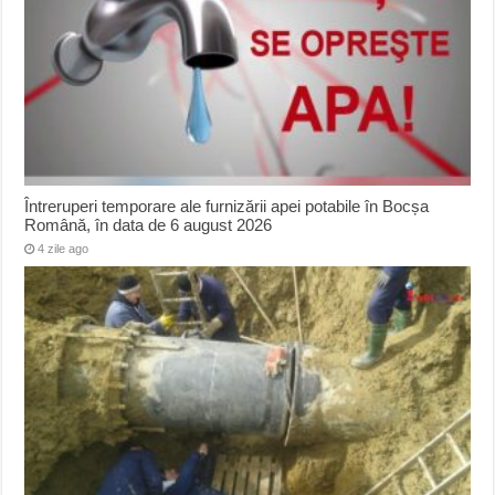
Întreruperi temporare ale furnizării apei potabile în Bocșa
Română, în data de 6 august 2026
4 zile ago