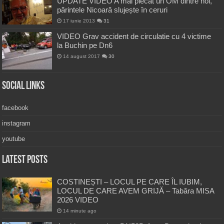
UPDATE VIDEO A mai plecat un OM dintre noi,
părintele Nicoară slujește în ceruri
17 iunie 2013
31
VIDEO Grav accident de circulatie cu 4 victime
la Buchin pe Dn6
14 august 2017
30
Social Links
facebook
instagram
youtube
Latest Posts
COSTINEȘTI – LOCUL PE CARE ÎL IUBIM,
LOCUL DE CARE AVEM GRIJĂ – Tabăra MISA
2026 VIDEO
14 minute ago