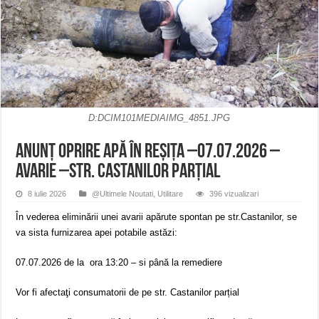
Ștrandul Termal Ring din Oravița – locul unde natura a ascuns un izvor de sănă
Miresme de lavandă, mentă și flori de vară și râsete de copii la Carașova VIDEO
ANUNȚ OPRIRE APĂ în Reșița – avarie – 04.08.2026 – str. Văliugului și Plasto
D:DCIM101MEDIAIMG_4851.JPG
ANUNȚ OPRIRE APĂ în REŞIŢA –07.07.2026 –
avarie –str. Castanilor parțial
8 iulie 2026
@Ultimele Noutati
,
Utilitare
396 vizualizari
În vederea eliminării unei avarii apărute spontan pe str.Castanilor, se
va sista furnizarea apei potabile astăzi:
07.07.2026 de la ora 13:20 – si până la remediere
Vor fi afectaţi consumatorii de pe str. Castanilor parțial