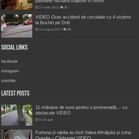
părintele Nicoară slujește în ceruri
17 iunie 2013
31
VIDEO Grav accident de circulatie cu 4 victime
la Buchin pe Dn6
14 august 2017
30
Social Links
facebook
instagram
youtube
Latest Posts
11 milioane de euro pentru o promenadă… cu
obstacole VIDEO
9 ore ago
Furtuna și vijelia au lovit Valea Almăjului și zona
Oravița – Cărbunari VIDEO