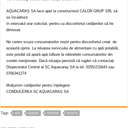
AQUACARAȘ SA face apel la constructorul CALOR GRUP SRL să
se încadreze
în intervalul orar solicitat, pentru ca disconfortul cetățenilor să fie
diminuat.
Ne cerem scuze consumatorilor noștri pentru disconfortul creat de
această oprire. La reluarea serviciului de alimentare cu apă potabilă,
este posibil să apară apă tulbure la robinetele consumatorilor din
zonele menţionate. Dacă situaţia persistă vă rugăm să contactați
Dispeceratul Central al SC Aquacaraş SA la tel. 0255/215643 sau
0766341274
Mulţumim cetăţenilor pentru înţelegere.
CONDUCEREA SC AQUACARAȘ SA
Tags
APA
AVARIE
OPRIRE
RESITA