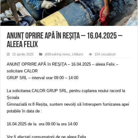
ANUNȚ OPRIRE APĂ în Reșița – avarie – 04.08.2026 – str. Văliugului și Plasto
ANUNŢ OPRIRE APĂ în CARANSEBEȘ – 04.08.2026 – avarie – Calea Severinu
ANUNŢ OPRIRE APĂ în CARANSEBEȘ avarie
ANUNȚ OPRIRE APĂ în REŞIŢA – 16.04.2025 –
aleea Felix
15 aprilie 2025
@Breaking news
,
Utilitare
154 vizualizari
ANUNȚ OPRIRE APĂ în REŞIŢA – 16.04.2025 – aleea Felix –
solicitare CALOR
GRUP SRL – interval orar 09:00 – 14:00
La solicitarea CALOR GRUP SRL, pentru cuplarea noului racord la
Școala
Gimnazială nr.8 Reșița, suntem nevoiți să întrerupem furnizarea apei
potabile în data de :
16.04.2025 de la ora 09:00 la ora 14:00
Vor fi afectaţi consumatorii de pe aleea Felix.