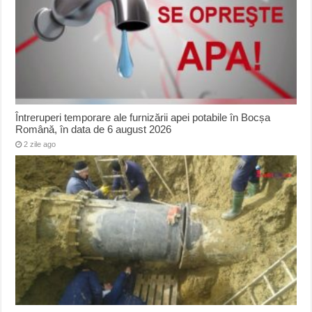
Întreruperi temporare ale furnizării apei potabile în Bocșa
Română, în data de 6 august 2026
2 zile ago