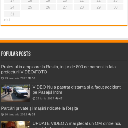
17
18
19
20
21
22
23
24
25
26
27
28
29
30
31
« iul.
Popular Posts
Protestul ia amploare la Resita, in jur de 800 de oameni in fata
prefecturii VIDEO/FOTO
19 ianuarie 2012
54
VIDEO Nu a pastrat distanta si a facut accident
pe Pasajul Intim
27 iunie 2017
47
Parcări private și mașini ridicate la Reșița
10 ianuarie 2012
33
UPDATE VIDEO A mai plecat un OM dintre noi,