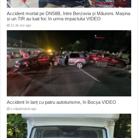
Accident mortal pe DN58B, între Berzovia și Măureni. Mașina
și un TIR au luat foc în urma impactului VIDEO
21 de ore ago
Accident în lanț cu patru autoturisme, în Bocșa VIDEO
o săptămână ago