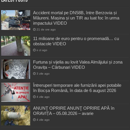
Latest Posts
Accident mortal pe DN58B, între Berzovia și
Măureni. Mașina și un TIR au luat foc în urma
impactului VIDEO
21 de ore ago
11 milioane de euro pentru o promenadă… cu
obstacole VIDEO
o zi ago
Furtuna și vijelia au lovit Valea Almăjului și zona
Oravița – Cărbunari VIDEO
3 zile ago
Întreruperi temporare ale furnizării apei potabile
în Bocșa Română, în data de 6 august 2026
4 zile ago
ANUNŢ OPRIRE ANUNŢ OPRIRE APĂ în
ORAVIȚA – 05.08.2026 – avarie
4 zile ago