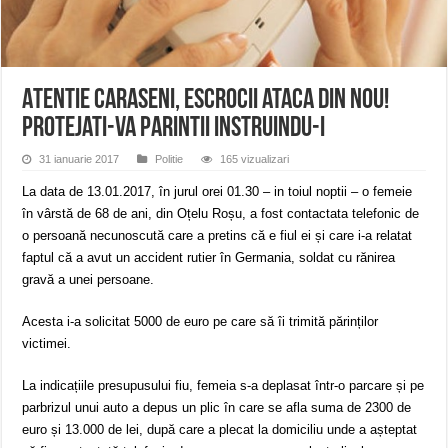
Miresme de lavandă, mentă și flori de vară și râsete de copii la Carașova VIDEO
ANUNȚ OPRIRE APĂ în Reșița – avarie – 04.08.2026 – str. Văliugului și Plasto
ANUNŢ OPRIRE APĂ în CARANSEBEȘ – 04.08.2026 – avarie – Calea Severinu
Atentie caraseni, escrocii ataca din nou!
Protejati-va parintii instruindu-i
31 ianuarie 2017
Politie
165 vizualizari
La data de 13.01.2017, în jurul orei 01.30 – in toiul noptii – o femeie
în vârstă de 68 de ani, din Oțelu Roșu, a fost contactata telefonic de
o persoană necunoscută care a pretins că e fiul ei și care i-a relatat
faptul că a avut un accident rutier în Germania, soldat cu rănirea
gravă a unei persoane.
Acesta i-a solicitat 5000 de euro pe care să îi trimită părinților
victimei.
La indicațiile presupusului fiu, femeia s-a deplasat într-o parcare și pe
parbrizul unui auto a depus un plic în care se afla suma de 2300 de
euro și 13.000 de lei, după care a plecat la domiciliu unde a așteptat