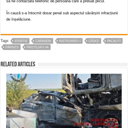
să fie contactată telefonic de persoana care a preluat plicul.
În cauză s-a întocmit dosar penal sub aspectul săvârșirii infracțiunii
de înșelăciune.
Tags
ATENTIE
CARASENI
INSTRUINDU-I
LĂSAŢI
PACALITI
PĂRINȚII
PROTEJATI-VA
Related Articles