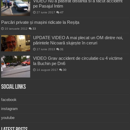
VIDEO Nu a pastrat distanta si a facut accident
pe Pasajul Intim
27 iunie 2017
47
Parcări private și mașini ridicate la Reșița
10 ianuarie 2012
33
UPDATE VIDEO A mai plecat un OM dintre noi,
părintele Nicoară slujește în ceruri
17 iunie 2013
31
VIDEO Grav accident de circulatie cu 4 victime
la Buchin pe Dn6
14 august 2017
30
Social Links
facebook
instagram
youtube