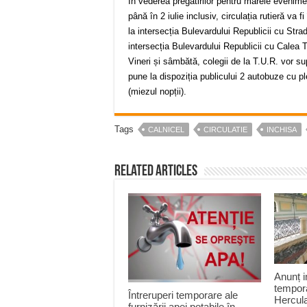
În vederea pregătirilor pentru marele evenime
până în 2 iulie inclusiv, circulația rutieră va 
la intersecția Bulevardului Republicii cu Strad
intersecția Bulevardului Republicii cu Calea 
Vineri și sâmbătă, colegii de la T.U.R. vor su
pune la dispoziția publicului 2 autobuze cu pl
(miezul nopții).
Tags
CALNICEL
CIRCULATIE
INCHISA
Related Articles
Anunț i
tempora
Întreruperi temporare ale
Hercul
furnizării apei potabile în