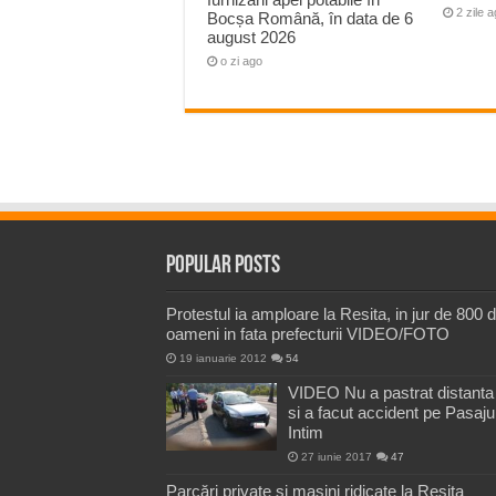
2 zile 
Bocșa Română, în data de 6
august 2026
o zi ago
Popular Posts
Protestul ia amploare la Resita, in jur de 800 
oameni in fata prefecturii VIDEO/FOTO
19 ianuarie 2012
54
VIDEO Nu a pastrat distanta
si a facut accident pe Pasaju
Intim
27 iunie 2017
47
Parcări private și mașini ridicate la Reșița