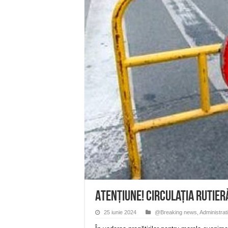
Miresme de lavandă, mentă și 
ANUNȚ OPRIRE APĂ în Reșița 
ANUNŢ OPRIRE APĂ în CARAN
ANUNŢ OPRIRE APĂ în CA
ANUNȚ OPRIRE APĂ în Reșița,
ATENȚIUNE! Circulația rutier
25 iunie 2024
@Breaking news
,
Administrat