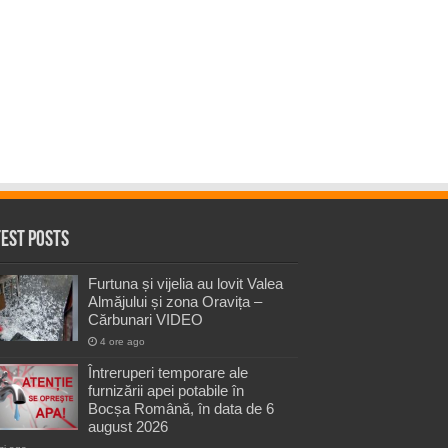
test Posts
Furtuna și vijelia au lovit Valea
Almăjului și zona Oravița –
Cărbunari VIDEO
4 ore ago
Întreruperi temporare ale
furnizării apei potabile în
Bocșa Română, în data de 6
august 2026