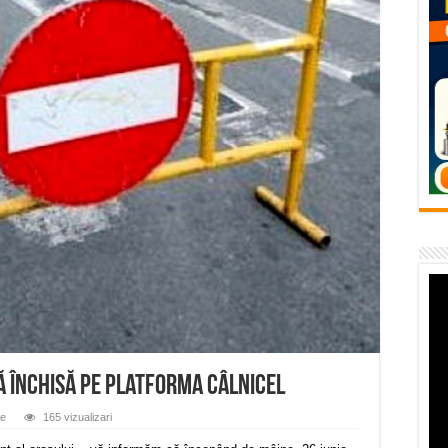
flori de vară și râsete de copii la Carașova VIDEO
– avarie – 04.08.2026 – str. Văliugului și Plastomet
SEBEȘ – 04.08.2026 – avarie – Calea Severinului
RANSEBEȘ avarie
 cartier Țerova – avarie – 04.08.2026
ă închisă pe platforma Câlnicel
ie
165 vizualizari