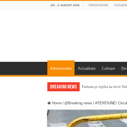
Administratie
Actualit
JOI , 6 AUGUST 2026
Administratie
Actualitate
Culinare
Div
Breaking News
Furtuna și vijelia au lovit V
Întreruperi temporare ale fur
Home
/
@Breaking news
/
ATENȚIUNE! Circulaț
ANUNŢ OPRIRE ANUNŢ OPRIR
Anunț important – Închidere 
Ștrandul Termal Ring din Ora