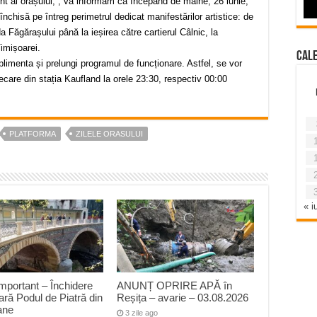
nt al orașului, , vă informăm că începând de mâine, 26 iunie,
fi închisă pe întreg perimetrul dedicat manifestărilor artistice: de
a Făgărașului până la ieșirea către cartierul Câlnic, la
Timișoarei.
Cal
plimenta și prelungi programul de funcționare. Astfel, se vor
ecare din stația Kaufland la orele 23:30, respectiv 00:00
PLATFORMA
ZILELE ORASULUI
« iu
mportant – Închidere
ANUNȚ OPRIRE APĂ în
ră Podul de Piatră din
Reșița – avarie – 03.08.2026
ane
3 zile ago