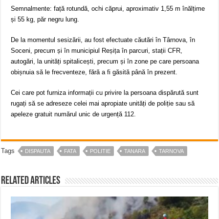
Semnalmente: față rotundă, ochi căprui, aproximativ 1,55 m înălțime
și 55 kg, păr negru lung.
De la momentul sesizării, au fost efectuate căutări în Târnova, în
Soceni, precum și în municipiul Reșița în parcuri, stații CFR,
autogări, la unități spitalicești, precum și în zone pe care persoana
obișnuia să le frecventeze, fără a fi găsită până în prezent.
Cei care pot furniza informații cu privire la persoana dispărută sunt
rugați să se adreseze celei mai apropiate unități de poliție sau să
apeleze gratuit numărul unic de urgență 112.
Tags
DISPAUTA
FATA
POLITIE
TANARA
TARNOVA
Related Articles