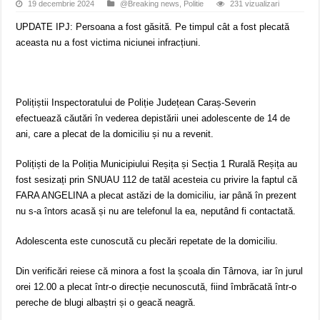
19 decembrie 2024
@Breaking news
,
Politie
231 vizualizari
UPDATE IPJ: Persoana a fost găsită. Pe timpul cât a fost plecată
aceasta nu a fost victima niciunei infracțiuni.
Polițiștii Inspectoratului de Poliție Județean Caraș-Severin
efectuează căutări în vederea depistării unei adolescente de 14 de
ani, care a plecat de la domiciliu și nu a revenit.
Polițiști de la Poliția Municipiului Reșița și Secția 1 Rurală Reșița au
fost sesizați prin SNUAU 112 de tatăl acesteia cu privire la faptul că
FARA ANGELINA a plecat astăzi de la domiciliu, iar până în prezent
nu s-a întors acasă și nu are telefonul la ea, neputând fi contactată.
Adolescenta este cunoscută cu plecări repetate de la domiciliu.
Din verificări reiese că minora a fost la școala din Târnova, iar în jurul
orei 12.00 a plecat într-o direcție necunoscută, fiind îmbrăcată într-o
pereche de blugi albaștri și o geacă neagră.