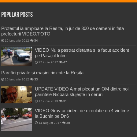
Popular Posts
Protestul ia amploare la Resita, in jur de 800 de oameni in fata
prefecturii VIDEO/FOTO
19 ianuarie 2012
54
VIDEO Nu a pastrat distanta si a facut accident
pe Pasajul Intim
27 iunie 2017
47
Parcări private și mașini ridicate la Reșița
10 ianuarie 2012
33
UPDATE VIDEO A mai plecat un OM dintre noi,
părintele Nicoară slujește în ceruri
17 iunie 2013
31
VIDEO Grav accident de circulatie cu 4 victime
la Buchin pe Dn6
14 august 2017
30