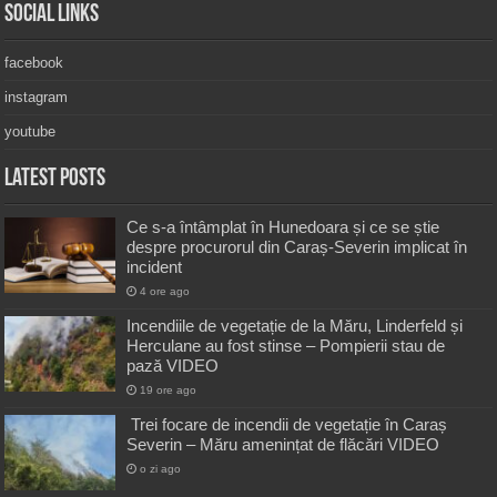
Social Links
facebook
instagram
youtube
Latest Posts
Ce s-a întâmplat în Hunedoara și ce se știe
despre procurorul din Caraș-Severin implicat în
incident
4 ore ago
Incendiile de vegetație de la Măru, Linderfeld și
Herculane au fost stinse – Pompierii stau de
pază VIDEO
19 ore ago
Trei focare de incendii de vegetație în Caraș
Severin – Măru amenințat de flăcări VIDEO
o zi ago