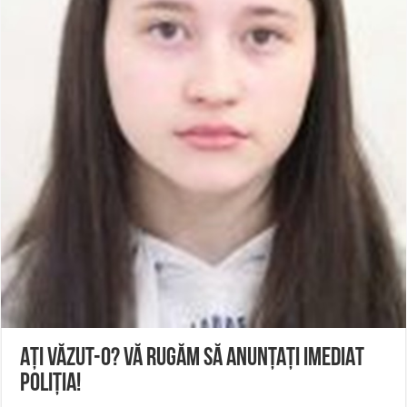
Întreruperi temporare ale furnizării apei potabile în Bocșa Română, în data de 6 
ANUNŢ OPRIRE ANUNŢ OPRIRE APĂ în ORAVIȚA – 05.08.2026 – avarie
Anunț important – Închidere temporară Podul de Piatră din Herculane
AȚI VĂZUT-O? VĂ RUGĂM SĂ ANUNȚAȚI IMEDIAT
POLIȚIA!