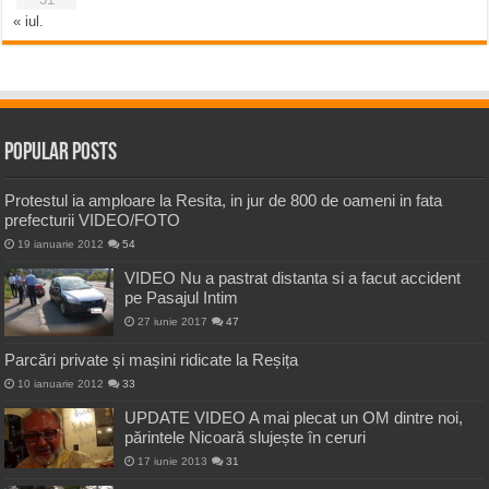
« iul.
Popular Posts
Protestul ia amploare la Resita, in jur de 800 de oameni in fata
prefecturii VIDEO/FOTO
19 ianuarie 2012
54
VIDEO Nu a pastrat distanta si a facut accident
pe Pasajul Intim
27 iunie 2017
47
Parcări private și mașini ridicate la Reșița
10 ianuarie 2012
33
UPDATE VIDEO A mai plecat un OM dintre noi,
părintele Nicoară slujește în ceruri
17 iunie 2013
31