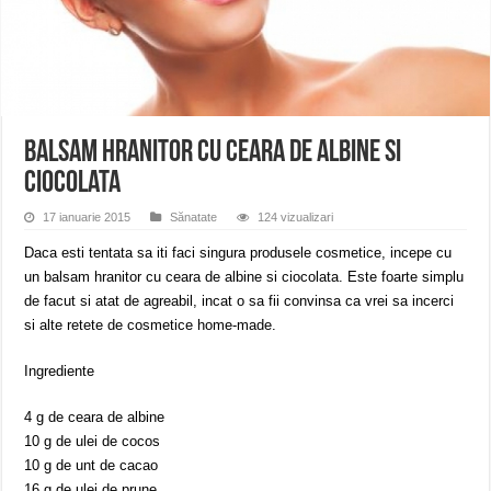
Anunț important – Închidere temporară Podul de Piatră din Herculane
Ștrandul Termal Ring din Oravița – locul unde natura a ascuns un izvor de sănă
Miresme de lavandă, mentă și flori de vară și râsete de copii la Carașova VIDEO
Balsam hranitor cu ceara de albine si
ciocolata
17 ianuarie 2015
Sănatate
124 vizualizari
Daca esti tentata sa iti faci singura produsele cosmetice, incepe cu
un balsam hranitor cu ceara de albine si ciocolata. Este foarte simplu
de facut si atat de agreabil, incat o sa fii convinsa ca vrei sa incerci
si alte retete de cosmetice home-made.
Ingrediente
4 g de ceara de albine
10 g de ulei de cocos
10 g de unt de cacao
16 g de ulei de prune