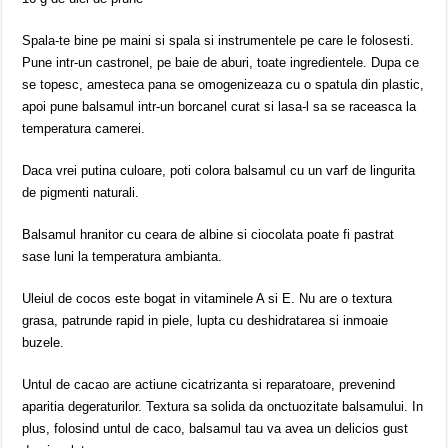
Spala-te bine pe maini si spala si instrumentele pe care le folosesti.
Pune intr-un castronel, pe baie de aburi, toate ingredientele. Dupa ce
se topesc, amesteca pana se omogenizeaza cu o spatula din plastic,
apoi pune balsamul intr-un borcanel curat si lasa-l sa se raceasca la
temperatura camerei.
Daca vrei putina culoare, poti colora balsamul cu un varf de lingurita
de pigmenti naturali.
Balsamul hranitor cu ceara de albine si ciocolata poate fi pastrat
sase luni la temperatura ambianta.
Uleiul de cocos este bogat in vitaminele A si E. Nu are o textura
grasa, patrunde rapid in piele, lupta cu deshidratarea si inmoaie
buzele.
Untul de cacao are actiune cicatrizanta si reparatoare, prevenind
aparitia degeraturilor. Textura sa solida da onctuozitate balsamului. In
plus, folosind untul de caco, balsamul tau va avea un delicios gust