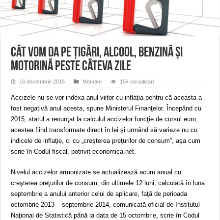
ANUNŢ OPRIRE APĂ în CARANSEBEȘ – 04.08.2026 – avarie – Calea Severinu
ANUNŢ OPRIRE APĂ în CARANSEBEȘ avarie
ANUNȚ OPRIRE APĂ în Reșița, cartier Țerova – avarie – 04.08.2026
Cât vom da pe țigări, alcool, benzină și
motorină peste câteva zile
16 decembrie 2015
Monden
154 vizualizari
Accizele nu se vor indexa anul viitor cu inflaţia pentru că aceasta a
fost negativă anul acesta, spune Ministerul Finanţelor. Începând cu
2015, statul a renunţat la calculul accizelor funcţie de cursul euro,
acestea fiind transformate direct în lei şi urmând să varieze nu cu
indicele de inflaţie, ci cu „creşterea preţurilor de consum”, aşa cum
scrie în Codul fiscal, potrivit economica.net.
Nivelul accizelor armonizate se actualizează acum anual cu
creşterea preţurilor de consum, din ultimele 12 luni, calculată în luna
septembrie a anului anterior celui de aplicare, faţă de perioada
octombrie 2013 – septembrie 2014, comunicată oficial de Institutul
Naţional de Statistică până la data de 15 octombrie, scrie în Codul