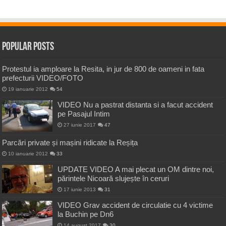
Popular Posts
Protestul ia amploare la Resita, in jur de 800 de oameni in fata
prefecturii VIDEO/FOTO
19 ianuarie 2012
54
VIDEO Nu a pastrat distanta si a facut accident
pe Pasajul Intim
27 iunie 2017
47
Parcări private și mașini ridicate la Reșița
10 ianuarie 2012
33
UPDATE VIDEO A mai plecat un OM dintre noi,
părintele Nicoară slujește în ceruri
17 iunie 2013
31
VIDEO Grav accident de circulatie cu 4 victime
la Buchin pe Dn6
14 august 2017
30