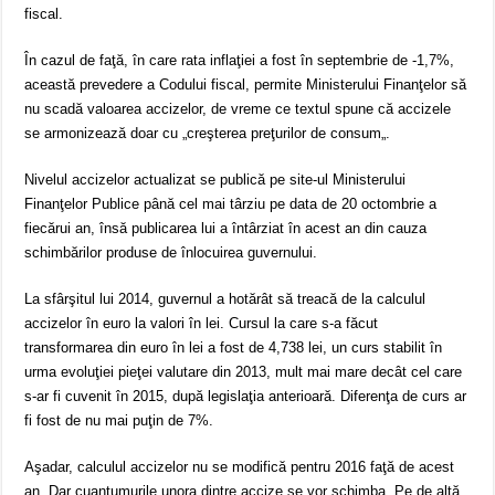
fiscal.
În cazul de faţă, în care rata inflaţiei a fost în septembrie de -1,7%,
această prevedere a Codului fiscal, permite Ministerului Finanţelor să
nu scadă valoarea accizelor, de vreme ce textul spune că accizele
se armonizează doar cu „creşterea preţurilor de consum„.
Nivelul accizelor actualizat se publică pe site-ul Ministerului
Finanţelor Publice până cel mai târziu pe data de 20 octombrie a
fiecărui an, însă publicarea lui a întârziat în acest an din cauza
schimbărilor produse de înlocuirea guvernului.
La sfârşitul lui 2014, guvernul a hotărât să treacă de la calculul
accizelor în euro la valori în lei. Cursul la care s-a făcut
transformarea din euro în lei a fost de 4,738 lei, un curs stabilit în
urma evoluţiei pieţei valutare din 2013, mult mai mare decât cel care
s-ar fi cuvenit în 2015, după legislaţia anterioară. Diferenţa de curs ar
fi fost de nu mai puţin de 7%.
Aşadar, calculul accizelor nu se modifică pentru 2016 faţă de acest
an. Dar cuantumurile unora dintre accize se vor schimba. Pe de altă