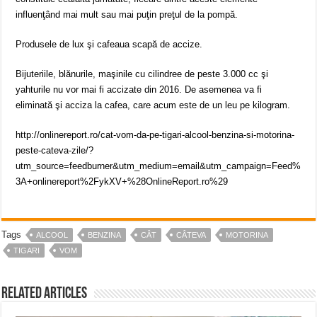
influenţând mai mult sau mai puţin preţul de la pompă.
Produsele de lux şi cafeaua scapă de accize.
Bijuteriile, blănurile, maşinile cu cilindree de peste 3.000 cc şi
yahturile nu vor mai fi accizate din 2016. De asemenea va fi
eliminată şi acciza la cafea, care acum este de un leu pe kilogram.
http://onlinereport.ro/cat-vom-da-pe-tigari-alcool-benzina-si-motorina-
peste-cateva-zile/?
utm_source=feedburner&utm_medium=email&utm_campaign=Feed%
3A+onlinereport%2FykXV+%28OnlineReport.ro%29
Tags
ALCOOL
BENZINA
CÂT
CÂTEVA
MOTORINA
TIGARI
VOM
Related Articles