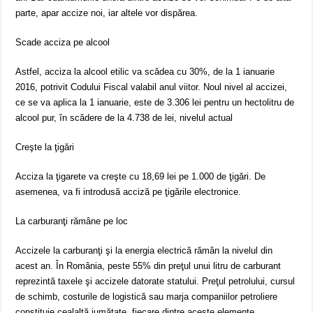
parte, apar accize noi, iar altele vor dispărea.
Scade acciza pe alcool
Astfel, acciza la alcool etilic va scădea cu 30%, de la 1 ianuarie
2016, potrivit Codului Fiscal valabil anul viitor. Noul nivel al accizei,
ce se va aplica la 1 ianuarie, este de 3.306 lei pentru un hectolitru de
alcool pur, în scădere de la 4.738 de lei, nivelul actual
Creşte la ţigări
Acciza la ţigarete va creşte cu 18,69 lei pe 1.000 de ţigări. De
asemenea, va fi introdusă acciză pe ţigările electronice.
La carburanţi rămâne pe loc
Accizele la carburanţi şi la energia electrică rămân la nivelul din
acest an. În România, peste 55% din preţul unui litru de carburant
reprezintă taxele şi accizele datorate statului. Preţul petrolului, cursul
de schimb, costurile de logistică sau marja companiilor petroliere
constituie cealaltă jumătate, fiecare dintre aceste elemente