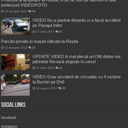
prefecturii VIDEO/FOTO
19 ianuarie 2012
54
VIDEO Nu a pastrat distanta si a facut accident
pe Pasajul Intim
27 iunie 2017
47
Parcări private și mașini ridicate la Reșița
10 ianuarie 2012
33
UPDATE VIDEO A mai plecat un OM dintre noi,
părintele Nicoară slujește în ceruri
17 iunie 2013
31
VIDEO Grav accident de circulatie cu 4 victime
la Buchin pe Dn6
14 august 2017
30
Social Links
facebook
instagram