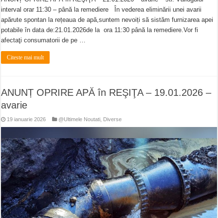
interval orar 11:30 – până la remediere În vederea eliminării unei avarii
apărute spontan la rețeaua de apă,suntem nevoiți să sistăm furnizarea apei
potabile în data de:21.01.2026de la ora 11:30 până la remediere.Vor fi
afectaţi consumatorii de pe …
Citeste mai mult
ANUNȚ OPRIRE APĂ în REŞIŢA – 19.01.2026 –
avarie
19 ianuarie 2026
@Ultimele Noutati
,
Diverse