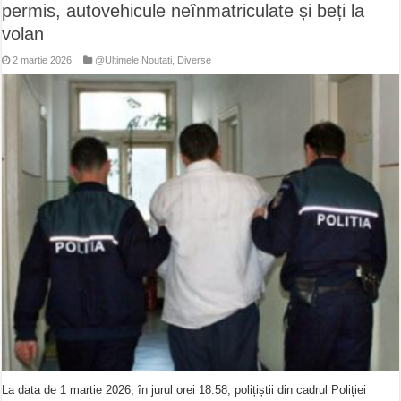
permis, autovehicule neînmatriculate și beți la
volan
2 martie 2026
@Ultimele Noutati
,
Diverse
La data de 1 martie 2026, în jurul orei 18.58, polițiștii din cadrul Poliției