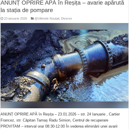
ANUNȚ OPRIRE APĂ în Reșița – avarie apărută
la stația de pompare
23 ianuarie 2026
@Ultimele Noutati
,
Diverse
ANUNȚ OPRIRE APĂ în Reșița – 23.01.2026 – str. 24 Ianuarie , Cartier
Francez, str. Căpitan Tamaș Radu Simion, Centrul de recuperare
PROVITAM – interval orar 08:30-12:00 În vederea eliminării unei avarii