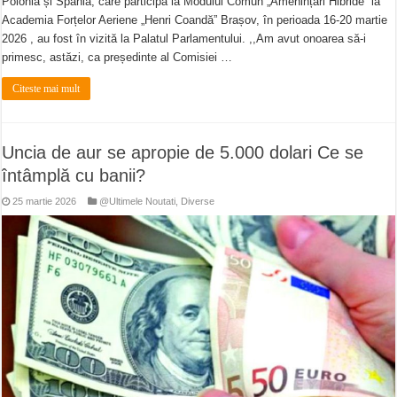
Polonia și Spania, care participă la Modulul Comun „Amenințări Hibride” la
Academia Forțelor Aeriene „Henri Coandă” Brașov, în perioada 16-20 martie
2026 , au fost în vizită la Palatul Parlamentului. ,,Am avut onoarea să-i
primesc, astăzi, ca președinte al Comisiei …
Citeste mai mult
Uncia de aur se apropie de 5.000 dolari Ce se
întâmplă cu banii?
25 martie 2026
@Ultimele Noutati
,
Diverse