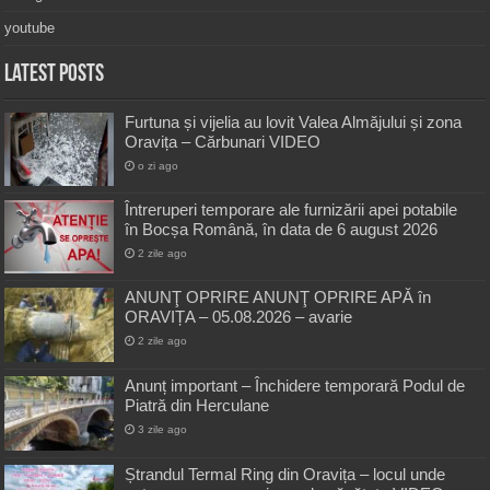
youtube
Latest Posts
Furtuna și vijelia au lovit Valea Almăjului și zona
Oravița – Cărbunari VIDEO
o zi ago
Întreruperi temporare ale furnizării apei potabile
în Bocșa Română, în data de 6 august 2026
2 zile ago
ANUNŢ OPRIRE ANUNŢ OPRIRE APĂ în
ORAVIȚA – 05.08.2026 – avarie
2 zile ago
Anunț important – Închidere temporară Podul de
Piatră din Herculane
3 zile ago
Ștrandul Termal Ring din Oravița – locul unde