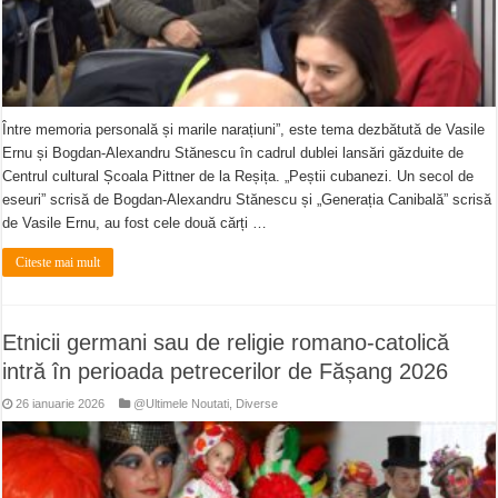
Între memoria personală și marile narațiuni”, este tema dezbătută de Vasile
Ernu și Bogdan-Alexandru Stănescu în cadrul dublei lansări găzduite de
Centrul cultural Școala Pittner de la Reșița. „Peștii cubanezi. Un secol de
eseuri” scrisă de Bogdan-Alexandru Stănescu și „Generația Canibală” scrisă
de Vasile Ernu, au fost cele două cărți …
Citeste mai mult
Etnicii germani sau de religie romano-catolică
intră în perioada petrecerilor de Fășang 2026
26 ianuarie 2026
@Ultimele Noutati
,
Diverse