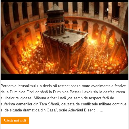
Patriarhia Ierusalimului a decis să restricționeze toate evenimentele festive
de la Duminica Floriilor până la Duminica Paștelui exclusiv la desfășurarea
slujbelor religioase. Măsura a fost luată „ca semn de respect față de
suferința oamenilor din Țara Sfântă, cauzată de conflictele militare continue
și de situația dramatică din Gaza”, scrie Adevărul Bisericii. …
Citeste mai mult