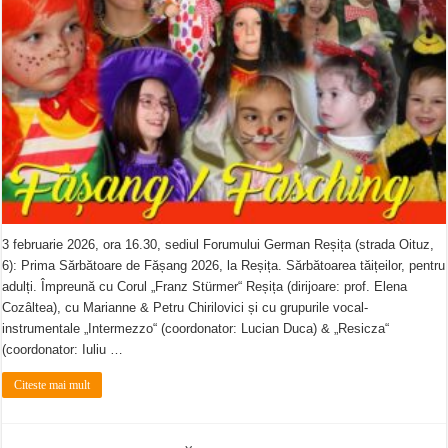
3 februarie 2026, ora 16.30, sediul Forumului German Reșița (strada Oituz,
6): Prima Sărbătoare de Fășang 2026, la Reșița. Sărbătoarea tăițeilor, pentru
adulți. Împreună cu Corul „Franz Stürmer“ Reșița (dirijoare: prof. Elena
Cozâltea), cu Marianne & Petru Chirilovici și cu grupurile vocal-
instrumentale „Intermezzo“ (coordonator: Lucian Duca) & „Resicza“
(coordonator: Iuliu …
Citeste mai mult