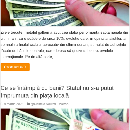
Zilele trecute, metalul galben a avut cea slabă performanță săptămânală din
ultimii ani, cu o scădere de circa 10%, evoluție care, în opinia analiștilor, ar
semnaliza finalul ciclului apreciativ din ultimii doi ani, stimulat de achizițiile
făcute de băncile centrale, care doresc să-și diversifice rezervelele
internaționale. Pe de altă parte, …
Citeste mai mult
Ce se întâmplă cu banii? Statul nu s-a putut
împrumuta din piața locală
9 martie 2026
@Ultimele Noutati
,
Diverse