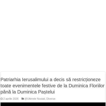
ANUNŢ OPRIRE APĂ în CARANSEBEȘ – 04.08.2026 – avarie – Calea Severinu
ANUNŢ OPRIRE APĂ în CARANSEBEȘ avarie
ANUNȚ OPRIRE APĂ în Reșița, cartier Țerova – avarie – 04.08.2026
Patriarhia Ierusalimului a decis să restricționeze
toate evenimentele festive de la Duminica Floriilor
până la Duminica Paștelui
2 aprilie 2026
@Ultimele Noutati
,
Diverse