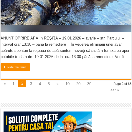
ANUNȚ OPRIRE APĂ în REŞIŢA – 19.01.2026 – avarie – str. Parcului –
interval orar 13:30 – până la remediere În vederea eliminării unei avarii
apărute spontan la rețeaua de apă,suntem nevoiți să sistăm furnizarea apei
potabile în data de: 19.01.2026 de la ora 13:30 până la remediere. Vor fi …
Citeste mai mult
2
«
1
3
4
5
»
10
20
30
...
Page 2 of 68
Last »