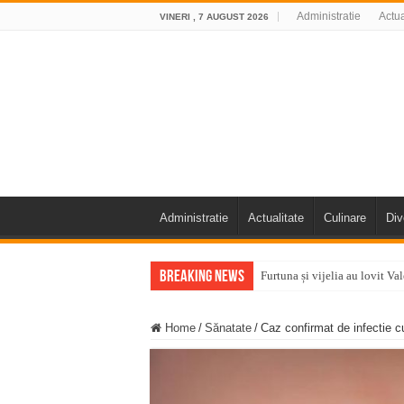
Administratie
Actua
VINERI , 7 AUGUST 2026
Administratie
Actualitate
Culinare
Div
Breaking News
Furtuna și vijelia au lovit V
Întreruperi temporare ale fur
Home
/
Sănatate
/
Caz confirmat de infectie c
ANUNŢ OPRIRE ANUNŢ OPRIR
Anunț important – Închidere 
Ștrandul Termal Ring din Ora