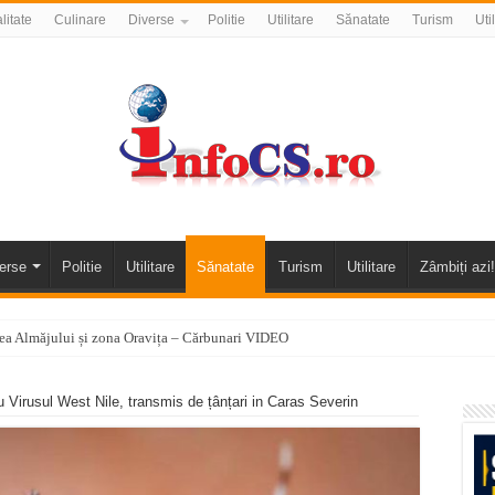
litate
Culinare
Diverse
Politie
Utilitare
Sănatate
Turism
Uti
erse
Politie
Utilitare
Sănatate
Turism
Utilitare
Zâmbiți azi!
alea Almăjului și zona Oravița – Cărbunari VIDEO
nizării apei potabile în Bocșa Română, în data de 6 august 2026
u Virusul West Nile, transmis de țânțari in Caras Severin
E APĂ în ORAVIȚA – 05.08.2026 – avarie
temporară Podul de Piatră din Herculane
vița – locul unde natura a ascuns un izvor de sănătate VIDEO