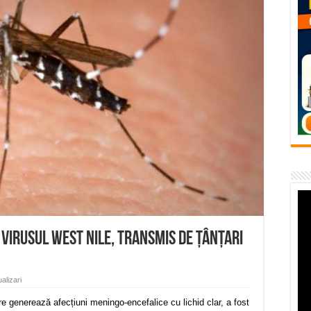
flori de vară și râsete de copii la Carașova VIDEO
– avarie – 04.08.2026 – str. Văliugului și Plastomet
SEBEȘ – 04.08.2026 – avarie – Calea Severinului
RANSEBEȘ avarie
 cartier Țerova – avarie – 04.08.2026
 Virusul West Nile, transmis de țânțari
alizari
re generează afecțiuni meningo-encefalice cu lichid clar, a fost