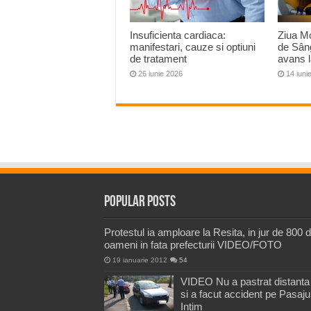
Insuficienta cardiaca:
Ziua Mo
manifestari, cauze si optiuni
de Sâng
de tratament
avans 
26 iunie 2026
14 iuni
Popular Posts
Protestul ia amploare la Resita, in jur de 800 
oameni in fata prefecturii VIDEO/FOTO
19 ianuarie 2012
54
VIDEO Nu a pastrat distanta
si a facut accident pe Pasaju
Intim