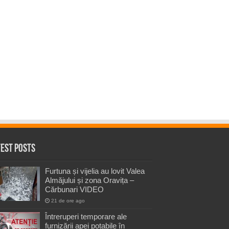
test Posts
Furtuna și vijelia au lovit Valea
Almăjului și zona Oravița –
Cărbunari VIDEO
21 de ore ago
Întreruperi temporare ale
furnizării apei potabile în