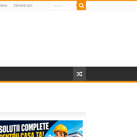
litare
Zâmbiți azi!