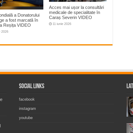
Acces mai ușor la consultări
medicale de specialitate în
ndială a Donatorului
Caraș Severin VIDEO
e a fost marcată în
11 iunie 2026
la Reșița VIDEO
e 2026
Social Links
La
de
facebook
instagram
youtube
l