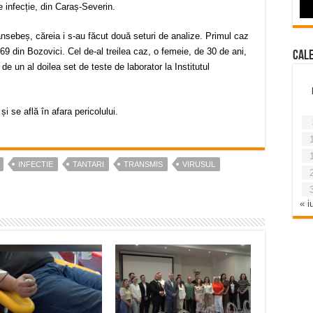
 infecție, din Caraș-Severin.
nsebeș, căreia i s-au făcut două seturi de analize. Primul caz
69 din Bozovici. Cel de-al treilea caz, o femeie, de 30 de ani,
Cal
e un al doilea set de teste de laborator la Institutul
și se află în afara pericolului.
INFECTIE
TANTARI
TRANSMIS
VIRUSUL
« iu