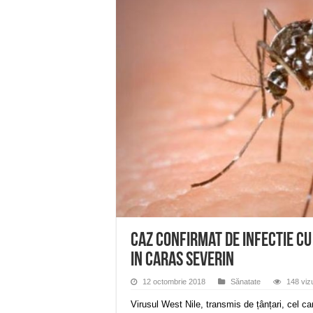
Miresme de lavandă, mentă și 
ANUNȚ OPRIRE APĂ în Reșița 
ANUNŢ OPRIRE APĂ în CARAN
ANUNŢ OPRIRE APĂ în CA
ANUNȚ OPRIRE APĂ în Reșița,
Caz confirmat de infectie cu
in Caras Severin
12 octombrie 2018
Sănatate
148 vizu
Virusul West Nile, transmis de țânțari, cel ca