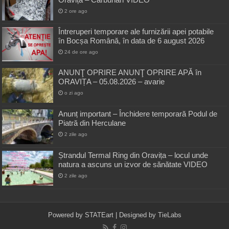
2 ore ago
Întreruperi temporare ale furnizării apei potabile
în Bocșa Română, în data de 6 august 2026
24 de ore ago
ANUNŢ OPRIRE ANUNŢ OPRIRE APĂ în
ORAVIȚA – 05.08.2026 – avarie
o zi ago
Anunț important – Închidere temporară Podul de
Piatră din Herculane
2 zile ago
Ștrandul Termal Ring din Oravița – locul unde
natura a ascuns un izvor de sănătate VIDEO
2 zile ago
Powered by
STATEart
| Designed by
TieLabs