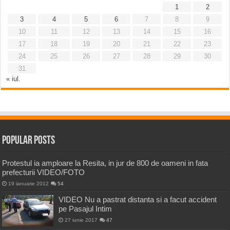
1
2
3
4
5
6
7
8
9
10
11
12
13
14
15
16
17
18
19
20
21
22
23
24
25
26
27
28
29
30
31
« iul.
Popular Posts
Protestul ia amploare la Resita, in jur de 800 de oameni in fata
prefecturii VIDEO/FOTO
19 ianuarie 2012
54
VIDEO Nu a pastrat distanta si a facut accident
pe Pasajul Intim
27 iunie 2017
47