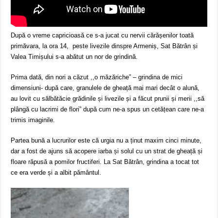
După o vreme capricioasă ce s-a jucat cu nervii cărășenilor toată
primăvara, la ora 14, peste livezile dinspre Armeniș, Sat Bătrân și
Valea Timișului s-a abătut un nor de grindină.
Prima dată, din nori a căzut ,,o măzăriche” – grindina de mici
dimensiuni- după care, granulele de gheață mai mari decât o alună,
au lovit cu sălbătăcie grădinile și livezile și a făcut prunii și merii ,,să
plângă cu lacrimi de flori” după cum ne-a spus un cetățean care ne-a
trimis imaginile.
Partea bună a lucrurilor este că urgia nu a ținut maxim cinci minute,
dar a fost de ajuns să acopere iarba și solul cu un strat de gheață și
floare răpusă a pomilor fructiferi. La Sat Bătrân, grindina a tocat tot
ce era verde și a albit pământul.