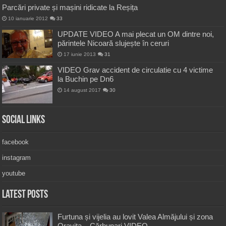
Parcări private și mașini ridicate la Reșița
10 ianuarie 2012
33
UPDATE VIDEO A mai plecat un OM dintre noi,
părintele Nicoară slujește în ceruri
17 iunie 2013
31
VIDEO Grav accident de circulatie cu 4 victime
la Buchin pe Dn6
14 august 2017
30
Social Links
facebook
instagram
youtube
Latest Posts
Furtuna și vijelia au lovit Valea Almăjului și zona
Oravița – Cărbunari VIDEO