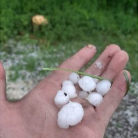
ANUNŢ OPRIRE APĂ în CARANSEBEȘ – 04.08.2026 – avarie – Calea Severinu
ANUNŢ OPRIRE APĂ în CARANSEBEȘ avarie
ANUNȚ OPRIRE APĂ în Reșița, cartier Țerova – avarie – 04.08.2026