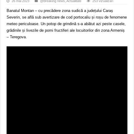
26 mai 2023
@Breaking news
,
Actualitate
253 vizualizari
Banatul Montan – cu precădere zona sudică a județului Caraș
Severin, se află sub avertizare de cod portocaliu și roșu de fenomene
meteo periculoase. Un potop de grindină s-a abătut azi peste casele,
grădinile și livezile de pomi fructiferi ale locuitorilor din zona Armeniș
– Teregova.