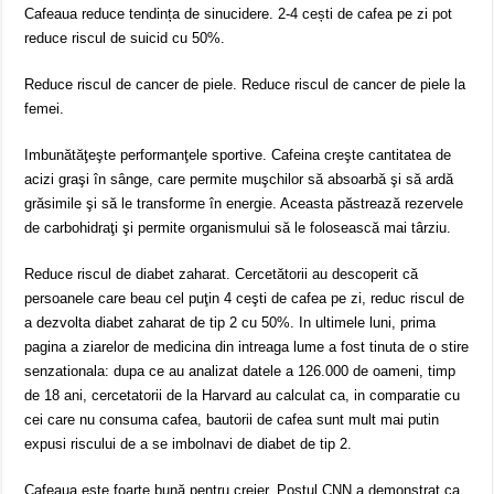
Cafeaua reduce tendința de sinucidere. 2-4 cești de cafea pe zi pot
reduce riscul de suicid cu 50%.
Reduce riscul de cancer de piele. Reduce riscul de cancer de piele la
femei.
Imbunătăţeşte performanţele sportive. Cafeina creşte cantitatea de
acizi graşi în sânge, care permite muşchilor să absoarbă şi să ardă
grăsimile şi să le transforme în energie. Aceasta păstrează rezervele
de carbohidraţi şi permite organismului să le folosească mai târziu.
Reduce riscul de diabet zaharat. Cercetătorii au descoperit că
persoanele care beau cel puţin 4 ceşti de cafea pe zi, reduc riscul de
a dezvolta diabet zaharat de tip 2 cu 50%. In ultimele luni, prima
pagina a ziarelor de medicina din intreaga lume a fost tinuta de o stire
senzationala: dupa ce au analizat datele a 126.000 de oameni, timp
de 18 ani, cercetatorii de la Harvard au calculat ca, in comparatie cu
cei care nu consuma cafea, bautorii de cafea sunt mult mai putin
expusi riscului de a se imbolnavi de diabet de tip 2.
Cafeaua este foarte bună pentru creier. Postul CNN a demonstrat ca