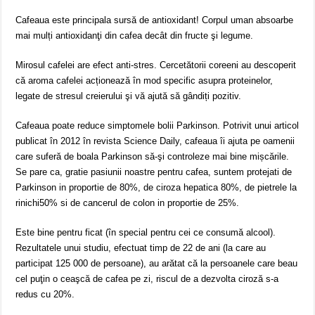
Cafeaua este principala sursă de antioxidant! Corpul uman absoarbe
mai mulți antioxidanţi din cafea decât din fructe şi legume.
Mirosul cafelei are efect anti-stres. Cercetătorii coreeni au descoperit
că aroma cafelei acționează în mod specific asupra proteinelor,
legate de stresul creierului şi vă ajută să gândiți pozitiv.
Cafeaua poate reduce simptomele bolii Parkinson. Potrivit unui articol
publicat în 2012 în revista Science Daily, cafeaua îi ajuta pe oamenii
care suferă de boala Parkinson să-şi controleze mai bine mișcările.
Se pare ca, gratie pasiunii noastre pentru cafea, suntem protejati de
Parkinson in proportie de 80%, de ciroza hepatica 80%, de pietrele la
rinichi50% si de cancerul de colon in proportie de 25%.
Este bine pentru ficat (în special pentru cei ce consumă alcool).
Rezultatele unui studiu, efectuat timp de 22 de ani (la care au
participat 125 000 de persoane), au arătat că la persoanele care beau
cel puţin o ceaşcă de cafea pe zi, riscul de a dezvolta ciroză s-a
redus cu 20%.