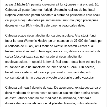
această băutură îi permite creierului să funcţioneze mai eficient. 10.
Cafeaua vă poate face mai fericiţi. Un studiu realizat de Institutul
Naţional American pentru Sănătate a arătat că persoanele care beau
cel puţin 4 ceşti de cafea pe săptămână, sunt mai puţin predispuse
depresiei – cu 10% – decât cele care nu beau cafea deloc.
Cafeaua scade riscul afectiunilor cardiovasculare. Alte studii (unul
facut la Iowa Women’s Health, pe un esantion de 27.000 de femei, pe
o perioada de 15 ani, altul facut de Nestlé Research Center si al
treilea publicat recent in Norvegia) arata cum, datorita consumului de
cafea (decofeinizata sau nu), scade si riscul afectiunilor
cardiovasculare, in special la femei. Mai exact, daca bem trei cani pe
zi, sansele de a ne imbolnavi de inima scad cu 24%. Din pacate,
beneficiile cafelei scad invers proportional cu numarul de portii
consumate zilnic, in ceea ce privește afecțiunile cardio-vascular.
Cafeaua calmează durerile de cap. De asemenea, exista dovezi ca o
doza moderata de cafea poate scoate un pacient dintr-o criza acuta
de astm, atunci cand nu are medicatia la indemana, calmeaza
durerile de cap mai eficient decat pilulele obisnuite, imbunatateste