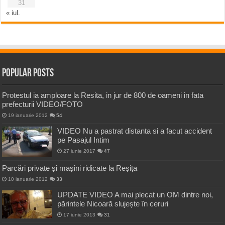
31
« iul.
Popular Posts
Protestul ia amploare la Resita, in jur de 800 de oameni in fata
prefecturii VIDEO/FOTO
19 ianuarie 2012
54
VIDEO Nu a pastrat distanta si a facut accident
pe Pasajul Intim
27 iunie 2017
47
Parcări private și mașini ridicate la Reșița
10 ianuarie 2012
33
UPDATE VIDEO A mai plecat un OM dintre noi,
părintele Nicoară slujește în ceruri
17 iunie 2013
31