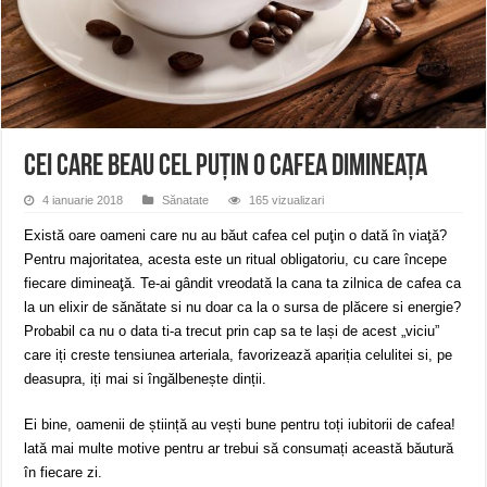
Ștrandul Termal Ring din Oravița – locul unde natura a ascuns un izvor de sănă
Miresme de lavandă, mentă și flori de vară și râsete de copii la Carașova VIDEO
ANUNȚ OPRIRE APĂ în Reșița – avarie – 04.08.2026 – str. Văliugului și Plasto
Cei care beau cel puțin o cafea dimineața
4 ianuarie 2018
Sănatate
165 vizualizari
Există oare oameni care nu au băut cafea cel puţin o dată în viaţă?
Pentru majoritatea, acesta este un ritual obligatoriu, cu care începe
fiecare dimineaţă. Te-ai gândit vreodată la cana ta zilnica de cafea ca
la un elixir de sănătate si nu doar ca la o sursa de plăcere si energie?
Probabil ca nu o data ti-a trecut prin cap sa te lași de acest „viciu”
care iți creste tensiunea arteriala, favorizează apariția celulitei si, pe
deasupra, iți mai si îngălbenește dinții.
Ei bine, oamenii de știință au vești bune pentru toți iubitorii de cafea!
lată mai multe motive pentru ar trebui să consumați această băutură
în fiecare zi.