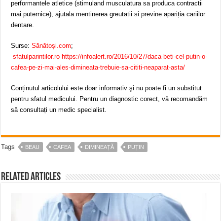
performantele atletice (stimuland musculatura sa produca contractii
mai puternice), ajutala mentinerea greutatii si previne apariția cariilor
dentare.
Surse:
Sănătoşi.com
;
sfatulparintilor.ro
https://infoalert.ro/2016/10/27/daca-beti-cel-putin-o-
cafea-pe-zi-mai-ales-dimineata-trebuie-sa-cititi-neaparat-asta/
Conținutul articolului este doar informativ şi nu poate fi un substitut
pentru sfatul medicului. Pentru un diagnostic corect, vă recomandăm
să consultați un medic specialist.
Tags
BEAU
CAFEA
DIMINEAȚĂ
PUȚIN
Related Articles