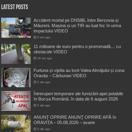
Latest Posts
Accident mortal pe DN58B, între Berzovia și
Măureni. Mașina și un TIR au luat foc în urma
impactului VIDEO
5 ore ago
11 milioane de euro pentru o promenadă… cu
obstacole VIDEO
18 ore ago
Furtuna și vijelia au lovit Valea Almăjului și zona
Oravița – Cărbunari VIDEO
2 zile ago
Întreruperi temporare ale furnizării apei potabile
în Bocșa Română, în data de 6 august 2026
3 zile ago
ANUNŢ OPRIRE ANUNŢ OPRIRE APĂ în
ORAVIȚA – 05.08.2026 – avarie
3 zile ago