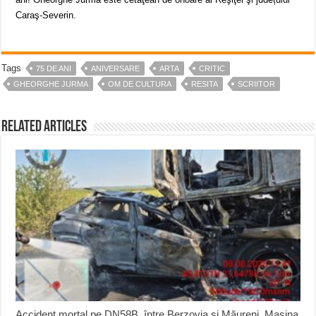
Caraş-Severin.
Tags
75 DE ANI
ANIVERSARE
ARTA
CRITIC
GHEORGHE JURMA
OM DE CULTURA
RESITA
SCRIITOR
Related Articles
Accident mortal pe DN58B, între Berzovia și Măureni. Mașina