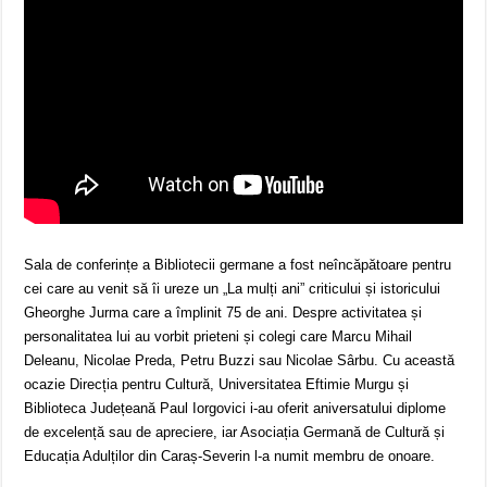
Sala de conferințe a Bibliotecii germane a fost neîncăpătoare pentru
cei care au venit să îi ureze un „La mulți ani” criticului și istoricului
Gheorghe Jurma care a împlinit 75 de ani. Despre activitatea și
personalitatea lui au vorbit prieteni și colegi care Marcu Mihail
Deleanu, Nicolae Preda, Petru Buzzi sau Nicolae Sârbu. Cu această
ocazie Direcția pentru Cultură, Universitatea Eftimie Murgu și
Biblioteca Județeană Paul Iorgovici i-au oferit aniversatului diplome
de excelență sau de apreciere, iar Asociația Germană de Cultură și
Educația Adulților din Caraș-Severin l-a numit membru de onoare.