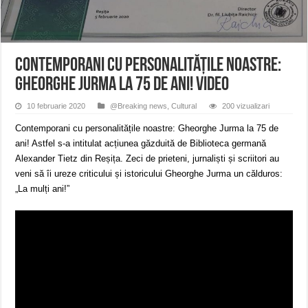
Miresme de lavandă, mentă și flori de vară și râsete de copii la Carașova VIDEO
ANUNȚ OPRIRE APĂ în Reșița – avarie – 04.08.2026 – str. Văliugului și Plasto
ANUNŢ OPRIRE APĂ în CARANSEBEȘ – 04.08.2026 – avarie – Calea Severinu
Contemporani cu personalitățile noastre:
Gheorghe Jurma la 75 de ani! VIDEO
10 februarie 2020
@Breaking news
,
Cultural
200 vizualizari
Contemporani cu personalitățile noastre: Gheorghe Jurma la 75 de
ani! Astfel s-a intitulat acțiunea găzduită de Biblioteca germană
Alexander Tietz din Reșița. Zeci de prieteni, jurnaliști și scriitori au
veni să îi ureze criticului și istoricului Gheorghe Jurma un călduros:
„La mulți ani!”