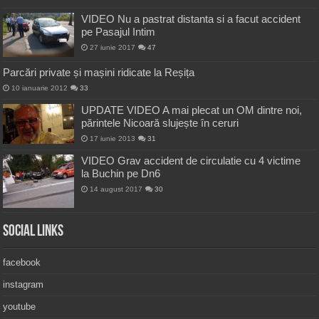
VIDEO Nu a pastrat distanta si a facut accident
pe Pasajul Intim
27 iunie 2017
47
Parcări private și mașini ridicate la Reșița
10 ianuarie 2012
33
UPDATE VIDEO A mai plecat un OM dintre noi,
părintele Nicoară slujește în ceruri
17 iunie 2013
31
VIDEO Grav accident de circulatie cu 4 victime
la Buchin pe Dn6
14 august 2017
30
Social Links
facebook
instagram
youtube