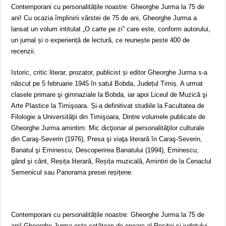
Contemporani cu personalitățile noastre: Gheorghe Jurma la 75 de
ani! Cu ocazia împlinirii vârstei de 75 de ani, Gheorghe Jurma a
lansat un volum intitulat „O carte pe zi” care este, conform autorului,
un jurnal și o experiență de lectură, ce reunește peste 400 de
recenzii.
Istoric, critic literar, prozator, publicist și editor Gheorghe Jurma s-a
născut pe 5 februarie 1945 în satul Bobda, Județul Timiș. A urmat
clasele primare şi gimnaziale la Bobda, iar apoi Liceul de Muzică şi
Arte Plastice la Timişoara. Și-a definitivat studiile la Facultatea de
Filologie a Universităţii din Timişoara, Dintre volumele publicate de
Gheorghe Jurma amintim: Mic dicţionar al personalităţilor culturale
din Caraş-Severin (1976), Presa şi viaţa literară în Caraş-Severin,
Banatul şi Eminescu, Descoperirea Banatului (1994), Eminescu,
gând şi cânt, Reșița literară, Reșița muzicală, Amintiri de la Cenaclul
Semenicul sau Panorama presei reșițene.
Contemporani cu personalitățile noastre: Gheorghe Jurma la 75 de
ani! Gheorghe Jurma este cetăţean de onoare al Reşiţei şi județului