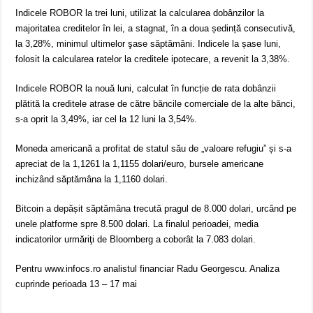
Indicele ROBOR la trei luni, utilizat la calcularea dobânzilor la
majoritatea creditelor în lei, a stagnat, în a doua ședință consecutivă,
la 3,28%, minimul ultimelor şase săptămâni. Indicele la șase luni,
folosit la calcularea ratelor la creditele ipotecare, a revenit la 3,38%.
Indicele ROBOR la nouă luni, calculat în funcție de rata dobânzii
plătită la creditele atrase de către băncile comerciale de la alte bănci,
s-a oprit la 3,49%, iar cel la 12 luni la 3,54%.
Moneda americană a profitat de statul său de „valoare refugiu” și s-a
apreciat de la 1,1261 la 1,1155 dolari/euro, bursele americane
inchizând săptămâna la 1,1160 dolari.
Bitcoin a depășit săptămâna trecută pragul de 8.000 dolari, urcând pe
unele platforme spre 8.500 dolari. La finalul perioadei, media
indicatorilor urmăriţi de Bloomberg a coborât la 7.083 dolari.
Pentru www.infocs.ro analistul financiar Radu Georgescu. Analiza
cuprinde perioada 13 – 17 mai