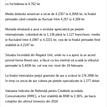
cu închiderea la 4,762 lei.
Media dolarului american a urcat de 4,2357 la 4,2658 lei, la finalul
perioadei când cotațiile au fluctuat între 4,257 și 4,269 lei.
Moneda elvețiană a avut o evoluție apreciativă pe piețele
internaționale, coborând de la 1,138 până la 1,127 franci/euro, media
ei fluctuând între 4,1987 și 4,2221 lei, cea de la finalul perioadei fiind
stabilită la 4,2197 lei.
Situația încordată din Regatul Unit, unde nu s-a ajuns la un acord
privind forma Brexit-ului, a făcut ca lira sterlină să scadă la sfârșitul
perioadei la 5,4436 lei, cel mai mic nivel din 19 februarie.
La finalul intervalului preţul gramului de aur a scăzut la 176.2890 lei,
în timp ce uncia de aur cobora pe piețele specializate la 1.277 dolari.
Valoarea Indicelui de Referinţă pentru Creditele acordate
Consumatorilor (IRRC), a fost stabilită de BNR la 2,36%, pe baza
cotațiilor din ultimul trimestru din 2018.