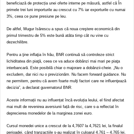
beneficiază de protecția unei oferte interne pe măsură, astfel că În
primele trei luni importurile au crescut cu 7% iar exporturile cu numai
3%, ceea ce pune presiune pe leu.
De altfel, Mugur Isărescu a spus că noua creştere economică din
primul trimestru de 5% este bună atâta timp cât nu vine cu
dezechilibre.
Pentru a ţine inflaţia în frâu, BNR continuă să controleze strict
lichiditatea din piaţă, ceea ce va aduce dobânzi mai mari pe piaţa
interbancară. Este posibilă chiar o majorare a dobânzii-cheie. „Nu o
excludem, dar nici nu o previzionăm. Nu facem forward guidance. Nu
ne permitem, pentru că avem foarte mulţi factori care ne influenţează
decizia”, a declarat guvernatorul BNR.
Aceste informații nu au influențat încă evoluția leului, el fiind afectat
mai mult de revenirea aversiunii față de risc, care s-a reflectat în
deprecierea monedelor de la marginea zonei euro.
Cursul monedei unice a crescut de la 4,7607 la 4,7621 lei, la finalul
perioadei, când tranzacțiile s-au realizat în culoarul 4,761 – 4,765 lei,