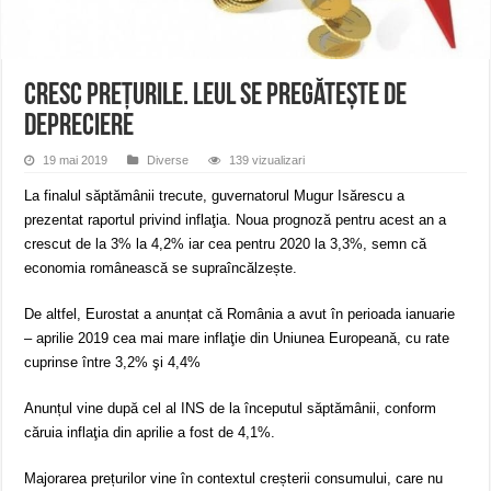
Ștrandul Termal Ring din Oravița – locul unde natura a ascuns un izvor de sănă
Miresme de lavandă, mentă și flori de vară și râsete de copii la Carașova VIDEO
ANUNȚ OPRIRE APĂ în Reșița – avarie – 04.08.2026 – str. Văliugului și Plasto
Cresc prețurile. Leul se pregătește de
depreciere
19 mai 2019
Diverse
139 vizualizari
La finalul săptămânii trecute, guvernatorul Mugur Isărescu a
prezentat raportul privind inflaţia. Noua prognoză pentru acest an a
crescut de la 3% la 4,2% iar cea pentru 2020 la 3,3%, semn că
economia românească se supraîncălzește.
De altfel, Eurostat a anunțat că România a avut în perioada ianuarie
– aprilie 2019 cea mai mare inflaţie din Uniunea Europeană, cu rate
cuprinse între 3,2% şi 4,4%
Anunțul vine după cel al INS de la începutul săptămânii, conform
căruia inflaţia din aprilie a fost de 4,1%.
Majorarea prețurilor vine în contextul creșterii consumului, care nu