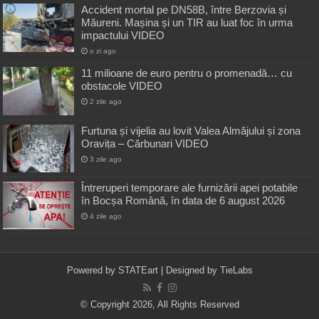
Accident mortal pe DN58B, între Berzovia și
Măureni. Mașina și un TIR au luat foc în urma
impactului VIDEO
o zi ago
11 milioane de euro pentru o promenadă… cu
obstacole VIDEO
2 zile ago
Furtuna și vijelia au lovit Valea Almăjului și zona
Oravița – Cărbunari VIDEO
3 zile ago
Întreruperi temporare ale furnizării apei potabile
în Bocșa Română, în data de 6 august 2026
4 zile ago
Powered by
STATEart
| Designed by
TieLabs
© Copyright 2026, All Rights Reserved