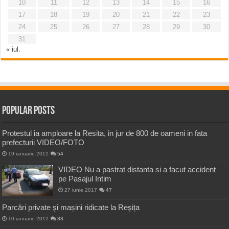
10
11
12
13
14
15
16
17
18
19
20
21
22
23
24
25
26
27
28
29
30
31
« iul.
Popular Posts
Protestul ia amploare la Resita, in jur de 800 de oameni in fata
prefecturii VIDEO/FOTO
19 ianuarie 2012
54
VIDEO Nu a pastrat distanta si a facut accident
pe Pasajul Intim
27 iunie 2017
47
Parcări private și mașini ridicate la Reșița
10 ianuarie 2012
33