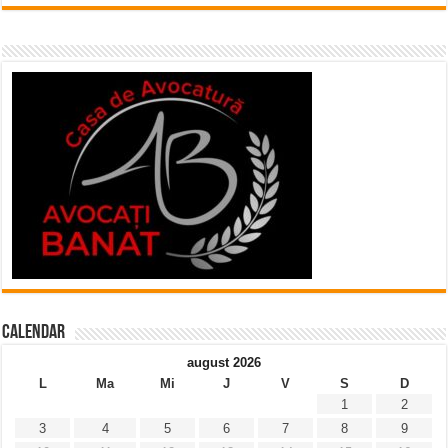
Calendar
august 2026
L
Ma
Mi
J
V
S
D
1
2
3
4
5
6
7
8
9