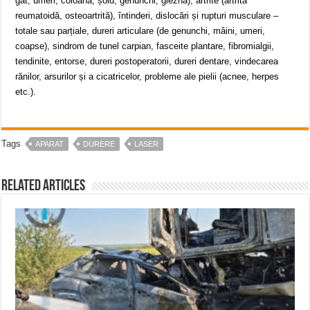
gât, umeri, coloană, șold, genunchi, gleznă), artrite (artrită
reumatoidă, osteoartrită), întinderi, dislocări și rup­turi musculare –
totale sau parțiale, dureri arti­cu­lare (de genunchi, mâini, umeri,
coapse), sin­drom de tunel carpian, fasceite plantare, fibro­mial­gii,
tendinite, entorse, dureri postoperatorii, dureri den­tare, vindecarea
rănilor, arsurilor și a cicatri­celor, probleme ale pielii (acnee, herpes
etc.).
Tags
APARAT
DURERE
LASER
Related Articles