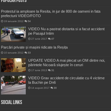
Popular Posts
Protestul ia amploare la Resita, in jur de 800 de oameni in fata
prefecturii VIDEO/FOTO
19 ianuarie 2012
54
VIDEO Nu a pastrat distanta si a facut accident
pe Pasajul Intim
27 iunie 2017
47
Parcări private și mașini ridicate la Reșița
10 ianuarie 2012
33
UPDATE VIDEO A mai plecat un OM dintre noi,
părintele Nicoară slujește în ceruri
17 iunie 2013
31
VIDEO Grav accident de circulatie cu 4 victime
la Buchin pe Dn6
14 august 2017
30
Social Links