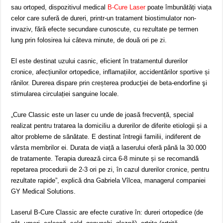
sau ortoped, dispozitivul medical
B-Cure Laser
poate îmbunătăți viața
celor care suferă de dureri, printr-un tratament biostimulator non-
invaziv, fără efecte secundare cunoscute, cu rezultate pe termen
lung prin folosirea lui câteva minute, de două ori pe zi.
El este destinat uzului casnic, eficient în tratamentul durerilor
cronice, afecțiunilor ortopedice, inflamațiilor, accidentărilor sportive și
rănilor. Durerea dispare prin creșterea producţiei de beta-endorfine şi
stimularea circulației sanguine locale.
„Cure Classic este un laser cu unde de joasă frec­vență, special
realizat pentru tratarea la domi­ciliu a durerilor de diferite etiologii și a
altor pro­bleme de sănătate. E destinat întregii familii, indi­ferent de
vârsta membrilor ei. Durata de viață a la­serului oferă până la 30.000
de tratamente. Terapia durează circa 6-8 minute și se recomandă
repetarea procedurii de 2-3 ori pe zi, în cazul durerilor cro­nice, pentru
rezultate rapide”, explică dna Gabriela Vîlcea, managerul companiei
GY Medical Solutions.
Laserul B-Cure Classic are efecte curative în: dureri ortopedice (de