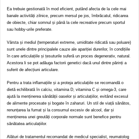
Ea trebuie gestionată în mod eficient, putând afecta de la cele mai
banale activități zilnice, precum mersul pe jos, îmbrăcatul, ridicarea
de obiecte, chiar somnul și până la cele recreative precum sportul
sau hobby-urile preferate.
Vârsta și mediul (temperaturi extreme, umiditate ridicată sau poluare)
sunt unele dintre principalele cauze ale apariției durerilor, în condițiile
în care articulațiile și țesuturile suferă un proces degenerativ, natural.
Acestora li se pot adăuga factorii genetici dacă unul dintre părinți a
suferit de afecțiuni articulare.
Pentru a trata inflamațiile și a proteja articulațiile se recomandă o
dietă echilibrată în calciu, vitamina D, vitamina C și omega-3, care
ajută la menținerea sănătății oaselor și articulațiilor, evitând excesul
de alimente procesate și bogate în zaharuri. Un stil de viață sănătos,
renunțarea la fumat și la consumul excesiv de alcool, dar și
menținerea unei greutăți corporale normale sunt benefice pentru
sănătatea articulațiilor.
Alături de tratamentul recomandat de medicul specialist, reumatolog