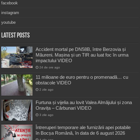
facebook
instagram
youtube
Latest Posts
Accident mortal pe DN58B, între Berzovia și
Măureni. Mașina și un TIR au luat foc în urma
impactului VIDEO
24 de ore ago
11 milioane de euro pentru o promenadă… cu
obstacole VIDEO
2 zile ago
Furtuna și vijelia au lovit Valea Almăjului și zona
Oravița – Cărbunari VIDEO
3 zile ago
Întreruperi temporare ale furnizării apei potabile
în Bocșa Română, în data de 6 august 2026
4 zile ago