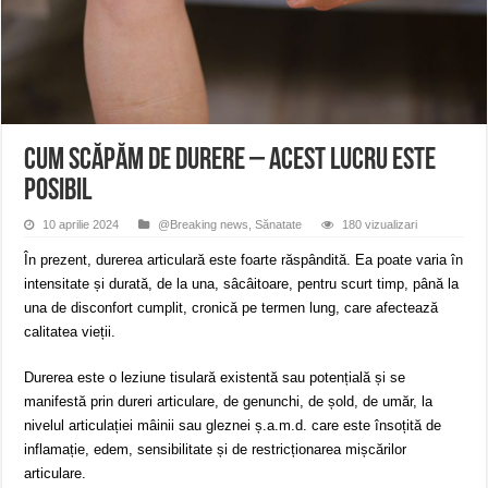
Miresme de lavandă, mentă și flori de vară și râsete de copii la Carașova VIDEO
ANUNȚ OPRIRE APĂ în Reșița – avarie – 04.08.2026 – str. Văliugului și Plasto
ANUNŢ OPRIRE APĂ în CARANSEBEȘ – 04.08.2026 – avarie – Calea Severinu
Cum scăpăm de durere – Acest lucru este
posibil
10 aprilie 2024
@Breaking news
,
Sănatate
180 vizualizari
În prezent, durerea articulară este foarte răspândită. Ea poate varia în
intensitate și durată, de la una, sâcâitoare, pentru scurt timp, până la
una de disconfort cumplit, cronică pe termen lung, care afectează
calitatea vieții.
Durerea este o leziune tisulară existentă sau potențială și se
manifestă prin dureri articulare, de genunchi, de șold, de umăr, la
nivelul articulației mâinii sau gleznei ș.a.m.d. care este însoțită de
inflamație, edem, sensibilitate și de restricționarea mișcărilor
articulare.