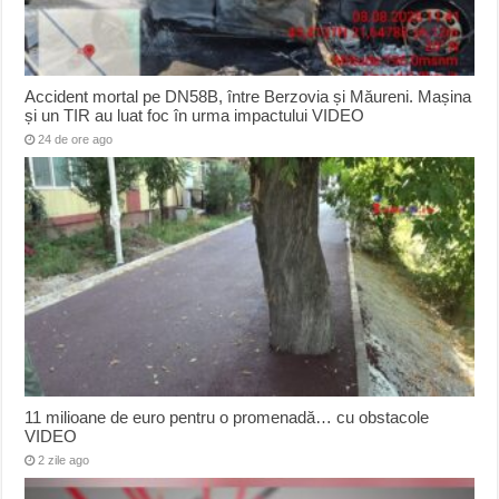
Accident mortal pe DN58B, între Berzovia și Măureni. Mașina
și un TIR au luat foc în urma impactului VIDEO
24 de ore ago
11 milioane de euro pentru o promenadă… cu obstacole
VIDEO
2 zile ago