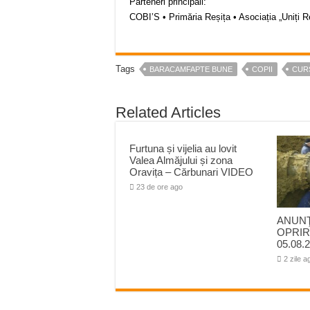
Parteneri principali:
COBI’S • Primăria Reșița • Asociația „Uniți 
Tags
BARACAMFAPTE BUNE
COPII
CUR
Related Articles
Furtuna și vijelia au lovit
Valea Almăjului și zona
Oravița – Cărbunari VIDEO
23 de ore ago
ANUNŢ
OPRIR
05.08.2
2 zile a