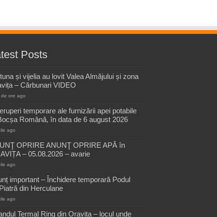
test Posts
tuna și vijelia au lovit Valea Almăjului și zona
vița – Cărbunari VIDEO
 de ore ago
reruperi temporare ale furnizării apei potabile
Bocșa Română, în data de 6 august 2026
zile ago
UNŢ OPRIRE ANUNŢ OPRIRE APĂ în
VIȚA – 05.08.2026 – avarie
zile ago
nț important – Închidere temporară Podul
Piatră din Herculane
zile ago
andul Termal Ring din Oravița – locul unde