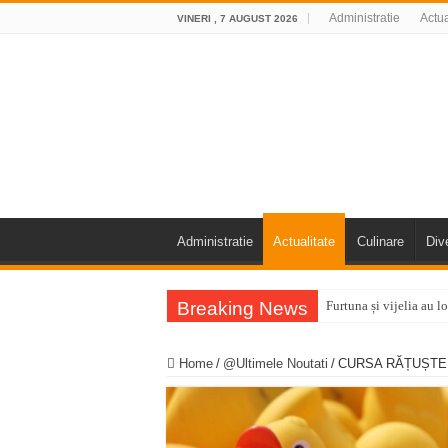
Administratie
Actua
VINERI , 7 AUGUST 2026
Administratie
Actualitate
Culinare
Div
Breaking News
Furtuna și vijelia au 
Întreruperi temporare 
Home
/
@Ultimele Noutati
/
CURSA RĂȚUȘTELOR 2
ANUNŢ OPRIRE ANUNŢ
Anunț important – Înc
Ștrandul Termal Ring 