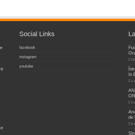
Social Links
La
de
Fur
facebook
Ora
instagram
23
youtube
nt
Înt
în 
2 
AN
ORA
2 
Anu
de 
3 
me
Ștr