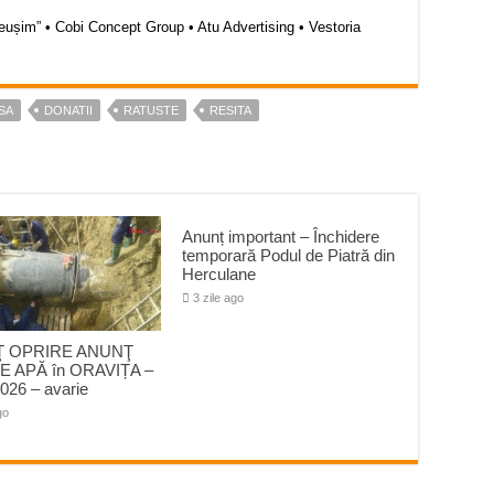
Reușim” • Cobi Concept Group • Atu Advertising • Vestoria
SA
DONATII
RATUSTE
RESITA
Anunț important – Închidere
temporară Podul de Piatră din
Herculane
3 zile ago
 OPRIRE ANUNŢ
E APĂ în ORAVIȚA –
026 – avarie
go