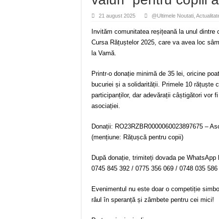
21 august 2025
@Ultimele Noutati
,
Actualitat
Invităm comunitatea reșițeană la unul dintre c
Cursa Rățuștelor 2025, care va avea loc sâmb
la Vamă.
Printr-o donație minimă de 35 lei, oricine poat
bucuriei și a solidarității. Primele 10 rățuște 
participanților, dar adevărații câștigători vor fi 
asociației.
Donații: RO23RZBR0000060023897675 – Asoc
(mențiune: Rățușcă pentru copii)
După donație, trimiteți dovada pe WhatsApp 
0745 845 392 / 0775 356 069 / 0748 035 586
Evenimentul nu este doar o competiție simboli
râul în speranță și zâmbete pentru cei mici!