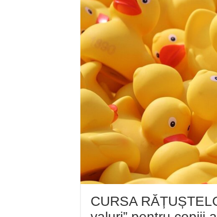
Miresme de lavandă, me
ANUNȚ OPRIRE APĂ în R
ANUNŢ OPRIRE APĂ în
ANUNŢ OPRIRE APĂ 
ANUNȚ OPRIRE APĂ în 
CURSA RĂȚUȘTELOR 
valuri” pentru copiii a