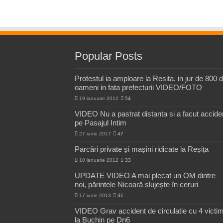
Popular Posts
Protestul ia amploare la Resita, in jur de 800 
oameni in fata prefecturii VIDEO/FOTO
19 ianuarie 2012
54
VIDEO Nu a pastrat distanta si a facut accide
pe Pasajul Intim
27 iunie 2017
47
Parcări private și mașini ridicate la Reșița
10 ianuarie 2012
33
UPDATE VIDEO A mai plecat un OM dintre
noi, părintele Nicoară slujește în ceruri
17 iunie 2013
31
VIDEO Grav accident de circulatie cu 4 victi
la Buchin pe Dn6