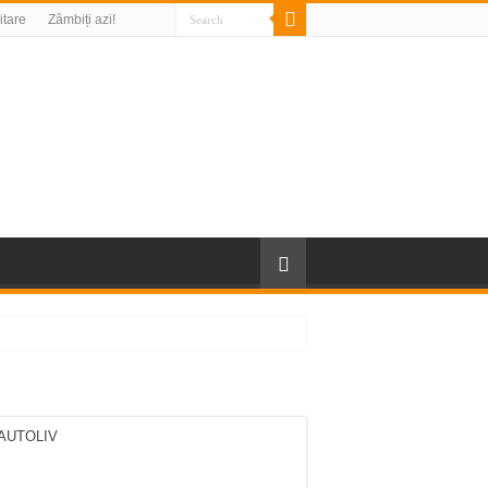
litare
Zâmbiți azi!