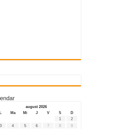
lendar
august 2026
L
Ma
Mi
J
V
S
D
1
2
3
4
5
6
7
8
9