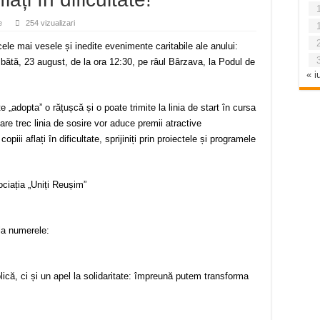
e
254 vizualizari
ele mai vesele și inedite evenimente caritabile ale anului:
ătă, 23 august, de la ora 12:30, pe râul Bârzava, la Podul de
« iu
e „adopta” o rățușcă și o poate trimite la linia de start în cursa
care trec linia de sosire vor aduce premii atractive
copiii aflați în dificultate, sprijiniți prin proiectele și programele
iația „Uniți Reușim”
la numerele:
că, ci și un apel la solidaritate: împreună putem transforma