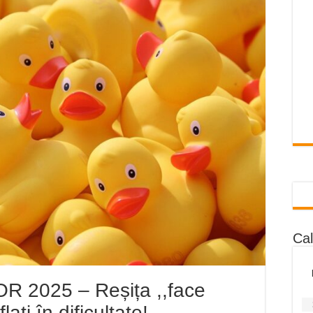
ntă și flori de vară și râsete de copii la Carașova VIDEO
eșița – avarie – 04.08.2026 – str. Văliugului și Plastomet
 CARANSEBEȘ – 04.08.2026 – avarie – Calea Severinului
în CARANSEBEȘ avarie
Reșița, cartier Țerova – avarie – 04.08.2026
Ca
2025 – Reșița ,,face
flați în dificultate!