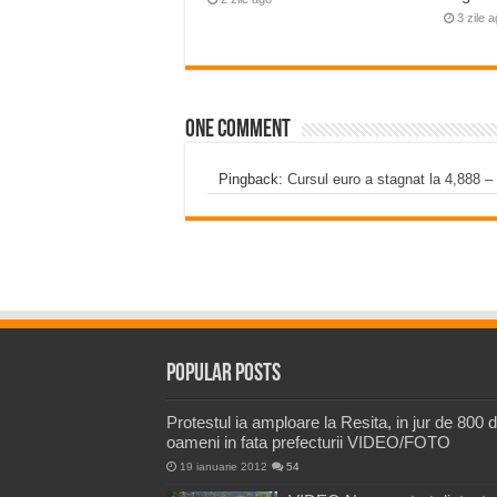
3 zile 
One comment
Pingback:
Cursul euro a stagnat la 4,88
Popular Posts
Protestul ia amploare la Resita, in jur de 800 
oameni in fata prefecturii VIDEO/FOTO
19 ianuarie 2012
54