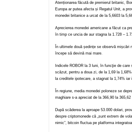
Atenționarea făcută de premierul britanic, B
Europa ar putea afecta și Regatul Unit, a provo
monedei britanice a urcat de la 5,6603 la 5,66
Aprecierea monedei americane a făcut ca preț
în timp ce uncia de aur stagna la 1.728 – 1.73
În ultimele două ședințe se observă mișcări 
începe să devină mai mare.
Indicele ROBOR la 3 luni, în funcţie de care s
scăzut, pentru a doua zi, de la 1,69 la 1,68%. 
la creditele ipotecare, a stagnat la 1,74% ia
În regiune, media monedei poloneze se deprec
maghiare s-a apreciat de la 366,90 la 365,62 f
După scăderea la aproape 53.000 dolari, provo
despre criptomonede că „sunt extrem de volat
nimic”, bitcoin fluctua pe platforma integrato