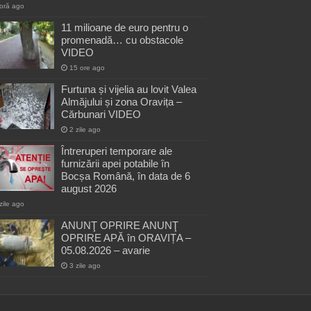
oră ago
11 milioane de euro pentru o
promenadă… cu obstacole
VIDEO
15 ore ago
Furtuna și vijelia au lovit Valea
Almăjului și zona Oravița –
Cărbunari VIDEO
2 zile ago
Întreruperi temporare ale
furnizării apei potabile în
Bocșa Română, în data de 6
august 2026
zile ago
ANUNŢ OPRIRE ANUNŢ
OPRIRE APĂ în ORAVIȚA –
05.08.2026 – avarie
3 zile ago