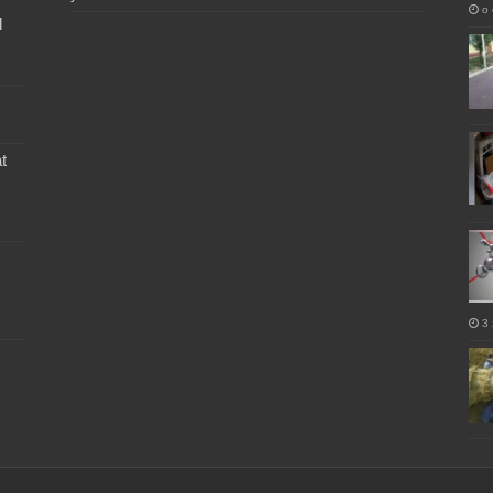
o 
l
t
3 