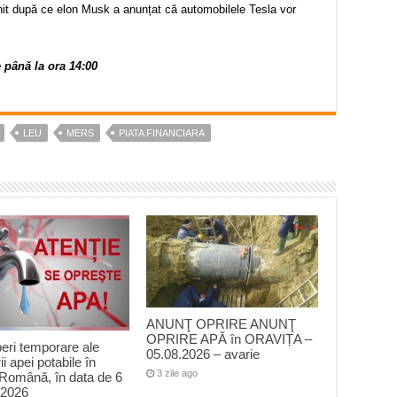
nit după ce elon Musk a anunțat că automobilele Tesla vor
e până la ora 14:00
LEU
MERS
PIATA FINANCIARA
ANUNŢ OPRIRE ANUNŢ
OPRIRE APĂ în ORAVIȚA –
peri temporare ale
05.08.2026 – avarie
ii apei potabile în
3 zile ago
Română, în data de 6
 2026