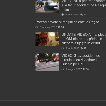
VIDEO Nu a pastrat distanta
si a facut accident pe Pasaju
Intim
27 iunie 2017
47
Parcări private și mașini ridicate la Reșița
10 ianuarie 2012
33
UPDATE VIDEO A mai pleca
un OM dintre noi, părintele
Nicoară slujește în ceruri
17 iunie 2013
31
VIDEO Grav accident de
circulatie cu 4 victime la
Buchin pe Dn6
14 august 2017
30