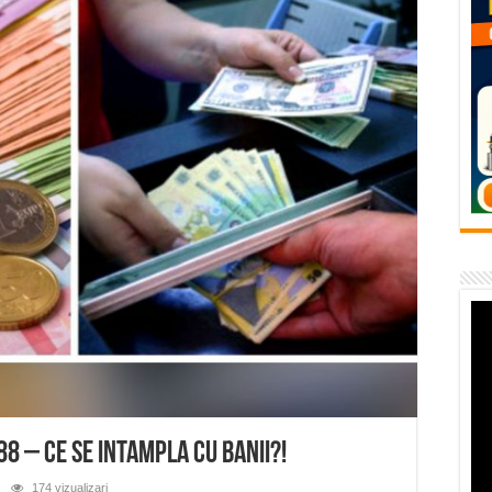
temporară Podul de Piatră din Herculane
vița – locul unde natura a ascuns un izvor de sănătate VIDEO
flori de vară și râsete de copii la Carașova VIDEO
– avarie – 04.08.2026 – str. Văliugului și Plastomet
SEBEȘ – 04.08.2026 – avarie – Calea Severinului
8 – Ce se intampla cu banii?!
174 vizualizari