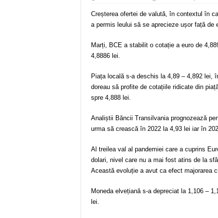
Creșterea ofertei de valută, în contextul în ca
a permis leului să se aprecieze ușor față de 
Marți, BCE a stabilit o cotație a euro de 4,88
4,8886 lei.
Piața locală s-a deschis la 4,89 – 4,892 lei,
doreau să profite de cotațiile ridicate din pia
spre 4,888 lei.
Analiștii Băncii Transilvania prognozează pen
urma să crească în 2022 la 4,93 lei iar în 2023
Al treilea val al pandemiei care a cuprins Eu
dolari, nivel care nu a mai fost atins de la sfâ
Această evoluție a avut ca efect majorarea c
Moneda elvețiană s-a depreciat la 1,106 – 1,1
lei.