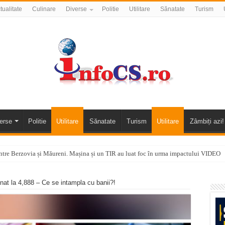
tualitate
Culinare
Diverse
Politie
Utilitare
Sănatate
Turism
erse
Politie
Utilitare
Sănatate
Turism
Utilitare
Zâmbiți azi!
tre Berzovia și Măureni. Mașina și un TIR au luat foc în urma impactului VIDEO
 o promenadă… cu obstacole VIDEO
nat la 4,888 – Ce se intampla cu banii?!
alea Almăjului și zona Oravița – Cărbunari VIDEO
nizării apei potabile în Bocșa Română, în data de 6 august 2026
E APĂ în ORAVIȚA – 05.08.2026 – avarie