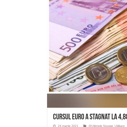
Anunț important – Închidere 
Ștrandul Termal Ring din Ora
Miresme de lavandă, mentă și 
ANUNȚ OPRIRE APĂ în Reșița 
ANUNŢ OPRIRE APĂ în CARAN
Cursul euro a stagnat la 4,88
24 martie 2021
@Ultimele Noutati
,
Utilitare