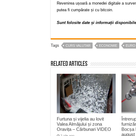
Revenirea ușoară a monedei digitale a surve
putea fi cumpărate și cu bitcoin.
Sunt folosite date și informații disponibil
Tags
CURS VALUTAR
ECONOMIE
EURO
Related Articles
Furtuna și vijelia au lovit
Întreru
Valea Almăjului și zona
furnizăr
Oravița – Cărbunari VIDEO
Bocșa 
august
2 zile ago