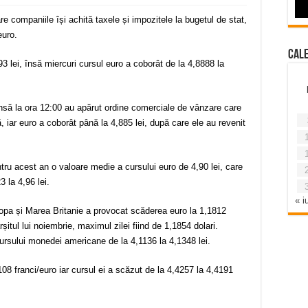
re companiile își achită taxele și impozitele la bugetul de stat,
euro.
Cal
93 lei, însă miercuri cursul euro a coborât de la 4,8888 la
 însă la ora 12:00 au apărut ordine comerciale de vânzare care
ță, iar euro a coborât până la 4,885 lei, după care ele au revenit
tru acest an o valoare medie a cursului euro de 4,90 lei, care
 la 4,96 lei.
« iu
ropa și Marea Britanie a provocat scăderea euro la 1,1812
rșitul lui noiembrie, maximul zilei fiind de 1,1854 dolari.
ursului monedei americane de la 4,1136 la 4,1348 lei.
08 franci/euro iar cursul ei a scăzut de la 4,4257 la 4,4191