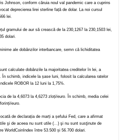
oris Johnson, conform căruia noul val pandemic care a cuprins
cat deprecierea lirei sterline față de dolar. La noi cursul
66 lei.
ul gramului de aur să crească de la 230,1267 la 230,1503 lei,
5 dolari.
minime ale dobânzilor interbancare, semn că lichiditatea
unt calculate dobânzile la majoritatea creditelor în lei, a
În schimb, indicele la șase luni, folosit la calcularea ratelor
r indicele ROBOR la 12 luni la 1,75%.
ia de la 4,6073 la 4,6273 zloți/euro. În schimb, media celei
orinți/euro.
cată de declarația de marți a șefului Fed, care a afirmat
ile şi de aceea nu sunt utile (…) şi nu sunt susţinute de
are WorldCoinIndex între 53.500 și 56.700 dolari.