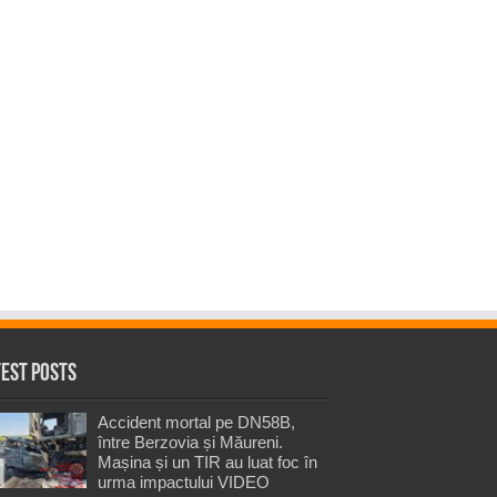
test Posts
Accident mortal pe DN58B,
între Berzovia și Măureni.
Mașina și un TIR au luat foc în
urma impactului VIDEO