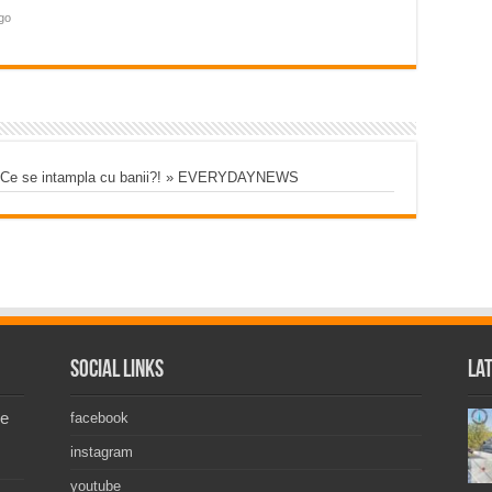
ago
8 – Ce se intampla cu banii?! » EVERYDAYNEWS
Social Links
La
de
facebook
instagram
youtube