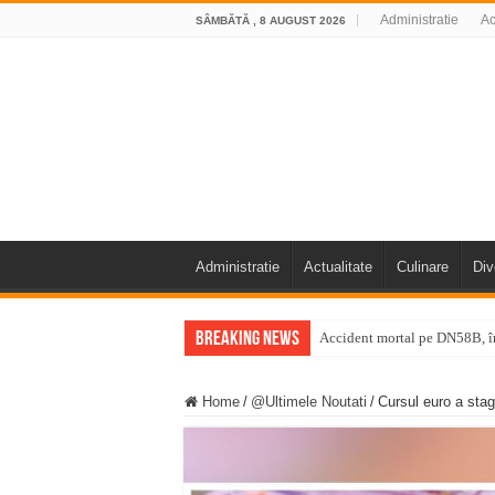
Administratie
Ac
SÂMBĂTĂ , 8 AUGUST 2026
Administratie
Actualitate
Culinare
Div
Breaking News
Accident mortal pe DN58B, în
11 milioane de euro pentru
Home
/
@Ultimele Noutati
/
Cursul euro a stag
Furtuna și vijelia au lovit V
Întreruperi temporare ale fur
ANUNŢ OPRIRE ANUNŢ OPRIR