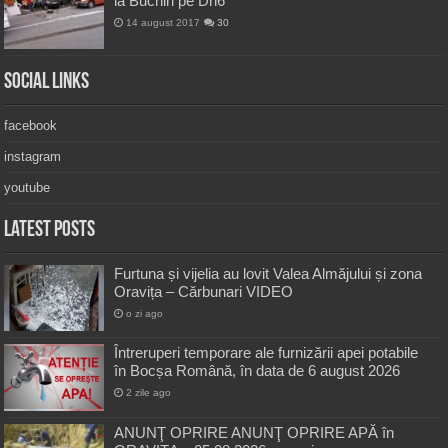
la Buchin pe Dn6
14 august 2017
30
Social Links
facebook
instagram
youtube
Latest Posts
Furtuna și vijelia au lovit Valea Almăjului și zona
Oravița – Cărbunari VIDEO
o zi ago
Întreruperi temporare ale furnizării apei potabile
în Bocșa Română, în data de 6 august 2026
2 zile ago
ANUNŢ OPRIRE ANUNŢ OPRIRE APĂ în