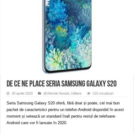
ANUNŢ OPRIRE APĂ în CARANSEBEȘ – 04.08.2026 – avarie – Calea Severinu
ANUNŢ OPRIRE APĂ în CARANSEBEȘ avarie
ANUNȚ OPRIRE APĂ în Reșița, cartier Țerova – avarie – 04.08.2026
De ce ne place seria Samsung Galaxy S20
28 aprilie 2020
@Ultimele Noutati
,
Utilitare
216 vizualizari
Seria Samsung Galaxy S20 oferă, fără doar și poate, cel mai bun
pachet de caracteristici pentru un telefon Android disponibil în acest
moment și setează un standard înalt pentru restul de telefoane
Android care vor fi lansate în 2020.