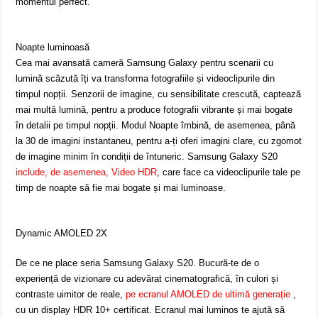
momentul perfect.
Noapte luminoasă
Cea mai avansată cameră Samsung Galaxy pentru scenarii cu
lumină scăzută îți va transforma fotografiile și videoclipurile din
timpul nopții. Senzorii de imagine, cu sensibilitate crescută, captează
mai multă lumină, pentru a produce fotografii vibrante și mai bogate
în detalii pe timpul nopții. Modul Noapte îmbină, de asemenea, până
la 30 de imagini instantaneu, pentru a-ți oferi imagini clare, cu zgomot
de imagine minim în condiții de întuneric. Samsung Galaxy S20
include, de asemenea, Video HDR
, care face ca videoclipurile tale pe
timp de noapte să fie mai bogate și mai luminoase.
Dynamic AMOLED 2X
De ce ne place seria Samsung Galaxy S20. Bucură-te de o
experiență de vizionare cu adevărat cinematografică, în culori și
contraste uimitor de reale,
pe ecranul AMOLED de ultimă generație
,
cu un display HDR 10+ certificat. Ecranul mai luminos te ajută să