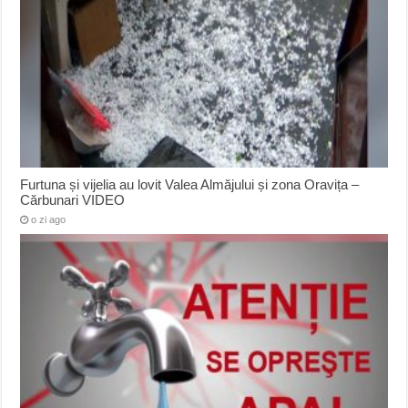
Furtuna și vijelia au lovit Valea Almăjului și zona Oravița –
Cărbunari VIDEO
o zi ago