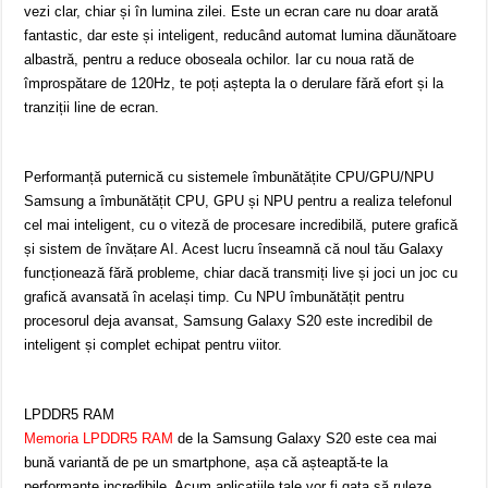
vezi clar, chiar și în lumina zilei. Este un ecran care nu doar arată
fantastic, dar este și inteligent, reducând automat lumina dăunătoare
albastră, pentru a reduce oboseala ochilor. Iar cu noua rată de
împrospătare de 120Hz, te poți aștepta la o derulare fără efort și la
tranziții line de ecran.
Performanță puternică cu sistemele îmbunătățite CPU/GPU/NPU
Samsung a îmbunătățit CPU, GPU și NPU pentru a realiza telefonul
cel mai inteligent, cu o viteză de procesare incredibilă, putere grafică
și sistem de învățare AI. Acest lucru înseamnă că noul tău Galaxy
funcționează fără probleme, chiar dacă transmiți live și joci un joc cu
grafică avansată în același timp. Cu NPU îmbunătățit pentru
procesorul deja avansat, Samsung Galaxy S20 este incredibil de
inteligent și complet echipat pentru viitor.
LPDDR5 RAM
Memoria LPDDR5 RAM
de la Samsung Galaxy S20 este cea mai
bună variantă de pe un smartphone, așa că așteaptă-te la
performanțe incredibile. Acum aplicațiile tale vor fi gata să ruleze