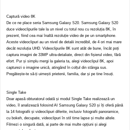
Captură video 8K
De ce ne place seria Samsung Galaxy S20. Samsung Galaxy S20
duce videoclipurile tale la un nivel cu totul nou cu rezoluția 8K, în
prezent, fiind cea mai înaltă rezoluție video de pe un smartphone.
Aceste videoclipuri au un nivel de detalii incredibil, de 4 ori mai mare
decât rezoluția UHD. Videoclipurile 8K sunt atât de bune, încât poți
captura imagini de 33MP ultra-detaliate, direct din fișierul video, fără
efort. Pur și simplu mergi la galeria ta, alegi videoclipul 8K, apoi
capturezi o imagine unică, atingând în colțul din stânga sus.
Pregătește-te să-ți uimești prietenii, familia, dar și pe tine însuți.
Single Take
Doar apasă obturatorul odată și modul Single Take realizează un
video, îl analizează folosind AI Samsung Galaxy S20 și îți oferă până
la 14 fotografii și videoclipuri diferite, inclusiv fotografii panoramice,
cu bokeh, decupate, videoclipuri în stil time lapse și multe altele.
Filmezi o singură dată, ai parte de mai multe opțiuni și alegi