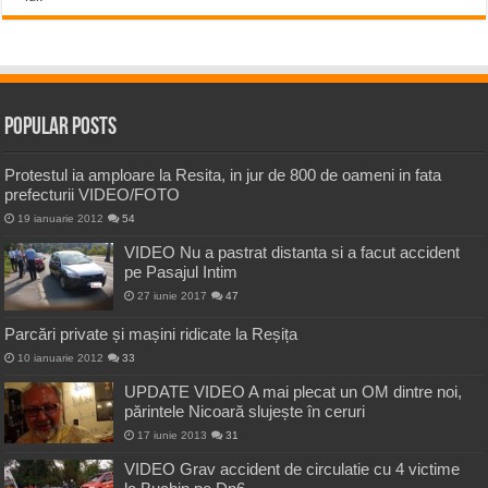
Popular Posts
Protestul ia amploare la Resita, in jur de 800 de oameni in fata
prefecturii VIDEO/FOTO
19 ianuarie 2012
54
VIDEO Nu a pastrat distanta si a facut accident
pe Pasajul Intim
27 iunie 2017
47
Parcări private și mașini ridicate la Reșița
10 ianuarie 2012
33
UPDATE VIDEO A mai plecat un OM dintre noi,
părintele Nicoară slujește în ceruri
17 iunie 2013
31
VIDEO Grav accident de circulatie cu 4 victime