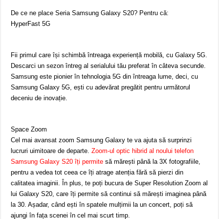
De ce ne place Seria Samsung Galaxy S20? Pentru că:
HyperFast 5G
Fii primul care își schimbă întreaga experiență mobilă, cu Galaxy 5G.
Descarci un sezon întreg al serialului tău preferat în câteva secunde.
Samsung este pionier în tehnologia 5G din întreaga lume, deci, cu
Samsung Galaxy 5G, ești cu adevărat pregătit pentru următorul
deceniu de inovație.
Space Zoom
Cel mai avansat zoom Samsung Galaxy te va ajuta să surprinzi
lucruri uimitoare de departe.
Zoom-ul optic hibrid al noului telefon
Samsung Galaxy S20 îți permite
să mărești până la 3X fotografiile,
pentru a vedea tot ceea ce îți atrage atenția fără să pierzi din
calitatea imaginii. În plus, te poți bucura de Super Resolution Zoom al
lui Galaxy S20, care îți permite să continui să mărești imaginea până
la 30. Așadar, când ești în spatele mulțimii la un concert, poți să
ajungi în fața scenei în cel mai scurt timp.