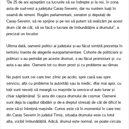
”De 25 de ani așteptăm ca lucrurile să se îndrepte și la noi, în zona
asta de sud-vest a județului Caraș-Severin, dar nu suntem luați în
seamă de nimeni. Rugăm parlamentarii, senatori și deputați de
Caraș-Severin, să ne sprijine și pe noi să putem să realizăm pe acest
drum cât de cât, să se facă o lucrare de îmbunătățire a drumului”, a
precizat un locuitor.
Ultima dată, oamenii politici ai județului și-au făcut simțită prezența în
teritoriu înainte de alegerile europarlamentare. Cohorte de politicieni și
politruci s-au perindat pe aceste drumuri, s-au făcut promisiuni și..cu
asta s-au ales. Oamenii tot cu drum prost și cu probleme au rămas.
Nu puțini sunt cei care trec zilnic pe acolo; spre casă sau spre
serviciu, alții cu probleme la autorități sau la medic, dfar mai apoi, cu
toții sunt nevoiți să meargă cu mașinile la service-ul auto lunar și
chiar săptămânal. Și asta din cauza drumului de coșmar. Oamenii
sunt deja la capătul răbdării și de-a dreptul stresați de cât de dificil le
este să-și întrețină mașinile. Curios este că în momentul în care trec
din Caraș Severin în județul Timiș, situația drumului este cu totul
alta, vizibil îmbunătățită. Adică, drumul este normal, se poate circula.