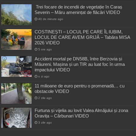
Trei focare de incendii de vegetație în Caraș
Severin – Măru amenințat de flăcări VIDEO
40 de minute ago
COSTINEȘTI – LOCUL PE CARE ÎL IUBIM,
LOCUL DE CARE AVEM GRIJĂ – Tabăra MISA
2026 VIDEO
5 ore ago
Accident mortal pe DN58B, între Berzovia și
Măureni. Mașina și un TIR au luat foc în urma
impactului VIDEO
o zi ago
11 milioane de euro pentru o promenadă… cu
obstacole VIDEO
2 zile ago
Furtuna și vijelia au lovit Valea Almăjului și zona
Oravița – Cărbunari VIDEO
3 zile ago