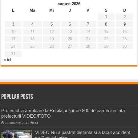
august 2026
L
Ma
Mi
J
V
S
D
1
2
3
4
5
6
7
8
9
10
11
12
13
14
15
16
17
18
19
20
21
22
23
24
25
26
27
28
29
30
31
« iul.
Popular Posts
Protestul ia amploare la Resita, in jur de 800 de oameni in fata
prefecturii VIDEO/FOTO
19 ianuarie 2012
54
VIDEO Nu a pastrat distanta si a facut accident
pe Pasajul Intim