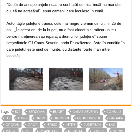
”De 25 de ani speranțele noastre sunt atât de mici încât nu mai știm
cui să ne adresăm!”, spun oamenii care locuiesc în zonă.
Autoritățile județene trăiesc cele mai negre vremuri din ultimii 25 de
ani. ,,În acest an, de la buget, nu a fost alocat nici măcar un leu
pentru întreținerea sau reparația drumurilor județene” spune
președintele CJ Caraș Severin, sorin Frunzăverde. Asta în condiția în
care județul este unul de munte, cu distanțe foarte mari între
localități.
Tags
572
BERZOVIA
BUGET
CARAS SEVERIN
CONSILU
DJ
DJ572
DRUM
DRUMURI
FRUNZAVERDE
GROAPA
GROPAN
GROPI
IERSIG
ÎNTRE
JUDETEAN
LAC
MASINI
PUT
REABILITARE
REPARATII
SOFERI
SORIN