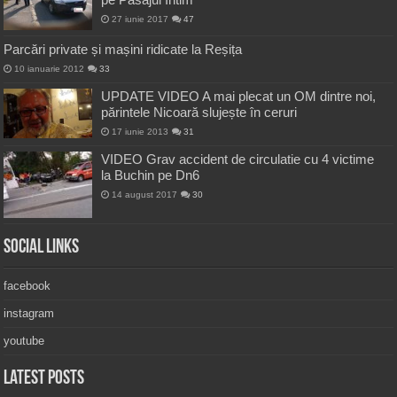
27 iunie 2017
47
Parcări private și mașini ridicate la Reșița
10 ianuarie 2012
33
UPDATE VIDEO A mai plecat un OM dintre noi,
părintele Nicoară slujește în ceruri
17 iunie 2013
31
VIDEO Grav accident de circulatie cu 4 victime
la Buchin pe Dn6
14 august 2017
30
Social Links
facebook
instagram
youtube
Latest Posts