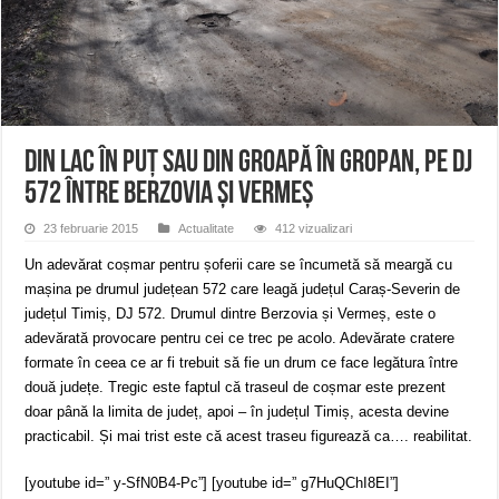
Anunț important – Închidere temporară Podul de Piatră din Herculane
Ștrandul Termal Ring din Oravița – locul unde natura a ascuns un izvor de sănă
Miresme de lavandă, mentă și flori de vară și râsete de copii la Carașova VIDEO
Din lac în puț sau din groapă în gropan, pe DJ
572 între Berzovia și Vermeș
23 februarie 2015
Actualitate
412 vizualizari
Un adevărat coșmar pentru șoferii care se încumetă să meargă cu
mașina pe drumul județean 572 care leagă județul Caraș-Severin de
județul Timiș, DJ 572. Drumul dintre Berzovia și Vermeș, este o
adevărată provocare pentru cei ce trec pe acolo. Adevărate cratere
formate în ceea ce ar fi trebuit să fie un drum ce face legătura între
două județe. Tregic este faptul că traseul de coșmar este prezent
doar până la limita de județ, apoi – în județul Timiș, acesta devine
practicabil. Și mai trist este că acest traseu figurează ca…. reabilitat.
[youtube id=” y-SfN0B4-Pc”] [youtube id=” g7HuQChI8EI”]