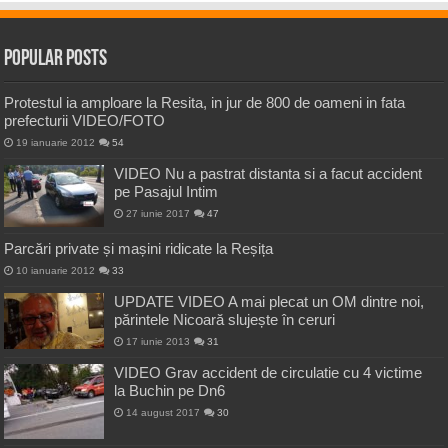
Popular Posts
Protestul ia amploare la Resita, in jur de 800 de oameni in fata
prefecturii VIDEO/FOTO
19 ianuarie 2012
54
VIDEO Nu a pastrat distanta si a facut accident
pe Pasajul Intim
27 iunie 2017
47
Parcări private și mașini ridicate la Reșița
10 ianuarie 2012
33
UPDATE VIDEO A mai plecat un OM dintre noi,
părintele Nicoară slujește în ceruri
17 iunie 2013
31
VIDEO Grav accident de circulatie cu 4 victime
la Buchin pe Dn6
14 august 2017
30