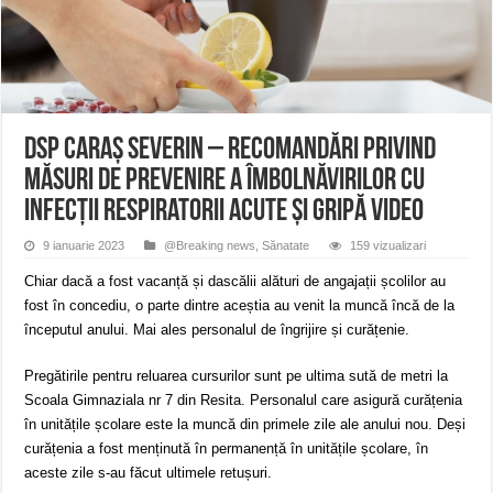
Miresme de lavandă, mentă și flori de vară și râsete de copii la Carașova VIDEO
ANUNȚ OPRIRE APĂ în Reșița – avarie – 04.08.2026 – str. Văliugului și Plasto
ANUNŢ OPRIRE APĂ în CARANSEBEȘ – 04.08.2026 – avarie – Calea Severinu
DSP Caraș Severin – recomandări privind
măsuri de prevenire a îmbolnăvirilor cu
infecții respiratorii acute și gripă VIDEO
9 ianuarie 2023
@Breaking news
,
Sănatate
159 vizualizari
Chiar dacă a fost vacanță și dascălii alături de angajații școlilor au
fost în concediu, o parte dintre aceștia au venit la muncă încă de la
începutul anului. Mai ales personalul de îngrijire și curățenie.
Pregătirile pentru reluarea cursurilor sunt pe ultima sută de metri la
Scoala Gimnaziala nr 7 din Resita. Personalul care asigură curățenia
în unitățile școlare este la muncă din primele zile ale anului nou. Deși
curățenia a fost menținută în permanență în unitățile școlare, în
aceste zile s-au făcut ultimele retușuri.