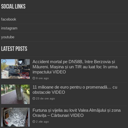
Social Links
facebook
instagram
youtube
Latest Posts
Accident mortal pe DN58B, între Berzovia și
Măureni. Mașina și un TIR au luat foc în urma
impactului VIDEO
9 ore ago
11 milioane de euro pentru o promenadă… cu
obstacole VIDEO
23 de ore ago
Furtuna și vijelia au lovit Valea Almăjului și zona
Oravița – Cărbunari VIDEO
2 zile ago