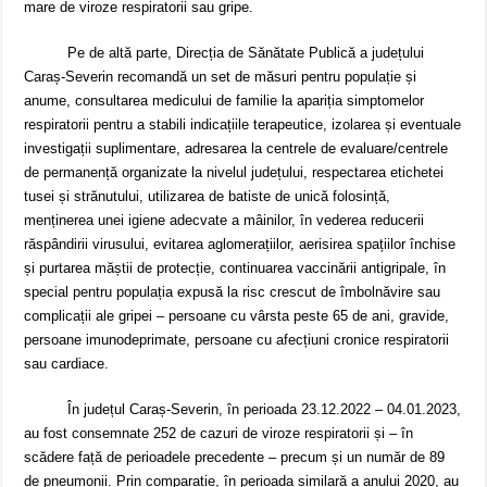
mare de viroze respiratorii sau gripe.
Pe de altă parte, Direcția de Sănătate Publică a județului
Caraș-Severin recomandă un set de măsuri pentru populație și
anume, consultarea medicului de familie la apariția simptomelor
respiratorii pentru a stabili indicațiile terapeutice, izolarea și eventuale
investigații suplimentare, adresarea la centrele de evaluare/centrele
de permanență organizate la nivelul județului, respectarea etichetei
tusei și strănutului, utilizarea de batiste de unică folosință,
menținerea unei igiene adecvate a mâinilor, în vederea reducerii
răspândirii virusului, evitarea aglomerațiilor, aerisirea spațiilor închise
și purtarea măștii de protecție, continuarea vaccinării antigripale, în
special pentru populația expusă la risc crescut de îmbolnăvire sau
complicații ale gripei – persoane cu vârsta peste 65 de ani, gravide,
persoane imunodeprimate, persoane cu afecțiuni cronice respiratorii
sau cardiace.
În județul Caraș-Severin, în perioada 23.12.2022 – 04.01.2023,
au fost consemnate 252 de cazuri de viroze respiratorii și – în
scădere față de perioadele precedente – precum și un număr de 89
de pneumonii. Prin comparație, în perioada similară a anului 2020, au