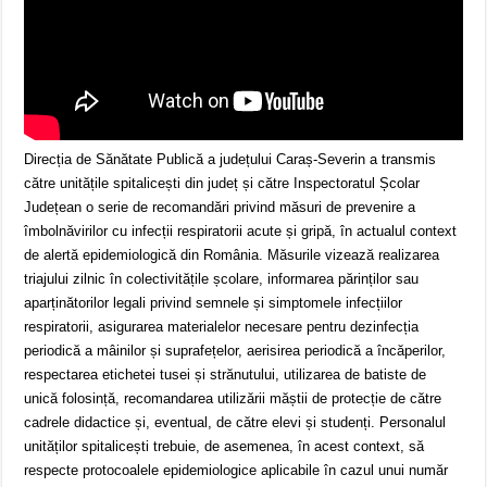
Direcția de Sănătate Publică a județului Caraș-Severin a transmis
către unitățile spitalicești din județ și către Inspectoratul Școlar
Județean o serie de recomandări privind măsuri de prevenire a
îmbolnăvirilor cu infecții respiratorii acute și gripă, în actualul context
de alertă epidemiologică din România. Măsurile vizează realizarea
triajului zilnic în colectivitățile școlare, informarea părinților sau
aparținătorilor legali privind semnele și simptomele infecțiilor
respiratorii, asigurarea materialelor necesare pentru dezinfecția
periodică a mâinilor și suprafețelor, aerisirea periodică a încăperilor,
respectarea etichetei tusei și strănutului, utilizarea de batiste de
unică folosință, recomandarea utilizării măștii de protecție de către
cadrele didactice și, eventual, de către elevi și studenți. Personalul
unităților spitalicești trebuie, de asemenea, în acest context, să
respecte protocoalele epidemiologice aplicabile în cazul unui număr