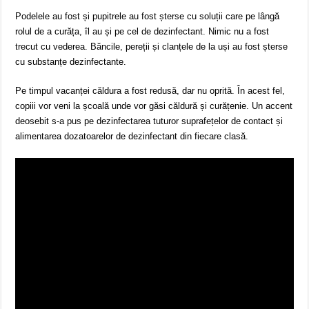
Podelele au fost și pupitrele au fost șterse cu soluții care pe lângă
rolul de a curăța, îl au și pe cel de dezinfectant. Nimic nu a fost
trecut cu vederea. Băncile, pereții și clanțele de la uși au fost șterse
cu substanțe dezinfectante.
Pe timpul vacanței căldura a fost redusă, dar nu oprită. În acest fel,
copiii vor veni la școală unde vor găsi căldură și curățenie. Un accent
deosebit s-a pus pe dezinfectarea tuturor suprafețelor de contact și
alimentarea dozatoarelor de dezinfectant din fiecare clasă.