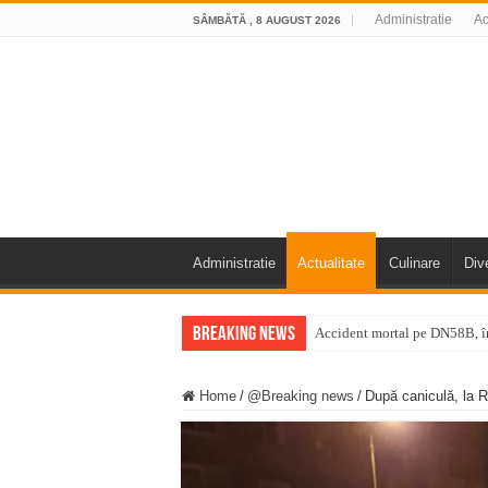
Administratie
Ac
SÂMBĂTĂ , 8 AUGUST 2026
Administratie
Actualitate
Culinare
Div
Breaking News
Accident mortal pe DN58B, în
11 milioane de euro pentru
Home
/
@Breaking news
/
După caniculă, la 
Furtuna și vijelia au lovit V
Întreruperi temporare ale fur
ANUNŢ OPRIRE ANUNŢ OPRIR