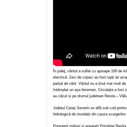
În judeţ, vântul a suflat cu aproape 100 de ki
electrică. Zeci de copaci au fost rupți iar ac
parțial de vânt. Vântul nu a ținut mai mult d
întâmplat un așa fenomen. Circulația a fost 
au căzut și pe drumul judetean Resita – Văli
Județul Caraș Severin se află sub cod portoc
hidrologică de inundații din cauza scurgerilor
Pompierii militari și angajații Primăriei Reșiț