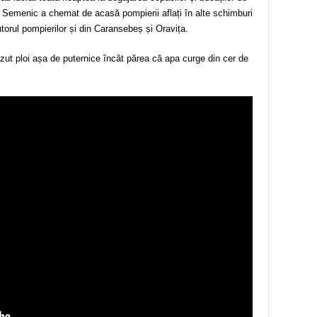
U Semenic a chemat de acasă pompierii aflați în alte schimburi
jutorul pompierilor și din Caransebeș și Oravița.
t ploi așa de puternice încât părea că apa curge din cer de