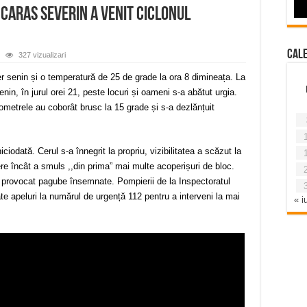
n Caras Severin a venit ciclonul
Cal
327 vizualizari
cer senin și o temperatură de 25 de grade la ora 8 dimineața. La
nin, în jurul orei 21, peste locuri și oameni s-a abătut urgia.
metrele au coborât brusc la 15 grade și s-a dezlănțuit
odată. Cerul s-a înnegrit la propriu, vizibilitatea a scăzut la
ere încât a smuls ,,din prima” mai multe acoperișuri de bloc.
 provocat pagube însemnate. Pompierii de la Inspectoratul
te apeluri la numărul de urgență 112 pentru a interveni la mai
« iu