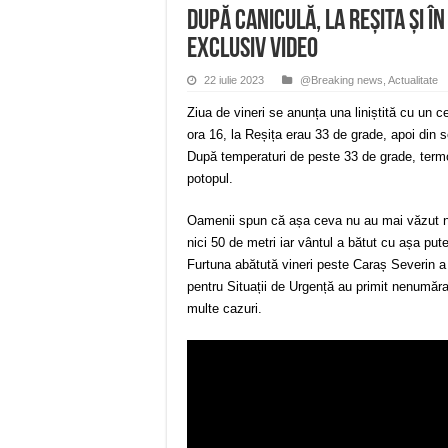
După caniculă, la Reşita şi î
EXCLUSIV VIDEO
22 iulie 2023
@Breaking news
,
Actualitate
Ziua de vineri se anunța una liniștită cu un 
ora 16, la Reșița erau 33 de grade, apoi din se
După temperaturi de peste 33 de grade, termo
potopul.
Oamenii spun că așa ceva nu au mai văzut nici
nici 50 de metri iar vântul a bătut cu așa put
Furtuna abătută vineri peste Caraș Severin a
pentru Situații de Urgență au primit nenumăra
multe cazuri.