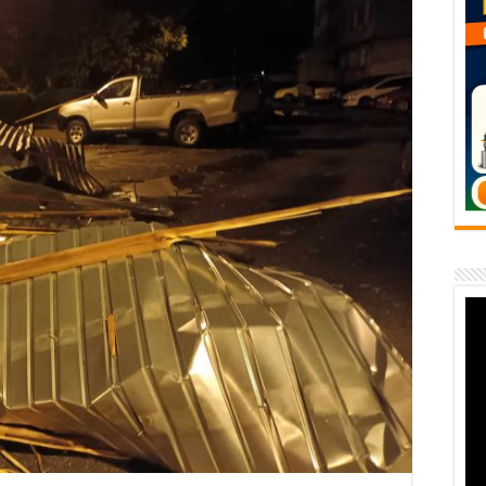
temporară Podul de Piatră din Herculane
vița – locul unde natura a ascuns un izvor de sănătate VIDEO
flori de vară și râsete de copii la Carașova VIDEO
– avarie – 04.08.2026 – str. Văliugului și Plastomet
SEBEȘ – 04.08.2026 – avarie – Calea Severinului