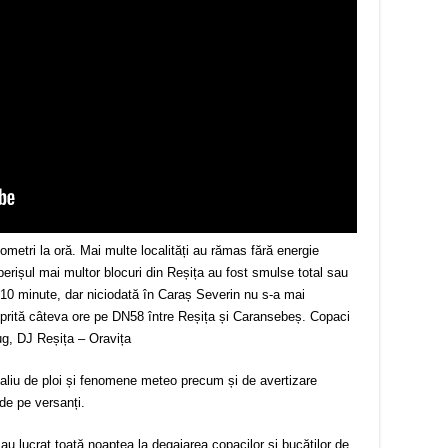
lometri la oră. Mai multe localități au rămas fără energie
operișul mai multor blocuri din Reșița au fost smulse total sau
e 10 minute, dar niciodată în Caraș Severin nu s-a mai
oprită câteva ore pe DN58 între Reșița și Caransebeș. Copaci
ug, DJ Reșița – Oravița
aliu de ploi și fenomene meteo precum și de avertizare
 de pe versanți.
a au lucrat toată noaptea la degajarea copacilor și bucăților de