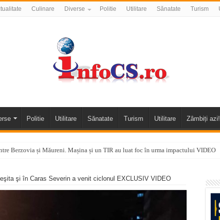
tualitate
Culinare
Diverse
Politie
Utilitare
Sănatate
Turism
erse
Politie
Utilitare
Sănatate
Turism
Utilitare
Zâmbiți azi!
tre Berzovia și Măureni. Mașina și un TIR au luat foc în urma impactului VIDEO
 o promenadă… cu obstacole VIDEO
Reşita şi în Caras Severin a venit ciclonul EXCLUSIV VIDEO
alea Almăjului și zona Oravița – Cărbunari VIDEO
nizării apei potabile în Bocșa Română, în data de 6 august 2026
E APĂ în ORAVIȚA – 05.08.2026 – avarie