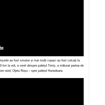
rișurile au fost smulse și mai mulți copaci au fost culcați la
 km la oră, a venit dinspre județul Timiș, a măturat partea de
 spre nord, Oţelu Roșu – spre județul Hunedoara.