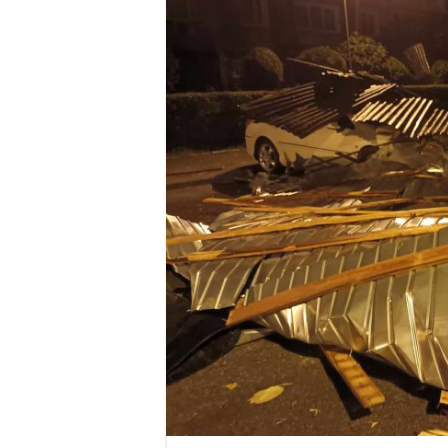
Anunț important – Închidere 
Ștrandul Termal Ring din Ora
Miresme de lavandă, mentă și 
ANUNȚ OPRIRE APĂ în Reșița 
ANUNŢ OPRIRE APĂ în CARAN