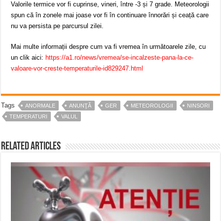
Valorile termice vor fi cuprinse, vineri, între -3 și 7 grade. Meteorologii
spun că în zonele mai joase vor fi în continuare înnorări și ceață care
nu va persista pe parcursul zilei.
Mai multe informații despre cum va fi vremea în următoarele zile, cu
un clik aici:
https://a1.ro/news/vremea/se-incalzeste-pana-la-ce-
valoare-vor-creste-temperaturile-id829247.html
Tags
ANORMALE
ANUNŢĂ
GER
METEOROLOGII
NINSORI
TEMPERATURI
VALUL
Related Articles