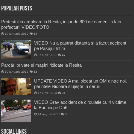
Popular Posts
Protestul ia amploare la Resita, in jur de 800 de oameni in fata
prefecturii VIDEO/FOTO
19 ianuarie 2012
54
VIDEO Nu a pastrat distanta si a facut accident
pe Pasajul Intim
27 iunie 2017
47
Parcări private și mașini ridicate la Reșița
10 ianuarie 2012
33
UPDATE VIDEO A mai plecat un OM dintre noi,
părintele Nicoară slujește în ceruri
17 iunie 2013
31
VIDEO Grav accident de circulatie cu 4 victime
la Buchin pe Dn6
14 august 2017
30
Social Links