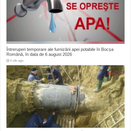
Întreruperi temporare ale furnizării apei potabile în Bocșa
Română, în data de 6 august 2026
4 zile ago