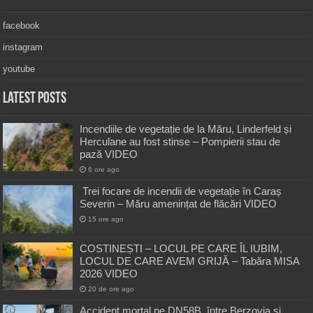
facebook
instagram
youtube
Latest Posts
Incendiile de vegetație de la Măru, Linderfeld și
Herculane au fost stinse – Pompierii stau de
pază VIDEO
6 ore ago
Trei focare de incendii de vegetație în Caraș
Severin – Măru amenințat de flăcări VIDEO
15 ore ago
COSTINEȘTI – LOCUL PE CARE ÎL IUBIM,
LOCUL DE CARE AVEM GRIJĂ – Tabăra MISA
2026 VIDEO
20 de ore ago
Accident mortal pe DN58B, între Berzovia și