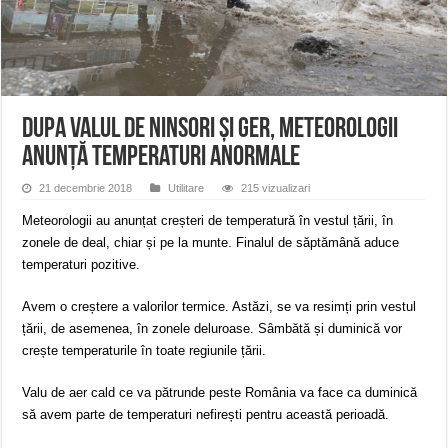
ANUNŢ OPRIRE ANUNŢ OPRIRE APĂ în ORAVIȚA – 05.08.2026 – avarie
Anunț important – Închidere temporară Podul de Piatră din Herculane
Ștrandul Termal Ring din Oravița – locul unde natura a ascuns un izvor de sănă
Dupa valul de ninsori și ger, meteorologii
anunță temperaturi ANORMALE
21 decembrie 2018
Utilitare
215 vizualizari
Meteorologii au anunțat creșteri de temperatură în vestul țării, în
zonele de deal, chiar și pe la munte. Finalul de săptămână aduce
temperaturi pozitive.
Avem o creștere a valorilor termice. Astăzi, se va resimți prin vestul
țării, de asemenea, în zonele deluroase. Sâmbătă și duminică vor
crește temperaturile în toate regiunile țării.
Valu de aer cald ce va pătrunde peste România va face ca duminică
să avem parte de temperaturi nefirești pentru această perioadă.