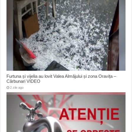
Furtuna și vijelia au lovit Valea Almăjului și zona Oravița –
Cărbunari VIDEO
2 zile ago