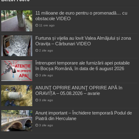
11 milioane de euro pentru o promenadă… cu
obstacole VIDEO
11 ore ago
Furtuna și vijelia au lovit Valea Almăjului și zona
Oravița – Cărbunari VIDEO
2 zile ago
Întreruperi temporare ale furnizării apei potabile
în Bocșa Română, în data de 6 august 2026
3 zile ago
ANUNŢ OPRIRE ANUNŢ OPRIRE APĂ în
ORAVIȚA – 05.08.2026 – avarie
3 zile ago
Anunț important – Închidere temporară Podul de
Piatră din Herculane
3 zile ago