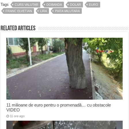
Tags
CURS VALUTAR
DOBANDA
DOLAR
EURO
FRANC ELVETIAN
LIRA
PIATA VALUTARA
Related Articles
11 milioane de euro pentru o promenadă… cu obstacole
VIDEO
11 ore ago