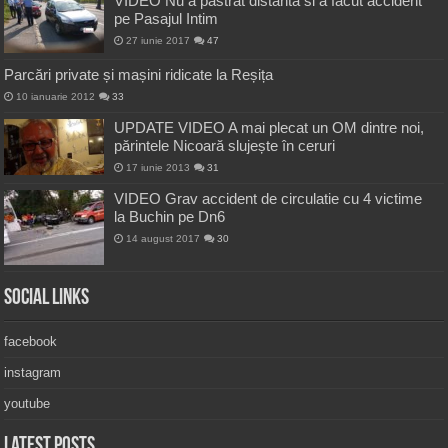
VIDEO Nu a pastrat distanta si a facut accident
pe Pasajul Intim
27 iunie 2017
47
Parcări private și mașini ridicate la Reșița
10 ianuarie 2012
33
UPDATE VIDEO A mai plecat un OM dintre noi,
părintele Nicoară slujește în ceruri
17 iunie 2013
31
VIDEO Grav accident de circulatie cu 4 victime
la Buchin pe Dn6
14 august 2017
30
Social Links
facebook
instagram
youtube
Latest Posts