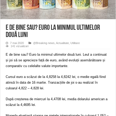
ANUNȚ OPRIRE APĂ în Reșița – avarie – 04.08.2026 – str. Văliugului și Plasto
ANUNŢ OPRIRE APĂ în CARANSEBEȘ – 04.08.2026 – avarie – Calea Severinu
ANUNŢ OPRIRE APĂ în CARANSEBEȘ avarie
E de bine sau? Euro la minimul ultimelor
două luni
7 mai 2020
@Breaking news
,
Actualitate
,
Utilitare
141 vizualizari
E de bine sau? Euro la minimul ultimelor două luni. Leul a continuat
și joi să se aprecieze față de euro, având evoluții asemănătoare și
comparativ cu celelalte valute importante.
Cursul euro a scăzut de la 4,8258 la 4,8242 lei, o medie egală fiind
atinsă în data de 16 martie. Tranzacțiile de joi s-au realizat în
culoarul 4,822 – 4,828 lei.
După creșterea de miercuri la 4,4708 lei, media dolarului american a
scăzut la 4,4695 lei.
Moneda elvețiană stagna pe piețele internaționale în culoarul 1,052 –