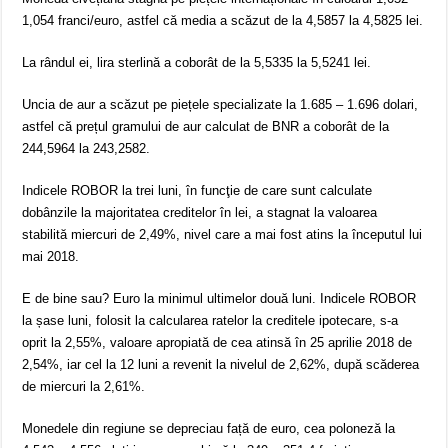
1,054 franci/euro, astfel că media a scăzut de la 4,5857 la 4,5825 lei.
La rândul ei, lira sterlină a coborât de la 5,5335 la 5,5241 lei.
Uncia de aur a scăzut pe piețele specializate la 1.685 – 1.696 dolari,
astfel că prețul gramului de aur calculat de BNR a coborât de la
244,5964 la 243,2582.
Indicele ROBOR la trei luni, în funcţie de care sunt calculate
dobânzile la majoritatea creditelor în lei, a stagnat la valoarea
stabilită miercuri de 2,49%, nivel care a mai fost atins la începutul lui
mai 2018.
E de bine sau? Euro la minimul ultimelor două luni. Indicele ROBOR
la șase luni, folosit la calcularea ratelor la creditele ipotecare, s-a
oprit la 2,55%, valoare apropiată de cea atinsă în 25 aprilie 2018 de
2,54%, iar cel la 12 luni a revenit la nivelul de 2,62%, după scăderea
de miercuri la 2,61%.
Monedele din regiune se depreciau față de euro, cea poloneză la