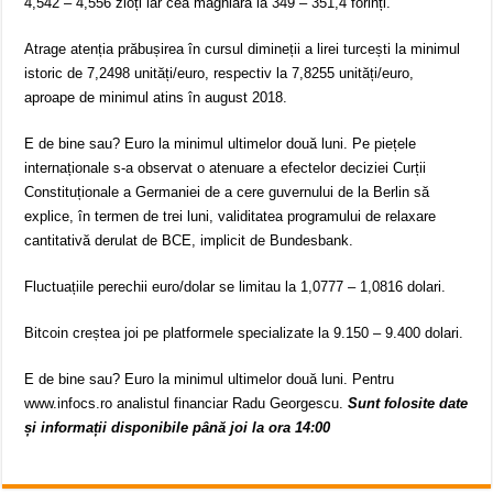
4,542 – 4,556 zloți iar cea maghiară la 349 – 351,4 forinți.
Atrage atenția prăbușirea în cursul dimineții a lirei turcești la minimul
istoric de 7,2498 unități/euro, respectiv la 7,8255 unități/euro,
aproape de minimul atins în august 2018.
E de bine sau? Euro la minimul ultimelor două luni. Pe piețele
internaționale s-a observat o atenuare a efectelor deciziei Curții
Constituționale a Germaniei de a cere guvernului de la Berlin să
explice, în termen de trei luni, validitatea programului de relaxare
cantitativă derulat de BCE, implicit de Bundesbank.
Fluctuațiile perechii euro/dolar se limitau la 1,0777 – 1,0816 dolari.
Bitcoin creștea joi pe platformele specializate la 9.150 – 9.400 dolari.
E de bine sau? Euro la minimul ultimelor două luni. Pentru
www.infocs.ro analistul financiar Radu Georgescu.
Sunt folosite date
și informații disponibile până joi la ora 14:00