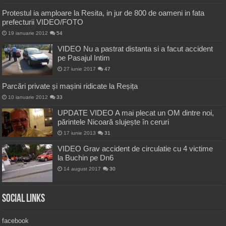
Protestul ia amploare la Resita, in jur de 800 de oameni in fata
prefecturii VIDEO/FOTO
19 ianuarie 2012
54
VIDEO Nu a pastrat distanta si a facut accident
pe Pasajul Intim
27 iunie 2017
47
Parcări private și mașini ridicate la Reșița
10 ianuarie 2012
33
UPDATE VIDEO A mai plecat un OM dintre noi,
părintele Nicoară slujește în ceruri
17 iunie 2013
31
VIDEO Grav accident de circulatie cu 4 victime
la Buchin pe Dn6
14 august 2017
30
Social Links
facebook