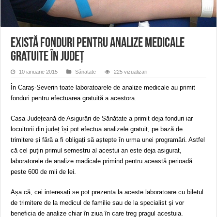
ANUNŢ OPRIRE APĂ în CARANSEBEȘ – 04.08.2026 – avarie – Calea Severinu
ANUNŢ OPRIRE APĂ în CARANSEBEȘ avarie
ANUNȚ OPRIRE APĂ în Reșița, cartier Țerova – avarie – 04.08.2026
Există fonduri pentru analize medicale
gratuite în județ
10 ianuarie 2015
Sănatate
225 vizualizari
În Caraș-Severin toate laboratoarele de analize medicale au primit
fonduri pentru efectuarea gratuită a acestora.
Casa Județeană de Asigurări de Sănătate a primit deja fonduri iar
locuitorii din județ își pot efectua analizele gratuit, pe bază de
trimitere și fără a fi obligați să aștepte în urma unei programări. Astfel
că cel puțin primul semestru al acestui an este deja asigurat,
laboratorele de analize madicale primind pentru această perioadă
peste 600 de mii de lei.
Așa că, cei interesați se pot prezenta la aceste laboratoare cu biletul
de trimitere de la medicul de familie sau de la specialist și vor
beneficia de analize chiar în ziua în care treg pragul acestuia.