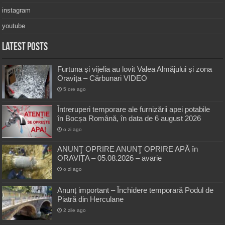
instagram
youtube
Latest Posts
Furtuna și vijelia au lovit Valea Almăjului și zona
Oravița – Cărbunari VIDEO
5 ore ago
Întreruperi temporare ale furnizării apei potabile
în Bocșa Română, în data de 6 august 2026
o zi ago
ANUNŢ OPRIRE ANUNŢ OPRIRE APĂ în
ORAVIȚA – 05.08.2026 – avarie
o zi ago
Anunț important – Închidere temporară Podul de
Piatră din Herculane
2 zile ago