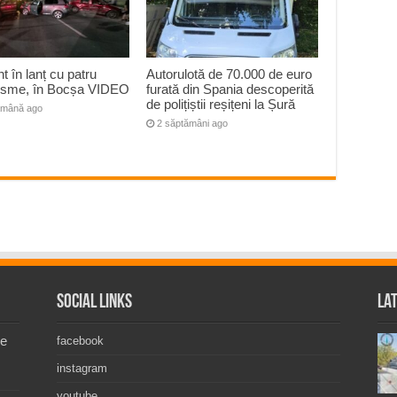
t în lanț cu patru
Autorulotă de 70.000 de euro
risme, în Bocșa VIDEO
furată din Spania descoperită
de polițiștii reșițeni la Șură
ămână ago
2 săptămâni ago
Social Links
La
de
facebook
instagram
youtube