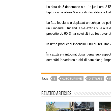
La data de 3 decembrie a.c., în jurul orei 2.55,
faptul că pe aleea Macilor din localitate a lu
La fața locului s-a deplasat un echipaj de poli
unui incendiu. Incendiul s-a extins și la alte 
proporție de 90 % iar celuilalt i-au fost avaria
În urma producerii incendiului nu au rezultat
În cauză s-a întocmit dosar penal sub aspectul 
cercetări în vederea stabilirii cauzelor și împr
Tags
3
AUTOTURISME
DISTRUSE
Related Articles