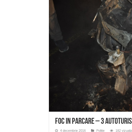
Anunț important – Închidere 
Ștrandul Termal Ring din Ora
Miresme de lavandă, mentă și 
ANUNȚ OPRIRE APĂ în Reșița 
ANUNŢ OPRIRE APĂ în CARAN
Foc in parcare – 3 autoturis
4 decembrie 2016
Politie
182 vizualiz