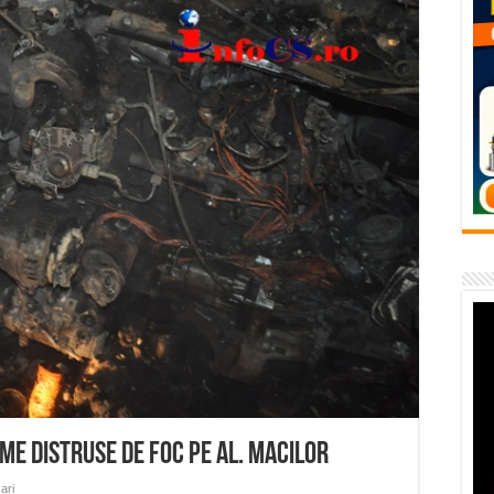
temporară Podul de Piatră din Herculane
vița – locul unde natura a ascuns un izvor de sănătate VIDEO
flori de vară și râsete de copii la Carașova VIDEO
– avarie – 04.08.2026 – str. Văliugului și Plastomet
SEBEȘ – 04.08.2026 – avarie – Calea Severinului
me distruse de foc pe Al. Macilor
ari