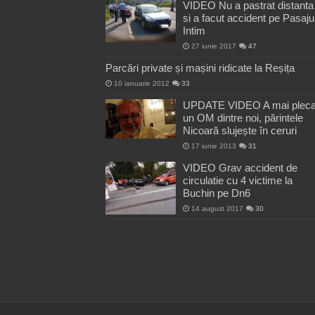
VIDEO Nu a pastrat distanta
si a facut accident pe Pasaju
Intim
27 iunie 2017
47
Parcări private și mașini ridicate la Reșița
10 ianuarie 2012
33
UPDATE VIDEO A mai pleca
un OM dintre noi, părintele
Nicoară slujește în ceruri
17 iunie 2013
31
VIDEO Grav accident de
circulatie cu 4 victime la
Buchin pe Dn6
14 august 2017
30