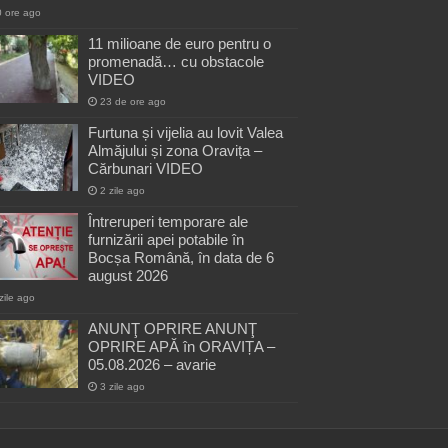
0 ore ago
11 milioane de euro pentru o
promenadă… cu obstacole
VIDEO
23 de ore ago
Furtuna și vijelia au lovit Valea
Almăjului și zona Oravița –
Cărbunari VIDEO
2 zile ago
Întreruperi temporare ale
furnizării apei potabile în
Bocșa Română, în data de 6
august 2026
zile ago
ANUNŢ OPRIRE ANUNŢ
OPRIRE APĂ în ORAVIȚA –
05.08.2026 – avarie
3 zile ago