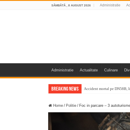
Administratie
Ac
SÂMBĂTĂ , 8 AUGUST 2026
Administratie
Actualitate
Culinare
Div
Breaking News
Accident mortal pe DN58B, în
11 milioane de euro pentru
Home
/
Politie
/
Foc in parcare – 3 autoturisme
Furtuna și vijelia au lovit V
Întreruperi temporare ale fur
ANUNŢ OPRIRE ANUNŢ OPRIR