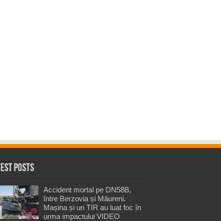
test Posts
Accident mortal pe DN58B,
între Berzovia și Măureni.
Mașina și un TIR au luat foc în
urma impactului VIDEO