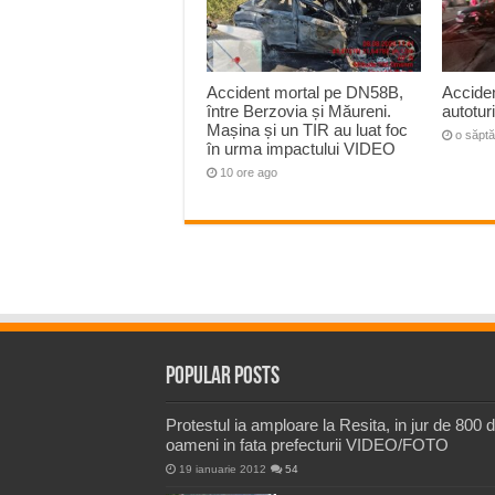
Accident mortal pe DN58B,
Acciden
între Berzovia și Măureni.
autotu
Mașina și un TIR au luat foc
o săpt
în urma impactului VIDEO
10 ore ago
Popular Posts
Protestul ia amploare la Resita, in jur de 800 
oameni in fata prefecturii VIDEO/FOTO
19 ianuarie 2012
54