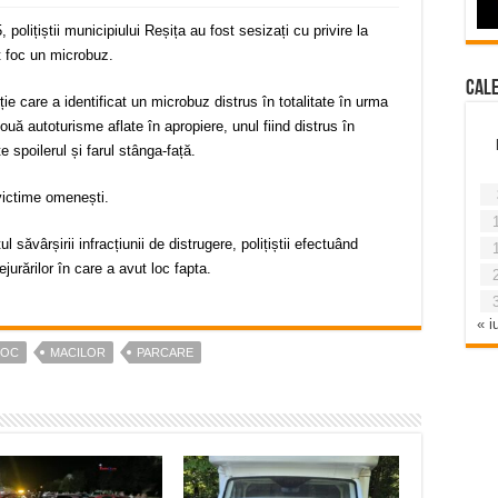
 polițiștii municipiului Reșița au fost sesizați cu privire la
at foc un microbuz.
Cal
ție care a identificat un microbuz distrus în totalitate în urma
două autoturisme aflate în apropiere, unul fiind distrus în
te spoilerul și farul stânga-față.
 victime omenești.
săvârșirii infracțiunii de distrugere, polițiștii efectuând
ejurărilor în care a avut loc fapta.
« iu
FOC
MACILOR
PARCARE