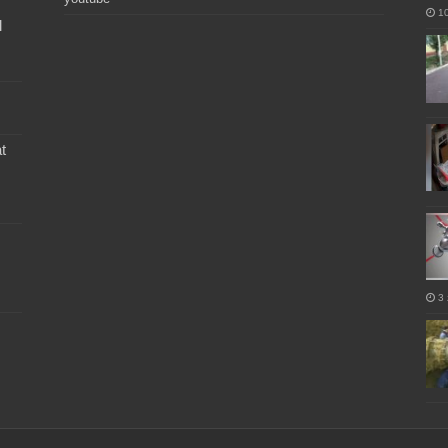
1
l
t
3 