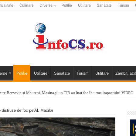
tualitate
Culinare
Diverse
Politie
Utilitare
Sănatate
Turism
erse
Politie
Utilitare
Sănatate
Turism
Utilitare
Zâmbiți azi!
tre Berzovia și Măureni. Mașina și un TIR au luat foc în urma impactului VIDEO
 o promenadă… cu obstacole VIDEO
 distruse de foc pe Al. Macilor
alea Almăjului și zona Oravița – Cărbunari VIDEO
nizării apei potabile în Bocșa Română, în data de 6 august 2026
E APĂ în ORAVIȚA – 05.08.2026 – avarie