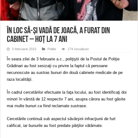
ANUNŢ OPRIRE APĂ în CARANSEBEȘ – 04.08.2026 – avarie – Calea Severinu
ANUNŢ OPRIRE APĂ în CARANSEBEȘ avarie
ANUNȚ OPRIRE APĂ în Reșița, cartier Țerova – avarie – 04.08.2026
În loc să-și vadă de joacă, a furat din
cabinet – hoț la 7 ani
5 februarie 2015
Politie
174 vizualizari
În seara zilei de 3 februarie a.c., poliţiştii de la Postul de Poliţie
Grădinari au fost sesizaţi cu privire la faptul că persoane
necunoscute au sustras bunuri din două cabinete medicale de pe
raza localităţii.
În cadrul cercetărilor efectuate la faţa locului, au fost identificaţi doi
minori în vârstă de 12 respectiv 7 ani, asupra cărora au fost găsite
mai multe bunuri ca fiind reclamate sustrase.
Cercetările continuă sub aspectul săvârşirii infracţiunii de furt
calificat, iar bunurile au fost predate părţilor vătămate.