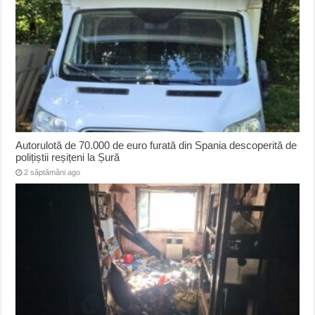
Autorulotă de 70.000 de euro furată din Spania descoperită de
polițiștii reșițeni la Șură
2 săptămâni ago