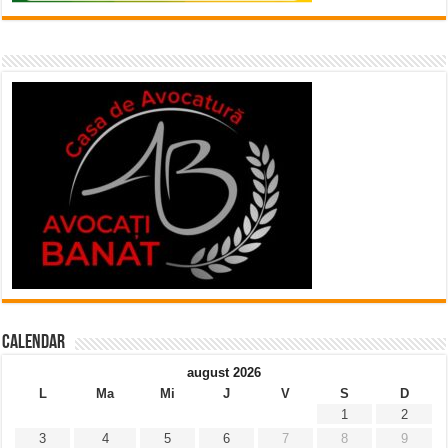
Calendar
august 2026
L
Ma
Mi
J
V
S
D
1
2
3
4
5
6
7
8
9