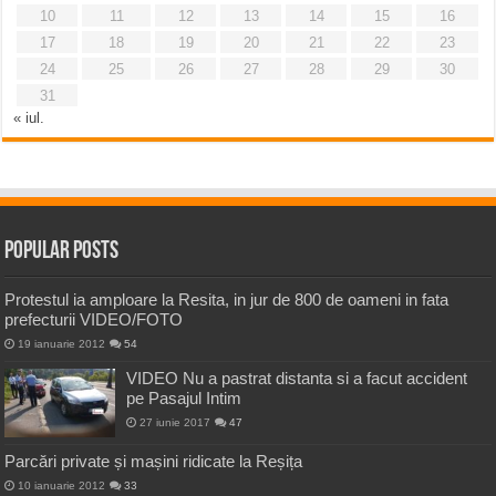
10
11
12
13
14
15
16
17
18
19
20
21
22
23
24
25
26
27
28
29
30
31
« iul.
Popular Posts
Protestul ia amploare la Resita, in jur de 800 de oameni in fata
prefecturii VIDEO/FOTO
19 ianuarie 2012
54
VIDEO Nu a pastrat distanta si a facut accident
pe Pasajul Intim
27 iunie 2017
47
Parcări private și mașini ridicate la Reșița
10 ianuarie 2012
33