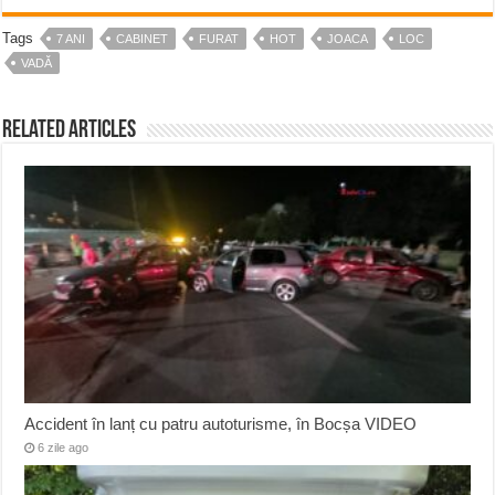
Tags
7 ANI
CABINET
FURAT
HOT
JOACA
LOC
VADĂ
Related Articles
Accident în lanț cu patru autoturisme, în Bocșa VIDEO
6 zile ago