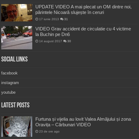
UPDATE VIDEO A mai plecat un OM dintre noi,
părintele Nicoară slujește în ceruri
17 iunie 2013
31
VIDEO Grav accident de circulatie cu 4 victime
la Buchin pe Dn6
14 august 2017
30
Social Links
facebook
instagram
youtube
Latest Posts
Furtuna și vijelia au lovit Valea Almăjului și zona
Oravița – Cărbunari VIDEO
23 de ore ago