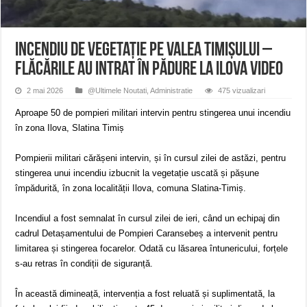
ANUNŢ OPRIRE APĂ în CARANSEBEȘ – 04.08.2026 – avarie – Calea Severinu
ANUNŢ OPRIRE APĂ în CARANSEBEȘ avarie
ANUNȚ OPRIRE APĂ în Reșița, cartier Țerova – avarie – 04.08.2026
Incendiu de vegetație pe Valea Timișului –
Flăcările au intrat în pădure la Ilova VIDEO
2 mai 2026
@Ultimele Noutati
,
Administratie
475 vizualizari
Aproape 50 de pompieri militari intervin pentru stingerea unui incendiu
în zona Ilova, Slatina Timiș
Pompierii militari cărășeni intervin, și în cursul zilei de astăzi, pentru
stingerea unui incendiu izbucnit la vegetație uscată și pășune
împădurită, în zona localității Ilova, comuna Slatina-Timiș.
Incendiul a fost semnalat în cursul zilei de ieri, când un echipaj din
cadrul Detașamentului de Pompieri Caransebeș a intervenit pentru
limitarea și stingerea focarelor. Odată cu lăsarea întunericului, forțele
s-au retras în condiții de siguranță.
În această dimineață, intervenția a fost reluată și suplimentată, la