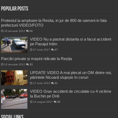
Popular Posts
Protestul ia amploare la Resita, in jur de 800 de oameni in fata
prefecturii VIDEO/FOTO
19 ianuarie 2012
54
VIDEO Nu a pastrat distanta si a facut accident
pe Pasajul Intim
27 iunie 2017
47
Parcări private și mașini ridicate la Reșița
10 ianuarie 2012
33
UPDATE VIDEO A mai plecat un OM dintre noi,
părintele Nicoară slujește în ceruri
17 iunie 2013
31
VIDEO Grav accident de circulatie cu 4 victime
la Buchin pe Dn6
14 august 2017
30
Social Links