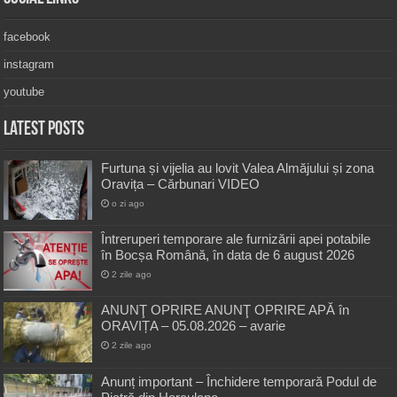
facebook
instagram
youtube
Latest Posts
Furtuna și vijelia au lovit Valea Almăjului și zona
Oravița – Cărbunari VIDEO
o zi ago
Întreruperi temporare ale furnizării apei potabile
în Bocșa Română, în data de 6 august 2026
2 zile ago
ANUNŢ OPRIRE ANUNŢ OPRIRE APĂ în
ORAVIȚA – 05.08.2026 – avarie
2 zile ago
Anunț important – Închidere temporară Podul de