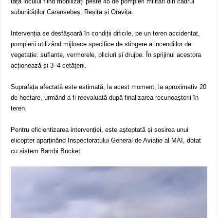
fața locului fiind mobilizați peste 45 de pompieri militari din cadrul
subunităților Caransebeș, Reșița și Oravița.
Intervenția se desfășoară în condiții dificile, pe un teren accidentat,
pompierii utilizând mijloace specifice de stingere a incendiilor de
vegetație: suflante, vermorele, pliciuri și drujbe. În sprijinul acestora
acționează și 3–4 cetățeni.
Suprafața afectată este estimată, la acest moment, la aproximativ 20
de hectare, urmând a fi reevaluată după finalizarea recunoașterii în
teren.
Pentru eficientizarea intervenției, este așteptată și sosirea unui
elicopter aparținând Inspectoratului General de Aviație al MAI, dotat
cu sistem Bambi Bucket.