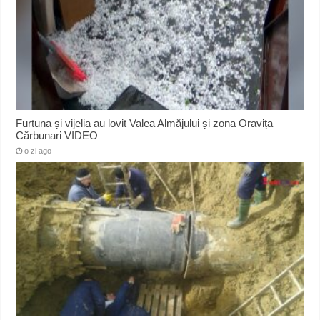
Furtuna și vijelia au lovit Valea Almăjului și zona Oravița –
Cărbunari VIDEO
o zi ago