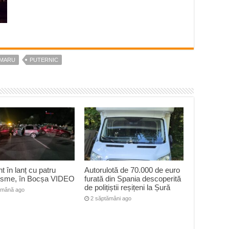
MARU
PUTERNIC
t în lanț cu patru
Autorulotă de 70.000 de euro
risme, în Bocșa VIDEO
furată din Spania descoperită
de polițiștii reșițeni la Șură
ămână ago
2 săptămâni ago