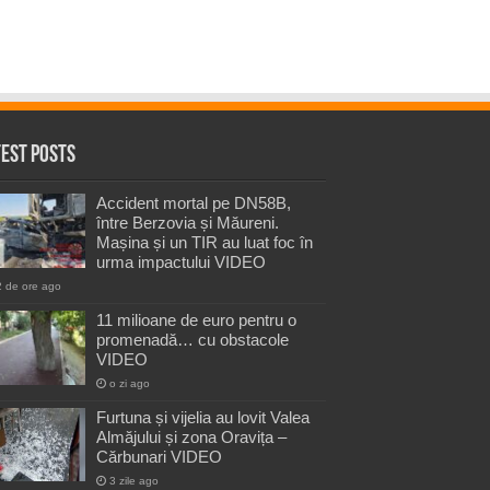
test Posts
Accident mortal pe DN58B,
între Berzovia și Măureni.
Mașina și un TIR au luat foc în
urma impactului VIDEO
2 de ore ago
11 milioane de euro pentru o
promenadă… cu obstacole
VIDEO
o zi ago
Furtuna și vijelia au lovit Valea
Almăjului și zona Oravița –
Cărbunari VIDEO
3 zile ago