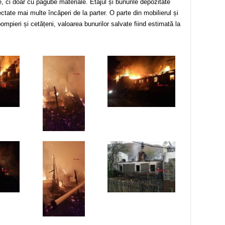
me, ci doar cu pagube materiale. Etajul și bunurile depozitate
fectate mai multe încăperi de la parter. O parte din mobilierul și
ompieri și cetățeni, valoarea bunurilor salvate fiind estimată la