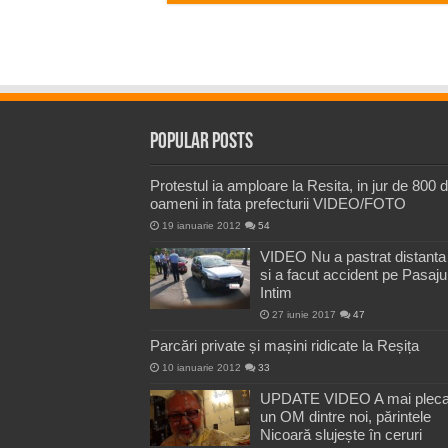
Popular Posts
Protestul ia amploare la Resita, in jur de 800 
oameni in fata prefecturii VIDEO/FOTO
19 ianuarie 2012
54
VIDEO Nu a pastrat distanta
si a facut accident pe Pasaju
Intim
27 iunie 2017
47
Parcări private și mașini ridicate la Reșița
10 ianuarie 2012
33
UPDATE VIDEO A mai pleca
un OM dintre noi, părintele
Nicoară slujește în ceruri