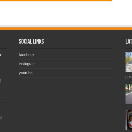
Social Links
La
de
facebook
instagram
youtube
2
l
t