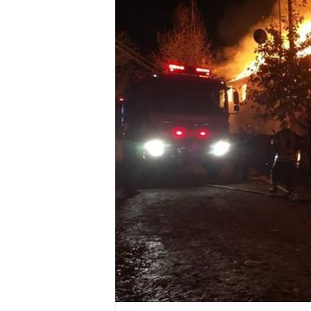
Anunț important – Închidere 
Ștrandul Termal Ring din Ora
Miresme de lavandă, mentă și 
ANUNȚ OPRIRE APĂ în Reșița 
ANUNŢ OPRIRE APĂ în CARAN