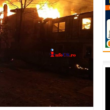
temporară Podul de Piatră din Herculane
vița – locul unde natura a ascuns un izvor de sănătate VIDEO
flori de vară și râsete de copii la Carașova VIDEO
– avarie – 04.08.2026 – str. Văliugului și Plastomet
SEBEȘ – 04.08.2026 – avarie – Calea Severinului