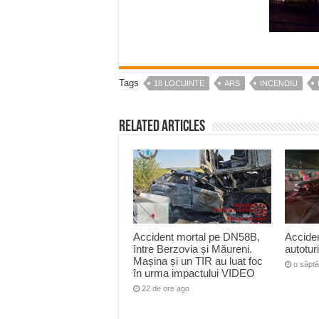
Tags
18 LOCUINTE
ARS
INCENDIU
Related Articles
Accident mortal pe DN58B,
Acciden
între Berzovia și Măureni.
autotu
Mașina și un TIR au luat foc
o săpt
în urma impactului VIDEO
22 de ore ago