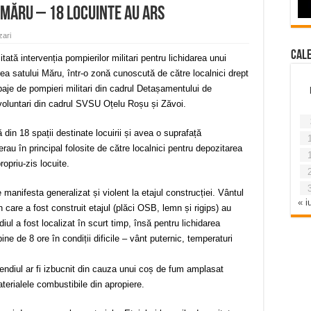
 Măru – 18 locuinte au ars
zari
Cal
citată intervenția pompierilor militari pentru lichidarea unui
rea satului Măru, într-o zonă cunoscută de către localnici drept
aje de pompieri militari din cadrul Detașamentului de
oluntari din cadrul SVSU Oțelu Roșu și Zăvoi.
 din 18 spații destinate locuirii și avea o suprafață
au în principal folosite de către localnici pentru depozitarea
ropriu-zis locuite.
e manifesta generalizat și violent la etajul construcției. Vântul
« iu
n care a fost construit etajul (plăci OSB, lemn și rigips) au
diul a fost localizat în scurt timp, însă pentru lichidarea
ne de 8 ore în condiții dificile – vânt puternic, temperaturi
cendiul ar fi izbucnit din cauza unui coș de fum amplasat
terialele combustibile din apropiere.