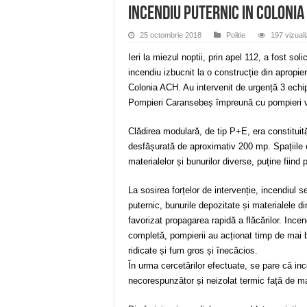
Incendiu puternic in colonia
25 octombrie 2018
Politie
197 vizuali
Ieri la miezul noptii, prin apel 112, a fost soli
incendiu izbucnit la o construcție din apropie
Colonia ACH. Au intervenit de urgență 3 echip
Pompieri Caransebeș împreună cu pompieri v
Clădirea modulară, de tip P+E, era constituită
desfășurată de aproximativ 200 mp. Spațiile er
materialelor și bunurilor diverse, puține fiind p
La sosirea forțelor de intervenție, incendiul s
puternic, bunurile depozitate și materialele di
favorizat propagarea rapidă a flăcărilor. Incen
completă, pompierii au acționat timp de mai bi
ridicate și fum gros și înecăcios.
În urma cercetărilor efectuate, se pare că in
necorespunzător și neizolat termic față de ma