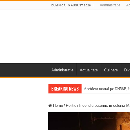
Administratie
Ac
DUMINICĂ , 9 AUGUST 2026
Administratie
Actualitate
Culinare
Div
Breaking News
Accident mortal pe DN58B, în
11 milioane de euro pentru
Home
/
Politie
/
Incendiu puternic in colonia M
Furtuna și vijelia au lovit V
Întreruperi temporare ale fur
ANUNŢ OPRIRE ANUNŢ OPRIR