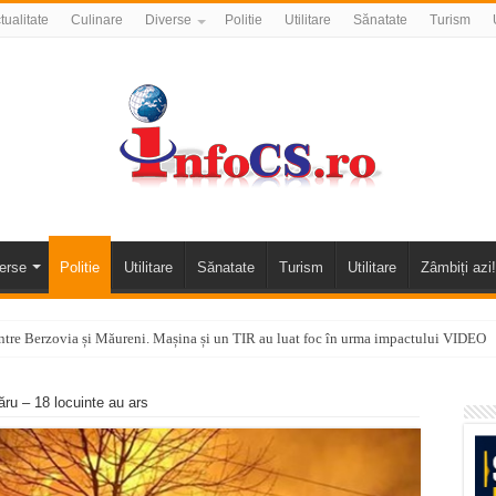
tualitate
Culinare
Diverse
Politie
Utilitare
Sănatate
Turism
erse
Politie
Utilitare
Sănatate
Turism
Utilitare
Zâmbiți azi!
tre Berzovia și Măureni. Mașina și un TIR au luat foc în urma impactului VIDEO
 o promenadă… cu obstacole VIDEO
ăru – 18 locuinte au ars
alea Almăjului și zona Oravița – Cărbunari VIDEO
nizării apei potabile în Bocșa Română, în data de 6 august 2026
E APĂ în ORAVIȚA – 05.08.2026 – avarie