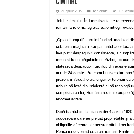
cimitire
21 aprilie 2015
Actualitate
155 vizuali
Jaful mileniului: În Transilvania se retroced
români la reforma agrară. Sate întregi, evacua
„Optanții ungurii” sunt latifundiarii maghiari 
cetățenia maghiară. Cu pământul acestora au 
le-a plătit despăgubiri consistente, a cumpărat
renunțat la despăgubirile de război, pe care 
plătească despăgubiri grofilor, din aceste sum
aur de 24 carate. Profesorul universitar Ioan
prezent în Ardeal oferă ungurilor terenuri ca
trebuie să iasă din indolență și să respingă tr
complicitatea lor, România restituie proprietă
reformei agrare.
După tratatul de la Trianon din 4 aprilie 1920,
succesoare care au preluat proprietățile și al
obligațiile aferente ale acestor părți. Locuitor
României devenind cetățeni români. Printre ac