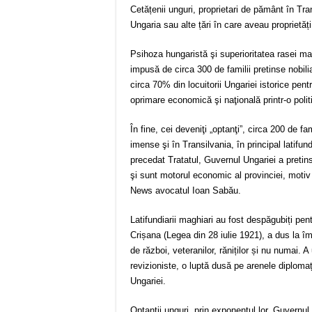
Cetățenii unguri, proprietari de pământ în Tra
Ungaria sau alte țări în care aveau proprietăți
Psihoza hungaristă şi superioritatea rasei mag
impusă de circa 300 de familii pretinse nobili
circa 70% din locuitorii Ungariei istorice pen
oprimare economică şi naţională printr-o poli
În fine, cei deveniţi „optanţi”, circa 200 de fam
imense şi în Transilvania, în principal latifun
precedat Tratatul, Guvernul Ungariei a pretins 
şi sunt motorul economic al provinciei, motiv 
News avocatul Ioan Sabău.
Latifundiarii maghiari au fost despăgubiți pen
Crișana (Legea din 28 iulie 1921), a dus la împ
de război, veteranilor, răniților și nu numai.
revizioniste, o luptă dusă pe arenele diplomați
Ungariei.
Optanţii unguri, prin exponentul lor, Guvernul