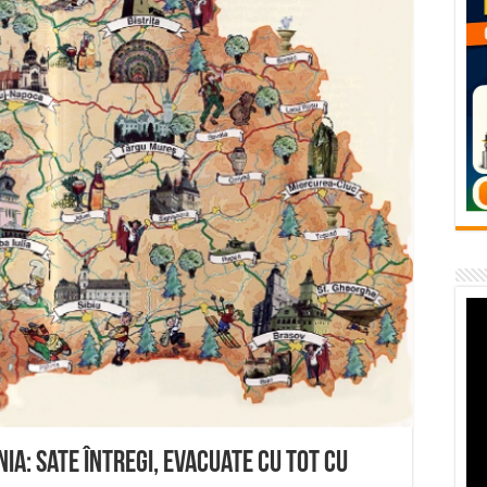
temporară Podul de Piatră din Herculane
vița – locul unde natura a ascuns un izvor de sănătate VIDEO
flori de vară și râsete de copii la Carașova VIDEO
– avarie – 04.08.2026 – str. Văliugului și Plastomet
SEBEȘ – 04.08.2026 – avarie – Calea Severinului
nia: Sate întregi, evacuate cu tot cu