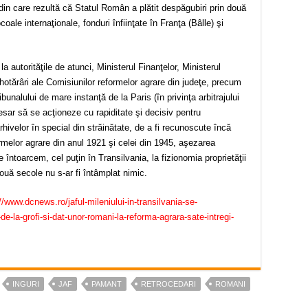
in care rezultă că Statul Român a plătit despăgubiri prin două
oale internaţionale, fonduri înfiinţate în Franţa (Bâlle) şi
autorităţile de atunci, Ministerul Finanţelor, Ministerul
 hotărâri ale Comisiunilor reformelor agrare din judeţe, precum
ribunalului de mare instanţă de la Paris (în privinţa arbitrajului
esar să se acţioneze cu rapiditate şi decisiv pentru
ivelor în special din străinătate, de a fi recunoscute încă
ormelor agrare din anul 1921 şi celei din 1945, aşezarea
 întoarcem, cel puţin în Transilvania, la fizionomia proprietăţii
ouă secole nu s-ar fi întâmplat nimic.
//www.dcnews.ro/jaful-mileniului-in-transilvania-se-
la-grofi-si-dat-unor-romani-la-reforma-agrara-sate-intregi-
INGURI
JAF
PAMANT
RETROCEDARI
ROMANI