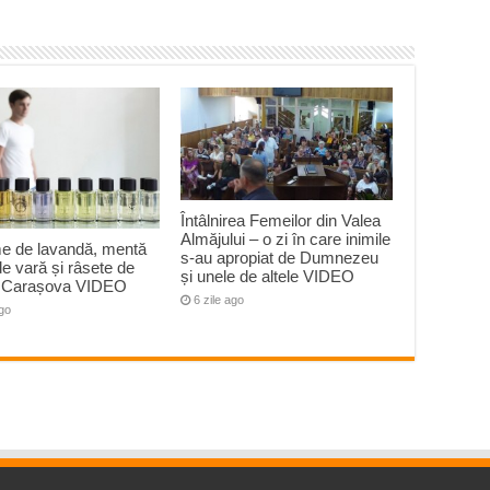
Întâlnirea Femeilor din Valea
Almăjului – o zi în care inimile
e de lavandă, mentă
s-au apropiat de Dumnezeu
 de vară și râsete de
și unele de altele VIDEO
la Carașova VIDEO
6 zile ago
ago