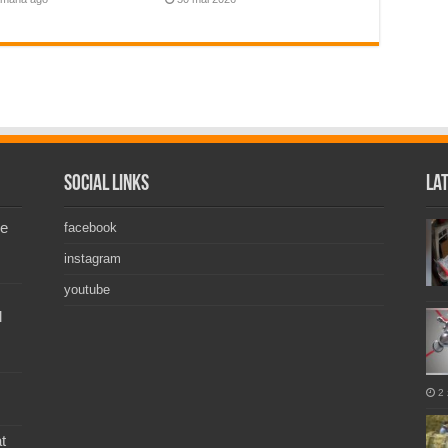
Social Links
La
de
facebook
instagram
youtube
l
2 
t