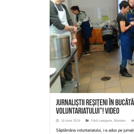
Miresme de lavandă, mentă și 
ANUNȚ OPRIRE APĂ în Reșița 
ANUNŢ OPRIRE APĂ în CARAN
ANUNŢ OPRIRE APĂ în CA
ANUNȚ OPRIRE APĂ în Reșița,
Jurnaliștii Reșițeni În Bucăt
Voluntariatului”! VIDEO
16 iunie 2019
Fără categorie
,
Monden
Săptămâna voluntariatului, i-a adus pe jurnali