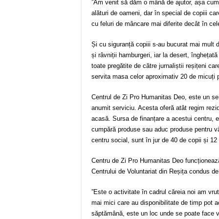
”Am venit să dăm o mână de ajutor, așa cum n
alături de oameni, dar în special de copiii c
cu feluri de mâncare mai diferite decât în celel
Și cu siguranță copiii s-au bucurat mai mult de
și râvniții hamburgeri, iar la desert, înghețat
toate pregătite de către jurnaliștii reșițeni c
servita masa celor aproximativ 20 de micuți 
Centrul de Zi Pro Humanitas Deo, este un ser
anumit serviciu. Acesta oferă atât regim rezid
acasă. Sursa de finanțare a acestui centru, 
cumpără produse sau aduc produse pentru vânz
centru social, sunt în jur de 40 de copii și 1
Centru de Zi Pro Humanitas Deo funcționează di
Centrului de Voluntariat din Reșița condus d
”Este o activitate în cadrul căreia noi am vr
mai mici care au disponibilitate de timp pot a
săptămână, este un loc unde se poate face vo