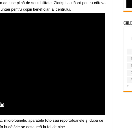
o acțiune plină de sensibilitate. Ziariștii au lăsat pentru câteva
ntari pentru copiii beneficiari ai centrului.
Cal
« iu
t, microfoanele, aparatele foto sau reportofoanele și după ce
în bucătărie se descurcă la fel de bine.