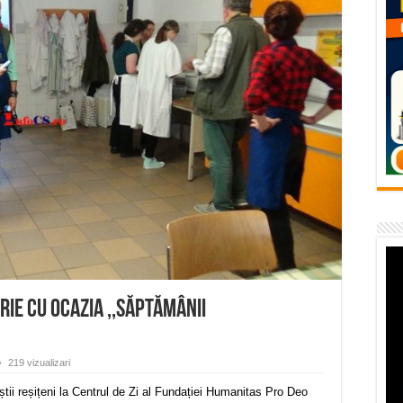
flori de vară și râsete de copii la Carașova VIDEO
– avarie – 04.08.2026 – str. Văliugului și Plastomet
SEBEȘ – 04.08.2026 – avarie – Calea Severinului
RANSEBEȘ avarie
 cartier Țerova – avarie – 04.08.2026
ărie Cu Ocazia ,,Săptămânii
219 vizualizari
știi reșițeni la Centrul de Zi al Fundației Humanitas Pro Deo