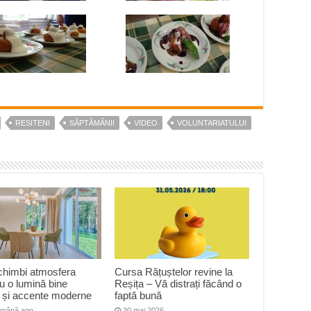
RESITENI
SĂPTĂMÂNII
VIDEO
VOLUNTARIATULUI
himbi atmosfera
Cursa Rățuștelor revine la
u o lumină bine
Reșița – Vă distrați făcând o
ă și accente moderne
faptă bună
ămână ago
30 mai 2026