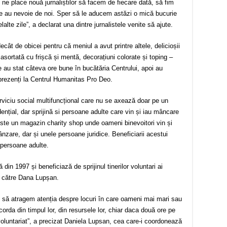
e place nouă jurnaliștilor să facem de fiecare dată, să fim
are au nevoie de noi. Sper să le aducem astăzi o mică bucurie
alte zile”, a declarat una dintre jurnalistele venite să ajute.
cât de obicei pentru că meniul a avut printre altele, delicioșii
ă asortată cu frișcă și mentă, decorațiuni colorate și toping –
are au stat câteva ore bune în bucătăria Centrului, apoi au
prezenți la Centrul Humanitas Pro Deo.
viciu social multifuncțional care nu se axează doar pe un
ențial, dar sprijină si persoane adulte care vin și iau mâncare
este un magazin charity shop unde oameni binevoitori vin și
are, dar și unele persoane juridice. Beneficiarii acestui
2 persoane adulte.
n 1997 și beneficiază de sprijinul tinerilor voluntari ai
e către Dana Lupșan.
ut să atragem atenția despre locuri în care oameni mai mari sau
corda din timpul lor, din resursele lor, chiar daca două ore pe
luntariat”, a precizat Daniela Lupsan, cea care-i coordonează