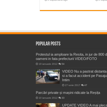
Popular Posts
Protestul ia amploare la Resita, in jur de 800 
oameni in fata prefecturii VIDEO/FOTO
19 ianuarie 2012
54
VIDEO Nu a pastrat distanta
si a facut accident pe Pasaju
Intim
27 iunie 2017
47
Parcări private și mașini ridicate la Reșița
10 ianuarie 2012
33
UPDATE VIDEO A mai pleca