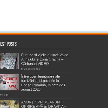
test Posts
Furtuna și vijelia au lovit Valea
Almăjului și zona Oravița –
Cărbunari VIDEO
20 de ore ago
Întreruperi temporare ale
furnizării apei potabile în
Bocșa Română, în data de 6
august 2026
zile ago
ANUNŢ OPRIRE ANUNŢ
OPRIRE APĂ în ORAVIȚA –