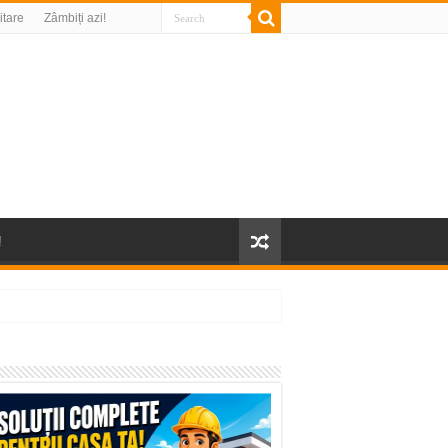
litare
Zâmbiți azi!
!