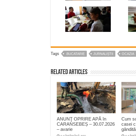
Tags
.BUCATARIE
JURNALIȘTII
OCAZIA
Related Articles
ANUNŢ OPRIRE APĂ în
Cum sc
CARANSEBEȘ – 30.07.2026
casei c
– avarie
gândit
o săptămână ago
o săpt