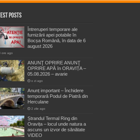
test Posts
Întreruperi temporare ale
furnizării apei potabile în
Bocșa Română, în data de 6
august 2026
8 ore ago
ANUNŢ OPRIRE ANUNŢ
OPRIRE APĂ în ORAVIȚA –
05.08.2026 – avarie
o zi ago
Anunț important – Închidere
temporară Podul de Piatră din
Herculane
2 zile ago
Ștrandul Termal Ring din
Oravița – locul unde natura a
ascuns un izvor de sănătate
VIDEO