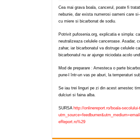
Cea mai grava boala, cancerul, poate fi trata
nebunie, dar exista numerosi oameni care si-
cu miere si bicarbonat de sodiu.
Potrivit pufosenia.org, explicatia e simpla: 
neutralizeaza celulele canceroase. Asadar, 
zahar, iar bicarbonatul va distruge celulel
bicarbonatul nu ar ajunge niciodata acolo und
Mod de preparare : Amesteca o parte bicarbon
pune-l într-un vas pe aburi, la temperaturi s
Se iau trei linguri pe zi din acest amestec t
dulciuri si faina alba.
SURSA
http://onlinereport.ro/boala-secolului
utm_source=feedburner&utm_medium=emai
eReport.ro%29