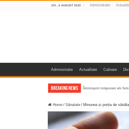
Administratie
Actualit
JOI , 6 AUGUST 2026
Administratie
Actualitate
Culinare
Div
Breaking News
Întreruperi temporare ale fur
ANUNŢ OPRIRE ANUNŢ OPRIR
Home
/
Sănatate
/
Minunea și porția de sănăta
Anunț important – Închidere 
Ștrandul Termal Ring din Ora
Miresme de lavandă, mentă și 