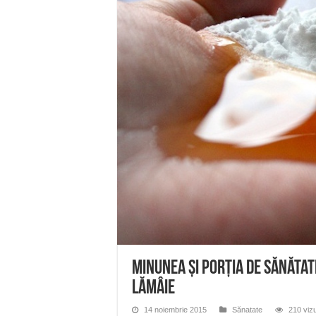
ANUNȚ OPRIRE APĂ în Reșița 
ANUNŢ OPRIRE APĂ în CARAN
ANUNŢ OPRIRE APĂ în CA
ANUNȚ OPRIRE APĂ în Reșița,
ANUNȚ OPRIRE APĂ în Reșița
Minunea și porția de sănătat
lămâie
14 noiembrie 2015
Sănatate
210 vizu