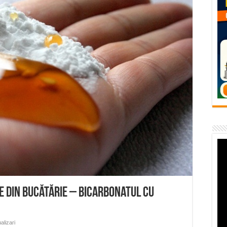
– avarie – 04.08.2026 – str. Văliugului și Plastomet
SEBEȘ – 04.08.2026 – avarie – Calea Severinului
RANSEBEȘ avarie
 cartier Țerova – avarie – 04.08.2026
 – avarie – 03.08.2026 – Calea Caransebeșului
e din bucătărie – bicarbonatul cu
alizari