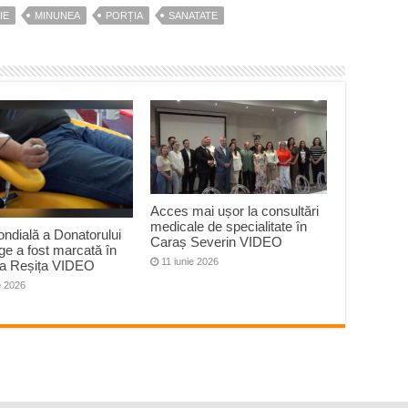
IE
MINUNEA
PORȚIA
SANATATE
Acces mai ușor la consultări
medicale de specialitate în
ndială a Donatorului
Caraș Severin VIDEO
e a fost marcată în
11 iunie 2026
la Reșița VIDEO
e 2026