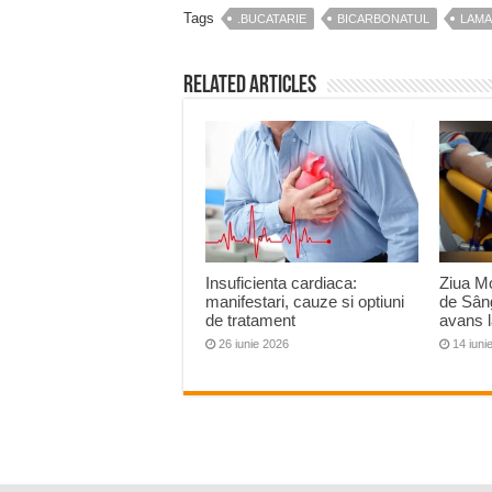
Tags
.BUCATARIE
BICARBONATUL
LAMA
Related Articles
Insuficienta cardiaca:
Ziua Mo
manifestari, cauze si optiuni
de Sâng
de tratament
avans 
26 iunie 2026
14 iuni