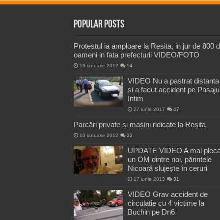
Popular Posts
Protestul ia amploare la Resita, in jur de 800 
oameni in fata prefecturii VIDEO/FOTO
19 ianuarie 2012
54
VIDEO Nu a pastrat distanta
si a facut accident pe Pasaju
Intim
27 iunie 2017
47
Parcări private și mașini ridicate la Reșița
10 ianuarie 2012
33
UPDATE VIDEO A mai pleca
un OM dintre noi, părintele
Nicoară slujește în ceruri
17 iunie 2013
31
VIDEO Grav accident de
circulatie cu 4 victime la
Buchin pe Dn6