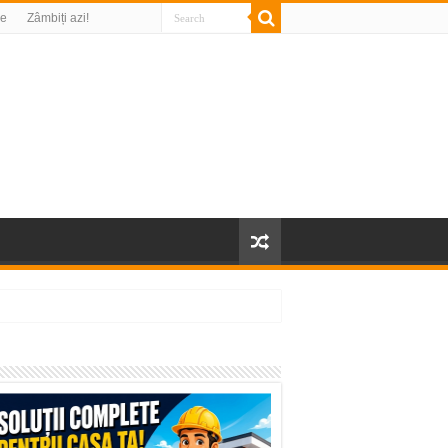
re
Zâmbiți azi!