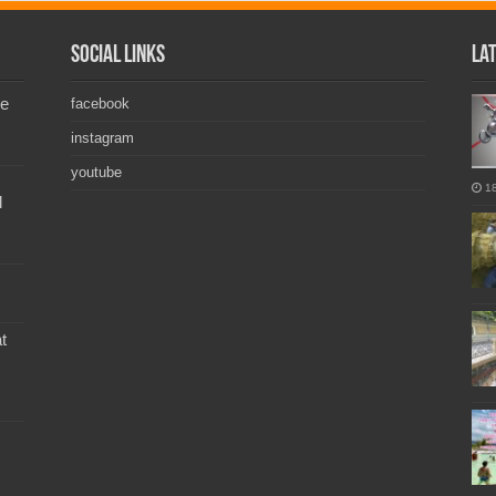
Social Links
La
de
facebook
instagram
youtube
1
l
t