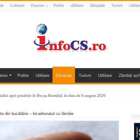
ate
Culinare
Diverse
Politie
Utilitare
Sănatate
Turism
Utilita
erse
Politie
Utilitare
Sănatate
Turism
Utilitare
Zâmbiți azi!
nizării apei potabile în Bocșa Română, în data de 6 august 2026
E APĂ în ORAVIȚA – 05.08.2026 – avarie
te din bucătărie – bicarbonatul cu lămâie
temporară Podul de Piatră din Herculane
vița – locul unde natura a ascuns un izvor de sănătate VIDEO
flori de vară și râsete de copii la Carașova VIDEO