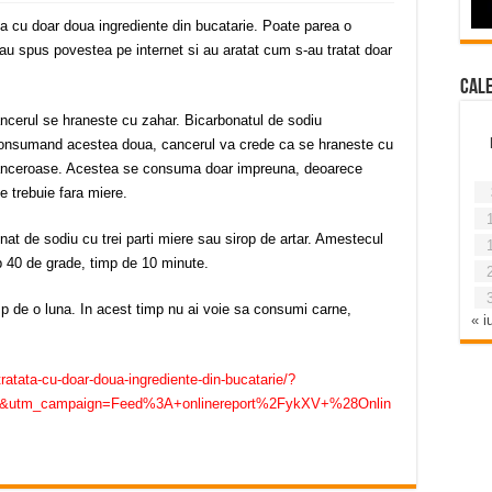
ta cu doar doua ingrediente din bucatarie. Poate parea o
au spus povestea pe internet si au aratat cum s-au tratat doar
Cal
cancerul se hraneste cu zahar. Bicarbonatul de sodiu
consumand acestea doua, cancerul va crede ca se hraneste cu
e canceroase. Acestea se consuma doar impreuna, deoarece
e trebuie fara miere.
at de sodiu cu trei parti miere sau sirop de artar. Amestecul
ub 40 de grade, timp de 10 minute.
imp de o luna. In acest timp nu ai voie sa consumi carne,
« iu
-tratata-cu-doar-doua-ingrediente-din-bucatarie/?
l&utm_campaign=Feed%3A+onlinereport%2FykXV+%28Onlin