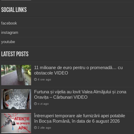
Social Links
facebook
instagram
youtube
Latest Posts
11 milioane de euro pentru o promenadă… cu
obstacole VIDEO
4 ore ago
Furtuna și vijelia au lovit Valea Almăjului și zona
Oravița – Cărbunari VIDEO
o zi ago
Întreruperi temporare ale furnizării apei potabile
în Bocșa Română, în data de 6 august 2026
2 zile ago