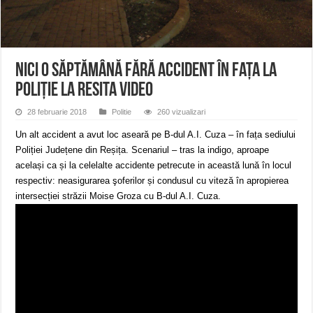
ANUNȚ OPRIRE APĂ în Reșița – avarie – 04.08.2026 – str. Văliugului și Plasto
ANUNŢ OPRIRE APĂ în CARANSEBEȘ – 04.08.2026 – avarie – Calea Severinu
ANUNŢ OPRIRE APĂ în CARANSEBEȘ avarie
Nici o săptămână fără accident în faţa la
Poliţie la Resita VIDEO
28 februarie 2018
Politie
260 vizualizari
Un alt accident a avut loc aseară pe B-dul A.I. Cuza – în fața sediului
Poliției Județene din Reșița. Scenariul – tras la indigo, aproape
același ca și la celelalte accidente petrecute in această lună în locul
respectiv: neasigurarea şoferilor și condusul cu viteză în apropierea
intersecției străzii Moise Groza cu B-dul A.I. Cuza.