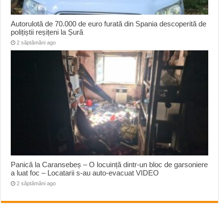
Autorulotă de 70.000 de euro furată din Spania descoperită de
polițiștii reșițeni la Șură
2 săptămâni ago
Panică la Caransebeș – O locuință dintr-un bloc de garsoniere
a luat foc – Locatarii s-au auto-evacuat VIDEO
2 săptămâni ago