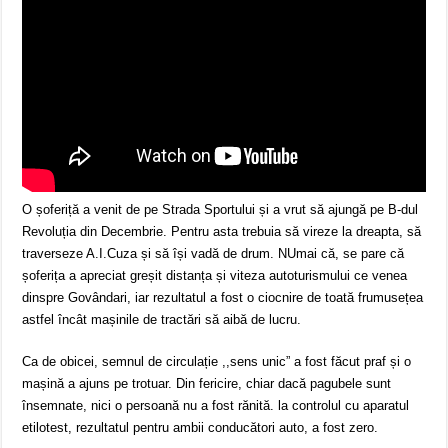
O șoferiță a venit de pe Strada Sportului și a vrut să ajungă pe B-dul
Revoluția din Decembrie. Pentru asta trebuia să vireze la dreapta, să
traverseze A.I.Cuza și să își vadă de drum. NUmai că, se pare că
șoferița a apreciat greșit distanța și viteza autoturismului ce venea
dinspre Govândari, iar rezultatul a fost o ciocnire de toată frumusețea
astfel încât mașinile de tractări să aibă de lucru.
Ca de obicei, semnul de circulație ,,sens unic” a fost făcut praf și o
mașină a ajuns pe trotuar. Din fericire, chiar dacă pagubele sunt
însemnate, nici o persoană nu a fost rănită. la controlul cu aparatul
etilotest, rezultatul pentru ambii conducători auto, a fost zero.