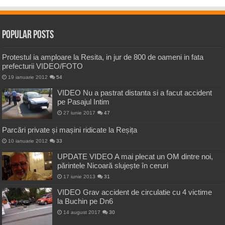
Popular Posts
Protestul ia amploare la Resita, in jur de 800 de oameni in fata
prefecturii VIDEO/FOTO
19 ianuarie 2012
54
VIDEO Nu a pastrat distanta si a facut accident
pe Pasajul Intim
27 iunie 2017
47
Parcări private și mașini ridicate la Reșița
10 ianuarie 2012
33
UPDATE VIDEO A mai plecat un OM dintre noi,
părintele Nicoară slujește în ceruri
17 iunie 2013
31
VIDEO Grav accident de circulatie cu 4 victime
la Buchin pe Dn6
14 august 2017
30