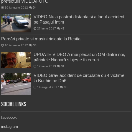
prefecturii VIDEO/FOTO
19 ianuarie 2012
54
VIDEO Nu a pastrat distanta si a facut accident
pe Pasajul Intim
27 iunie 2017
47
Parcări private și mașini ridicate la Reșița
10 ianuarie 2012
33
UPDATE VIDEO A mai plecat un OM dintre noi,
părintele Nicoară slujește în ceruri
17 iunie 2013
31
VIDEO Grav accident de circulatie cu 4 victime
la Buchin pe Dn6
14 august 2017
30
Social Links
facebook
instagram