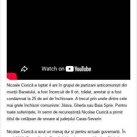
Nicoale Ciurică a luptat 4 ani în grupul de partizani anticomuniști din
munții Banatului, a fost încercuit de 8 ori, trădat, arestat și a fost
condamnat la 25 de ani de închisoare. A trecut prin unele dintre cele
mai grele închisori comuniste: Jilava, Gherla sau Baia Sprie. Pentru
toate suferințele, în semn de recunoștință Nicolae Ciurică a primit
titlul de cetățean de onoare al județului Caras-Severin
Nicolae Ciurică a avut un mesaj dur și pentru actualii guvernanți. În