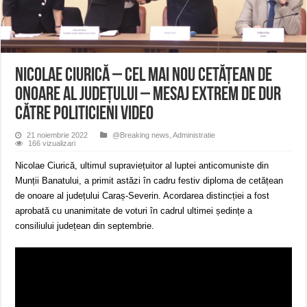
ANUNŢ OPRIRE APĂ în CARANSEBEȘ avarie
ANUNȚ OPRIRE APĂ în Reșița, cartier Țerova – avarie – 04.08.2026
ANUNȚ OPRIRE APĂ în Reșița – avarie – 03.08.2026 – Calea Caransebeșului
Nicolae Ciurică – Cel mai nou cetățean de
onoare al județului – mesaj extrem de dur
către politicieni VIDEO
21 noiembrie 2022
@Breaking news
,
Administratie
166 vizualizari
Nicolae Ciurică, ultimul supraviețuitor al luptei anticomuniste din
Munții Banatului, a primit astăzi în cadru festiv diploma de cetățean
de onoare al județului Caraș-Severin. Acordarea distincției a fost
aprobată cu unanimitate de voturi în cadrul ultimei ședințe a
consiliului județean din septembrie.