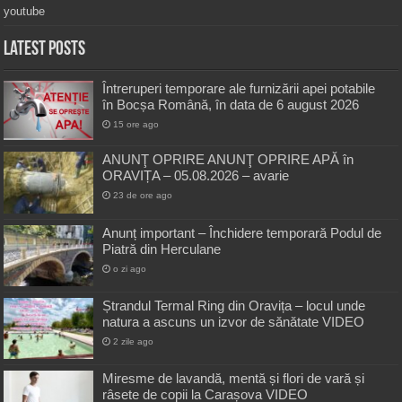
youtube
Latest Posts
Întreruperi temporare ale furnizării apei potabile
în Bocșa Română, în data de 6 august 2026
15 ore ago
ANUNŢ OPRIRE ANUNŢ OPRIRE APĂ în
ORAVIȚA – 05.08.2026 – avarie
23 de ore ago
Anunț important – Închidere temporară Podul de
Piatră din Herculane
o zi ago
Ștrandul Termal Ring din Oravița – locul unde
natura a ascuns un izvor de sănătate VIDEO
2 zile ago
Miresme de lavandă, mentă și flori de vară și
râsete de copii la Carașova VIDEO