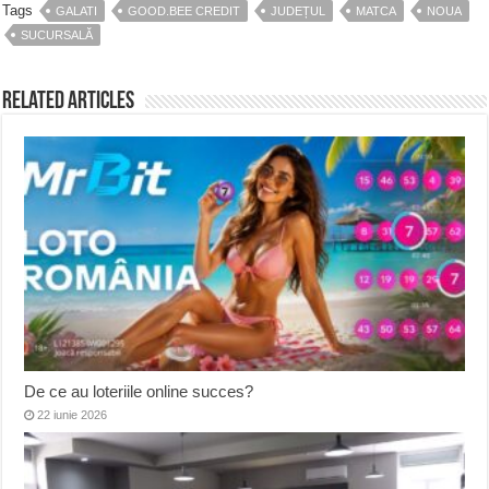
Tags
GALATI
GOOD.BEE CREDIT
JUDEȚUL
MATCA
NOUA
SUCURSALĂ
Related Articles
De ce au loteriile online succes?
22 iunie 2026