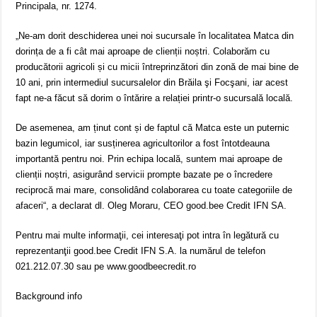
Principala, nr. 1274.
„Ne-am dorit deschiderea unei noi sucursale în localitatea Matca din
dorința de a fi cât mai aproape de clienții noștri. Colaborăm cu
producătorii agricoli și cu micii întreprinzători din zonă de mai bine de
10 ani, prin intermediul sucursalelor din Brăila şi Focşani, iar acest
fapt ne-a făcut să dorim o întărire a relației printr-o sucursală locală.
De asemenea, am ținut cont și de faptul că Matca este un puternic
bazin legumicol, iar susținerea agricultorilor a fost întotdeauna
importantă pentru noi. Prin echipa locală, suntem mai aproape de
clienții noștri, asigurând servicii prompte bazate pe o încredere
reciprocă mai mare, consolidând colaborarea cu toate categoriile de
afaceri“, a declarat dl. Oleg Moraru, CEO good.bee Credit IFN SA.
Pentru mai multe informaţii, cei interesaţi pot intra în legătură cu
reprezentanţii good.bee Credit IFN S.A. la numărul de telefon
021.212.07.30 sau pe www.goodbeecredit.ro
Background info