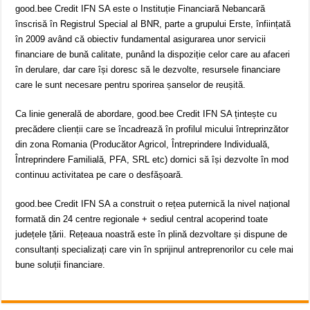
good.bee Credit IFN SA este o Instituție Financiară Nebancară
înscrisă în Registrul Special al BNR, parte a grupului Erste, înființată
în 2009 având că obiectiv fundamental asigurarea unor servicii
financiare de bună calitate, punând la dispoziție celor care au afaceri
în derulare, dar care își doresc să le dezvolte, resursele financiare
care le sunt necesare pentru sporirea șanselor de reușită.
Ca linie generală de abordare, good.bee Credit IFN SA țintește cu
precădere clienții care se încadrează în profilul micului întreprinzător
din zona Romania (Producător Agricol, Întreprindere Individuală,
Întreprindere Familială, PFA, SRL etc) dornici să își dezvolte în mod
continuu activitatea pe care o desfășoară.
good.bee Credit IFN SA a construit o rețea puternică la nivel național
formată din 24 centre regionale + sediul central acoperind toate
județele țării. Rețeaua noastră este în plină dezvoltare și dispune de
consultanți specializați care vin în sprijinul antreprenorilor cu cele mai
bune soluții financiare.