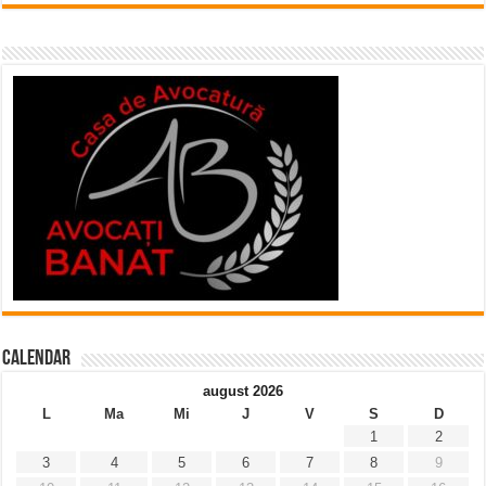
Calendar
august 2026
L
Ma
Mi
J
V
S
D
1
2
3
4
5
6
7
8
9