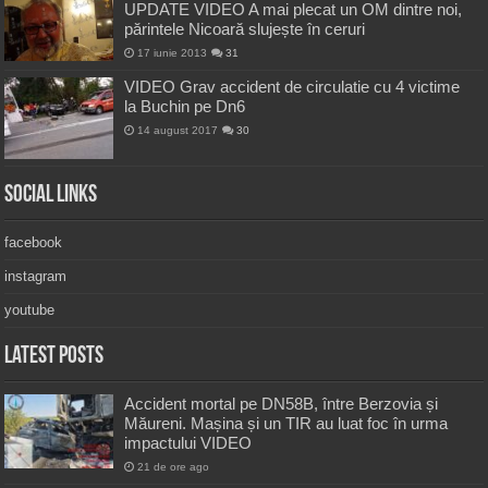
UPDATE VIDEO A mai plecat un OM dintre noi,
părintele Nicoară slujește în ceruri
17 iunie 2013
31
VIDEO Grav accident de circulatie cu 4 victime
la Buchin pe Dn6
14 august 2017
30
Social Links
facebook
instagram
youtube
Latest Posts
Accident mortal pe DN58B, între Berzovia și
Măureni. Mașina și un TIR au luat foc în urma
impactului VIDEO
21 de ore ago