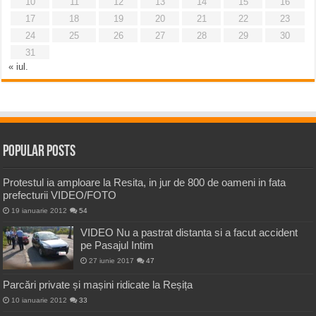
10
11
12
13
14
15
16
17
18
19
20
21
22
23
24
25
26
27
28
29
30
31
« iul.
Popular Posts
Protestul ia amploare la Resita, in jur de 800 de oameni in fata
prefecturii VIDEO/FOTO
19 ianuarie 2012
54
VIDEO Nu a pastrat distanta si a facut accident
pe Pasajul Intim
27 iunie 2017
47
Parcări private și mașini ridicate la Reșița
10 ianuarie 2012
33