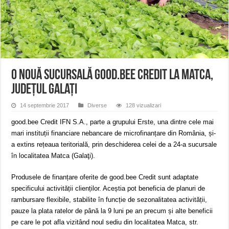
Miresme de lavandă, mentă și flori de vară și râsete de copii la Carașova VIDEO
ANUNȚ OPRIRE APĂ în Reșița – avarie – 04.08.2026 – str. Văliugului și Plasto
ANUNŢ OPRIRE APĂ în CARANSEBEȘ – 04.08.2026 – avarie – Calea Severinu
O nouă sucursală good.bee Credit la Matca,
județul Galaţi
14 septembrie 2017
Diverse
128 vizualizari
good.bee Credit IFN S.A., parte a grupului Erste, una dintre cele mai
mari instituții financiare nebancare de microfinanțare din România, și-
a extins rețeaua teritorială, prin deschiderea celei de a 24-a sucursale
în localitatea Matca (Galaţi).
Produsele de finanțare oferite de good.bee Credit sunt adaptate
specificului activității clienților. Aceștia pot beneficia de planuri de
rambursare flexibile, stabilite în funcție de sezonalitatea activității,
pauze la plata ratelor de până la 9 luni pe an precum și alte beneficii
pe care le pot afla vizitând noul sediu din localitatea Matca, str.