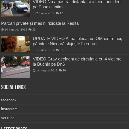
VIDEO Nu a pastrat distanta si a facut accident
pe Pasajul Intim
27 iunie 2017
47
Parcări private și mașini ridicate la Reșița
10 ianuarie 2012
33
UPDATE VIDEO A mai plecat un OM dintre noi,
părintele Nicoară slujește în ceruri
17 iunie 2013
31
VIDEO Grav accident de circulatie cu 4 victime
la Buchin pe Dn6
14 august 2017
30
Social Links
facebook
instagram
youtube