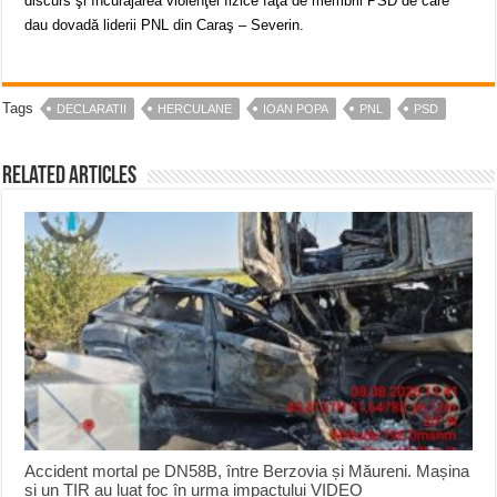
discurs şi încurajarea violenţei fizice faţă de membrii PSD de care
dau dovadă liderii PNL din Caraş – Severin.
Tags
DECLARATII
HERCULANE
IOAN POPA
PNL
PSD
Related Articles
Accident mortal pe DN58B, între Berzovia și Măureni. Mașina
și un TIR au luat foc în urma impactului VIDEO