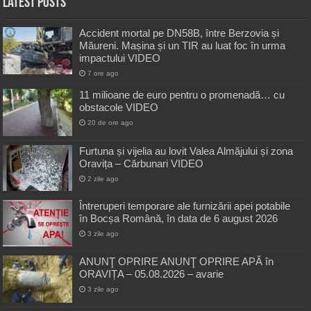
Latest Posts
Accident mortal pe DN58B, între Berzovia și
Măureni. Mașina și un TIR au luat foc în urma
impactului VIDEO
7 ore ago
11 milioane de euro pentru o promenadă… cu
obstacole VIDEO
20 de ore ago
Furtuna și vijelia au lovit Valea Almăjului și zona
Oravița – Cărbunari VIDEO
2 zile ago
Întreruperi temporare ale furnizării apei potabile
în Bocșa Română, în data de 6 august 2026
3 zile ago
ANUNŢ OPRIRE ANUNŢ OPRIRE APĂ în
ORAVIȚA – 05.08.2026 – avarie
3 zile ago