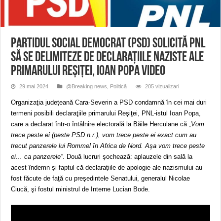
Miresme de lavandă, mentă și flori de vară și râsete de copii la Carașova VIDEO
ANUNȚ OPRIRE APĂ în Reșița – avarie – 04.08.2026 – str. Văliugului și Plasto
ANUNŢ OPRIRE APĂ în CARANSEBEȘ – 04.08.2026 – avarie – Calea Severinu
Partidul Social Democrat (PSD) solicită PNL
să se delimiteze de declaraţiile naziste ale
primarului Reşiţei, Ioan Popa VIDEO
29 mai 2024
@Breaking news
,
Politică
205 vizualizari
Organizaţia judeţeană Cara-Severin a PSD condamnă în cei mai duri
termeni posibili declaraţiile primarului Reşiţei, PNL-istul Ioan Popa,
care a declarat într-o întâlnire electorală la Băile Herculane că
„Vom
trece peste ei (peste PSD n.r.), vom trece peste ei exact cum au
trecut panzerele lui Rommel în Africa de Nord. Aşa vom trece peste
ei… ca panzerele”
. Două lucruri şochează: aplauzele din sală la
acest îndemn şi faptul că declaraţiile de apologie ale nazismului au
fost făcute de faţă cu preşedintele Senatului, generalul Nicolae
Ciucă, şi fostul ministrul de Interne Lucian Bode.