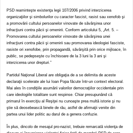
PSD reaminteşte existenţa legii 107/2006 privind interzicerea
organizaţiilor şi simbolurilor cu caracter fascist, rasist sau xenofob şi
a promovării cultului persoanelor vinovate de săvârşirea unor
infracţiuni contra păcii şi omenirii. Conform articolului 5, „Art. 5. –
Promovarea cultului persoanelor vinovate de săvârşirea unei
infracţiuni contra păcii şi omenirii sau promovarea ideologiei fasciste,
rasiste ori xenofobe, prin propagandă, săvârşită prin orice mijloace, în
public, se pedepseşte cu închisoare de la 3 luni la 3 ani şi
interzicerea unor drepturi.”
Partidul Naţional Liberal are obligaţia de a se delimita de aceste
declaraţii scelerate ale lui Ioan Popa făcute într-un context electoral.
Mai ales în condiţiile asumării valorilor democraţiilor occidentale prin
care ideologiile totalitare sunt respinse. Chiar presupunând că
primarul în exerciţiu al Reşiţei nu cunoaşte prea multă istorie şi nu
ştie să deosebească binele de rău, astfel de afirmaţii venite din
partea unui lider politic au darul de a genera confuzie.
În plus, dincolo de mesajul pro-nazist, trebuie remarcată violenţa de