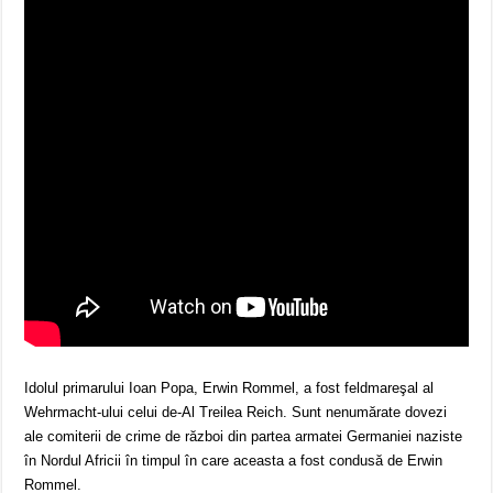
Idolul primarului Ioan Popa, Erwin Rommel, a fost feldmareşal al
Wehrmacht-ului celui de-Al Treilea Reich. Sunt nenumărate dovezi
ale comiterii de crime de război din partea armatei Germaniei naziste
în Nordul Africii în timpul în care aceasta a fost condusă de Erwin
Rommel.