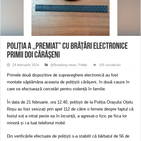
ANUNŢ OPRIRE APĂ în CARANSEBEȘ – 04.08.2026 – avarie – Calea Severinu
ANUNŢ OPRIRE APĂ în CARANSEBEȘ avarie
ANUNȚ OPRIRE APĂ în Reșița, cartier Țerova – avarie – 04.08.2026
Poliția a ,,premiat” cu brățări electronice
primii doi cărășeni
24 februarie 2024
@Breaking news
,
Politie
145 vizualizari
Primele două dispozitive de supraveghere electronică au fost
montate săptămâna aceasta de polițiștii cărășeni, în două cauze în
care se efectuează cercetări pentru violență în familie.
În data de 21 februarie, ora 12.40, polițiști de la Poliția Orașului Oțelu
Roșu au fost sesizați prin apel 112 de către o femeie despre faptul că
fostul soț a intrat peste ea în locuință, a agresat-o fizic pe fiica lor
minoră și i-a luat telefonul mobil.
Din verificările efectuate de polițiști s-a stabilit că bărbatul de 56 de