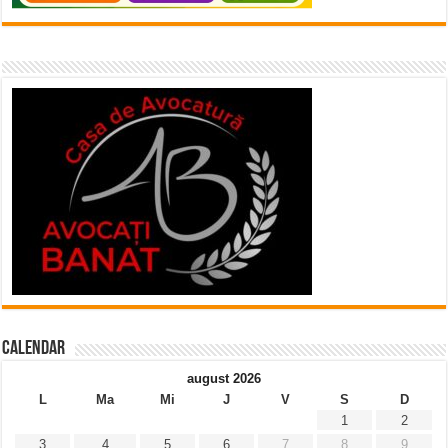
Calendar
august 2026
L
Ma
Mi
J
V
S
D
1
2
3
4
5
6
7
8
9