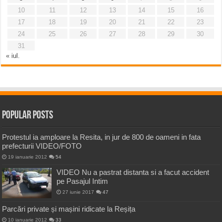
10
11
12
13
14
15
16
17
18
19
20
21
22
23
24
25
26
27
28
29
30
31
« iul.
Popular Posts
Protestul ia amploare la Resita, in jur de 800 de oameni in fata
prefecturii VIDEO/FOTO
19 ianuarie 2012
54
VIDEO Nu a pastrat distanta si a facut accident
pe Pasajul Intim
27 iunie 2017
47
Parcări private și mașini ridicate la Reșița
10 ianuarie 2012
33