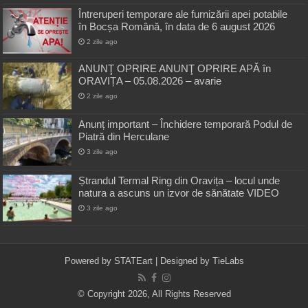
Întreruperi temporare ale furnizării apei potabile
în Bocșa Română, în data de 6 august 2026
2 zile ago
ANUNŢ OPRIRE ANUNŢ OPRIRE APĂ în
ORAVIȚA – 05.08.2026 – avarie
2 zile ago
Anunț important – Închidere temporară Podul de
Piatră din Herculane
3 zile ago
Ștrandul Termal Ring din Oravița – locul unde
natura a ascuns un izvor de sănătate VIDEO
3 zile ago
Powered by
STATEart
| Designed by
TieLabs
© Copyright 2026, All Rights Reserved