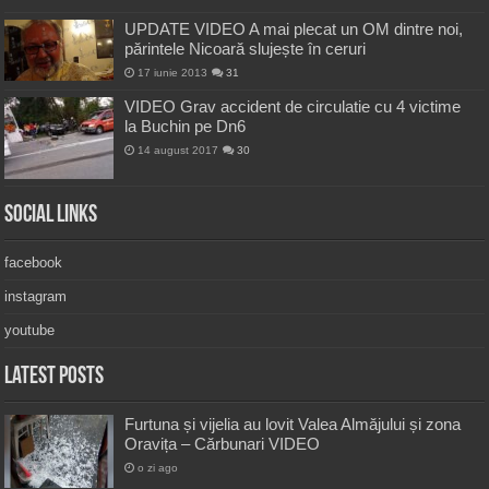
UPDATE VIDEO A mai plecat un OM dintre noi,
părintele Nicoară slujește în ceruri
17 iunie 2013
31
VIDEO Grav accident de circulatie cu 4 victime
la Buchin pe Dn6
14 august 2017
30
Social Links
facebook
instagram
youtube
Latest Posts
Furtuna și vijelia au lovit Valea Almăjului și zona
Oravița – Cărbunari VIDEO
o zi ago