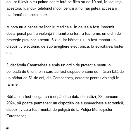
ani, ar fi lovit-o cu palma peste față pe fiica sa de 10 ani, în locuinţa
acestora, luându-i telefonul mobil pentru a nu mai putea accesa o
platformă de socializare.
Minora nu a necesitat îngrijiri medicale. În cauză a fost întocmit
dosar penal pentru violență în familie și furt, a fost emis un ordin de
protecție provizoriu pentru 5 zile, iar bărbatului i-a fost montat un
dispozitiv electronic de supraveghere electronică, la solicitarea fostei
soții.
Judecătoria Caransebeș a emis un ordin de protecție pentru o
perioadă de 6 luni, prin care au fost dispuse o serie de măsuri față de
un bărbat de 51 de ani, din Caransebeș, cercetat pentru violență în
familie.
Bărbatul a fost obligat ca începând cu data de astăzi, 23 februarie
2024, să poarte permanent un dispozitiv de supraveghere electronică,
dispozitiv ce a fost montat de polițiști de la Poliția Municipiului
Caransebeș.
#