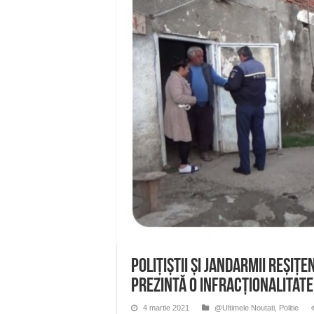
ANUNȚ OPRIRE APĂ în Reșița 
ANUNŢ OPRIRE APĂ în CARAN
ANUNŢ OPRIRE APĂ în CA
ANUNȚ OPRIRE APĂ în Reșița,
ANUNȚ OPRIRE APĂ în Reșița
Polițiștii și jandarmii reșițe
prezintă o infracționalitate
4 martie 2021
@Ultimele Noutati
,
Politie