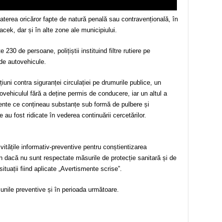
terea oricăror fapte de natură penală sau contravențională, în
cek, dar și în alte zone ale municipiului.
 230 de persoane, polițiștii instituind filtre rutiere pe
2 de autovehicule.
uni contra siguranței circulației pe drumurile publice, un
vehiculul fără a deține permis de conducere, iar un altul a
iente ce conțineau substanțe sub formă de pulbere și
 au fost ridicate în vederea continuării cercetărilor.
tivitățile informativ-preventive pentru conștientizarea
pun dacă nu sunt respectate măsurile de protecție sanitară și de
situații fiind aplicate „Avertismente scrise”.
țiunile preventive și în perioada următoare.