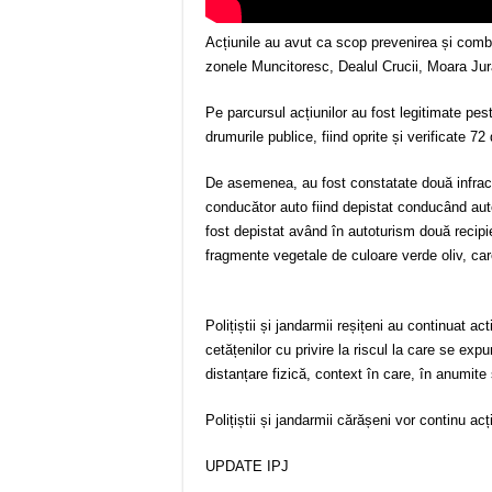
Acțiunile au avut ca scop prevenirea și comba
zonele Muncitoresc, Dealul Crucii, Moara Jura
Pe parcursul acțiunilor au fost legitimate peste
drumurile publice, fiind oprite și verificate 7
De asemenea, au fost constatate două infracți
conducător auto fiind depistat conducând auto
fost depistat având în autoturism două recip
fragmente vegetale de culoare verde oliv, care
Polițiștii și jandarmii reșițeni au continuat ac
cetățenilor cu privire la riscul la care se ex
distanțare fizică, context în care, în anumite 
Polițiștii și jandarmii cărășeni vor continu ac
UPDATE IPJ