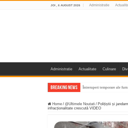
Administratie
Actualit
JOI , 6 AUGUST 2026
Administratie
Actualitate
Culinare
Div
Breaking News
Întreruperi temporare ale fur
ANUNŢ OPRIRE ANUNŢ OPRIR
Home
/
@Ultimele Noutati
/
Polițiștii și janda
Anunț important – Închidere 
infracționalitate crescută VIDEO
Ștrandul Termal Ring din Ora
Miresme de lavandă, mentă și 