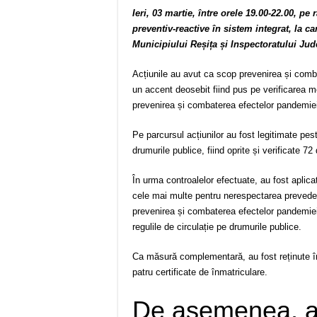
Ieri, 03 martie, între orele 19.00-22.00, pe
preventiv-reactive în sistem integrat, la ca
Municipiului Reșița și Inspectoratului Ju
Acțiunile au avut ca scop prevenirea și comb
un accent deosebit fiind pus pe verificarea mo
prevenirea și combaterea efectelor pandemi
Pe parcursul acțiunilor au fost legitimate peste
drumurile publice, fiind oprite și verificate 7
În urma controalelor efectuate, au fost aplica
cele mai multe pentru nerespectarea prevederi
prevenirea și combaterea efectelor pandemie
regulile de circulație pe drumurile publice.
Ca măsură complementară, au fost reținute î
patru certificate de înmatriculare.
De asemenea, au