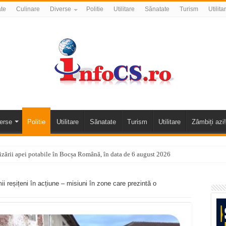
ate
Culinare
Diverse
Politie
Utilitare
Sănatate
Turism
Utilita
erse
Politie
Utilitare
Sănatate
Turism
Utilitare
Zâmbiți azi!
nizării apei potabile în Bocșa Română, în data de 6 august 2026
E APĂ în ORAVIȚA – 05.08.2026 – avarie
rmii reșițeni în acțiune – misiuni în zone care prezintă o
temporară Podul de Piatră din Herculane
vița – locul unde natura a ascuns un izvor de sănătate VIDEO
flori de vară și râsete de copii la Carașova VIDEO