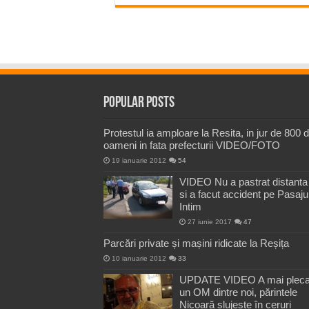
Popular Posts
Protestul ia amploare la Resita, in jur de 800 
oameni in fata prefecturii VIDEO/FOTO
19 ianuarie 2012
54
VIDEO Nu a pastrat distanta
si a facut accident pe Pasaju
Intim
27 iunie 2017
47
Parcări private și mașini ridicate la Reșița
10 ianuarie 2012
33
UPDATE VIDEO A mai pleca
un OM dintre noi, părintele
Nicoară slujește în ceruri