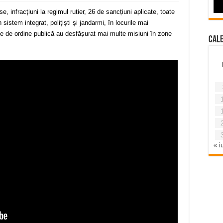
, infracțiuni la regimul rutier, 26 de sancțiuni aplicate, toate
sistem integrat, polițiști și jandarmi, în locurile mai
ele de ordine publică au desfășurat mai multe misiuni în zone
Cal
« iu