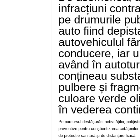
infracțiuni contra
pe drumurile pu
auto fiind depis
autovehiculul fă
conducere, iar un
având în autotu
conțineau subst
pulbere și frag
culoare verde oli
în vederea contin
Pe parcursul desfășurării activităților, polițișt
preventive pentru conștientizarea cetățenilor
de protecție sanitară și de distanțare fizică.