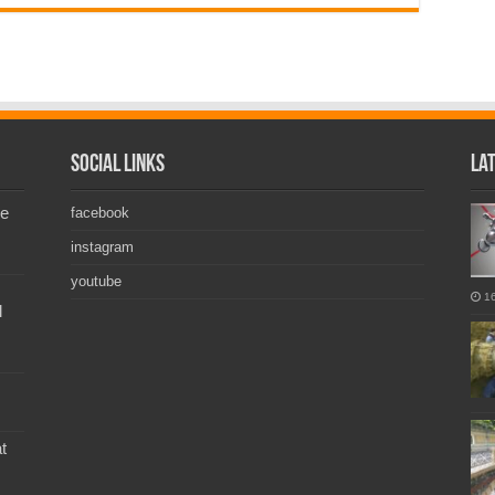
Social Links
La
de
facebook
instagram
youtube
1
l
t