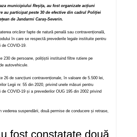
 raza municipiului Reșița, au fost organizate acțiuni
re au participat peste 30 de efective din cadrul Poliției
dețean de Jandarmi Caraș-Severin.
aterea oricăror fapte de natură penală sau contravențională,
dului în care se respectă prevederile legale instituite pentru
ei de COVID-19.
 230 de persoane, polițiștii instituind filtre rutiere pe
2 de autovehicule.
te 26 de sancțiuni contravenționale, în valoare de 5.500 lei,
lor Legii nr. 55 din 2020, privind unele măsuri pentru
i de COVID-19 și a prevederilor OUG 195 din 2002 privind
n vederea suspendării, două permise de conducere și retrase,
 fost constatate două