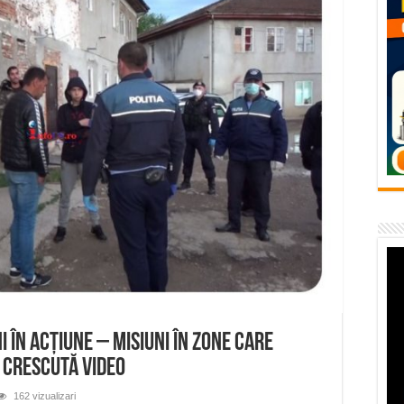
– avarie – 04.08.2026 – str. Văliugului și Plastomet
SEBEȘ – 04.08.2026 – avarie – Calea Severinului
RANSEBEȘ avarie
 cartier Țerova – avarie – 04.08.2026
 – avarie – 03.08.2026 – Calea Caransebeșului
ni în acțiune – misiuni în zone care
 crescută VIDEO
162 vizualizari