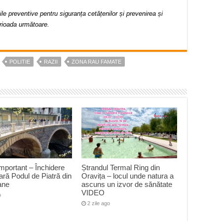
nile preventive pentru siguranța cetățenilor și prevenirea și
erioada următoare.
POLITIE
RAZII
ZONA RAU FAMATE
mportant – Închidere
Ștrandul Termal Ring din
ră Podul de Piatră din
Oravița – locul unde natura a
ane
ascuns un izvor de sănătate
VIDEO
o
2 zile ago