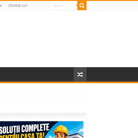
re
Zâmbiți azi!