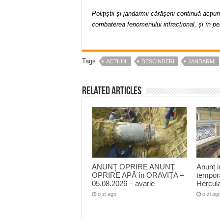
Polițiștii și jandarmii cărășeni continuă acțiu
combaterea fenomenului infracțional, și în p
Tags
ACTIUNI
DESCINDERI
JANDARMI
Related Articles
ANUNŢ OPRIRE ANUNŢ
Anunț i
OPRIRE APĂ în ORAVIȚA –
tempora
05.08.2026 – avarie
Hercul
o zi ago
o zi ag