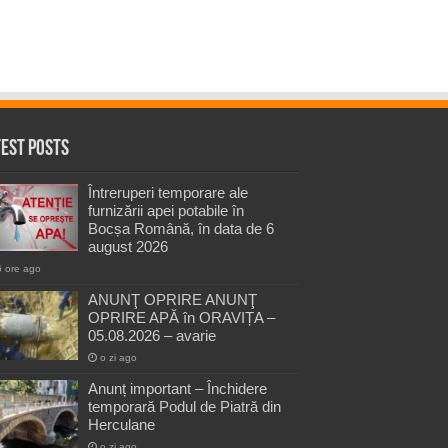
test Posts
Întreruperi temporare ale
furnizării apei potabile în
Bocșa Română, în data de 6
august 2026
6 ore ago
ANUNŢ OPRIRE ANUNŢ
OPRIRE APĂ în ORAVIȚA –
05.08.2026 – avarie
o zi ago
Anunț important – Închidere
temporară Podul de Piatră din
Herculane
o zi ago