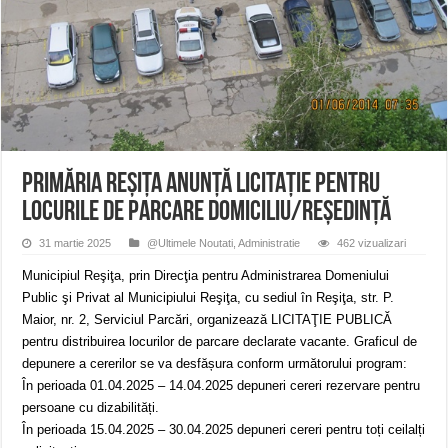
Miresme de lavandă, mentă și flori de vară și râsete de copii la Carașova VIDEO
ANUNȚ OPRIRE APĂ în Reșița – avarie – 04.08.2026 – str. Văliugului și Plasto
ANUNŢ OPRIRE APĂ în CARANSEBEȘ – 04.08.2026 – avarie – Calea Severinu
PRIMĂRIA REȘIȚA ANUNŢĂ LICITAŢIE pentru
locurile de parcare domiciliu/reşedinţă
31 martie 2025
@Ultimele Noutati
,
Administratie
462 vizualizari
Municipiul Reşiţa, prin Direcţia pentru Administrarea Domeniului
Public şi Privat al Municipiului Reşiţa, cu sediul în Reşiţa, str. P.
Maior, nr. 2, Serviciul Parcări, organizează LICITAŢIE PUBLICĂ
pentru distribuirea locurilor de parcare declarate vacante. Graficul de
depunere a cererilor se va desfășura conform următorului program:
În perioada 01.04.2025 – 14.04.2025 depuneri cereri rezervare pentru
persoane cu dizabilități.
În perioada 15.04.2025 – 30.04.2025 depuneri cereri pentru toți ceilalți