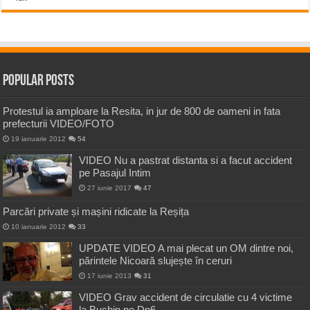
Popular Posts
Protestul ia amploare la Resita, in jur de 800 de oameni in fata
prefecturii VIDEO/FOTO
19 ianuarie 2012
54
VIDEO Nu a pastrat distanta si a facut accident
pe Pasajul Intim
27 iunie 2017
47
Parcări private și mașini ridicate la Reșița
10 ianuarie 2012
33
UPDATE VIDEO A mai plecat un OM dintre noi,
părintele Nicoară slujește în ceruri
17 iunie 2013
31
VIDEO Grav accident de circulatie cu 4 victime
la Buchin pe Dn6