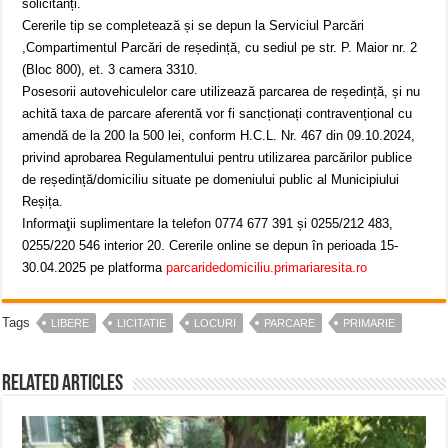
solicitanți.
Cererile tip se completează și se depun la Serviciul Parcări
,Compartimentul Parcări de reședință, cu sediul pe str. P. Maior nr. 2
(Bloc 800), et. 3 camera 3310.
Posesorii autovehiculelor care utilizează parcarea de reședință, și nu
achită taxa de parcare aferentă vor fi sancționați contravențional cu
amendă de la 200 la 500 lei, conform H.C.L. Nr. 467 din 09.10.2024,
privind aprobarea Regulamentului pentru utilizarea parcărilor publice
de reședință/domiciliu situate pe domeniului public al Municipiului
Reșița.
Informaţii suplimentare la telefon 0774 677 391 și 0255/212 483,
0255/220 546 interior 20. Cererile online se depun în perioada 15-
30.04.2025 pe platforma
parcaridedomiciliu.primariaresita.ro
Tags
LIBERE
LICITATIE
LOCURI
PARCARE
PRIMARIE
Related Articles