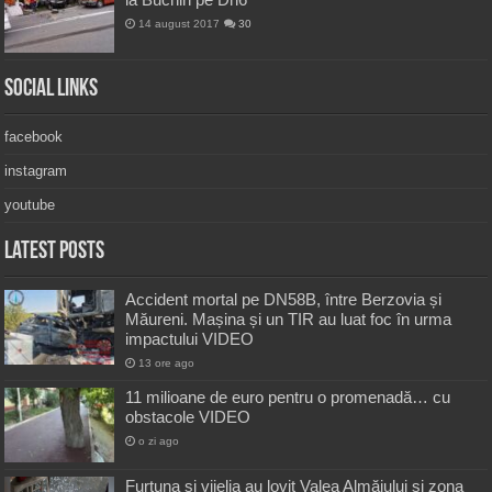
14 august 2017
30
Social Links
facebook
instagram
youtube
Latest Posts
Accident mortal pe DN58B, între Berzovia și
Măureni. Mașina și un TIR au luat foc în urma
impactului VIDEO
13 ore ago
11 milioane de euro pentru o promenadă… cu
obstacole VIDEO
o zi ago
Furtuna și vijelia au lovit Valea Almăjului și zona