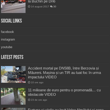
la Buchin pe Dn6
14 august 2017
30
Social Links
facebook
instagram
youtube
Latest Posts
Accident mortal pe DN58B, între Berzovia și
Măureni. Mașina și un TIR au luat foc în urma
impactului VIDEO
10 ore ago
11 milioane de euro pentru o promenadă… cu
obstacole VIDEO
23 de ore ago
Furtuna și vijelia au lovit Valea Almăjului și zona