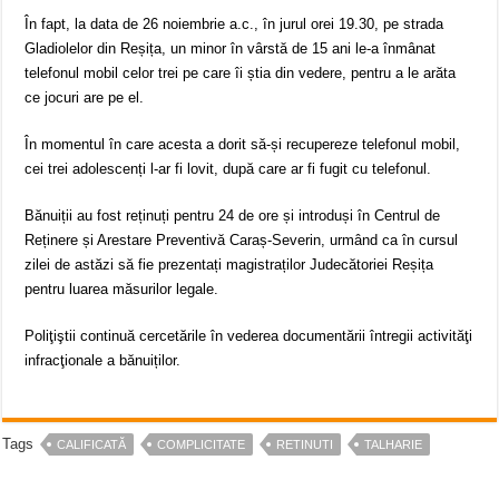
În fapt, la data de 26 noiembrie a.c., în jurul orei 19.30, pe strada
Gladiolelor din Reșița, un minor în vârstă de 15 ani le-a înmânat
telefonul mobil celor trei pe care îi știa din vedere, pentru a le arăta
ce jocuri are pe el.
În momentul în care acesta a dorit să-și recupereze telefonul mobil,
cei trei adolescenți l-ar fi lovit, după care ar fi fugit cu telefonul.
Bănuiții au fost reținuți pentru 24 de ore și introduși în Centrul de
Reținere și Arestare Preventivă Caraș-Severin, urmând ca în cursul
zilei de astăzi să fie prezentați magistraților Judecătoriei Reșița
pentru luarea măsurilor legale.
Poliţiştii continuă cercetările în vederea documentării întregii activităţi
infracţionale a bănuiților.
Tags
CALIFICATĂ
COMPLICITATE
RETINUTI
TALHARIE