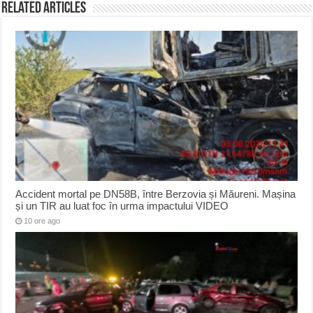
Related Articles
Accident mortal pe DN58B, între Berzovia și Măureni. Mașina
și un TIR au luat foc în urma impactului VIDEO
10 ore ago