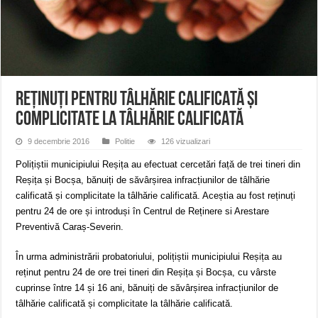
Miresme de lavandă, mentă și flori de vară și râsete de copii la Carașova VIDEO
ANUNȚ OPRIRE APĂ în Reșița – avarie – 04.08.2026 – str. Văliugului și Plasto
ANUNŢ OPRIRE APĂ în CARANSEBEȘ – 04.08.2026 – avarie – Calea Severinu
REȚINUȚI PENTRU TÂLHĂRIE CALIFICATĂ ȘI
COMPLICITATE LA TÂLHĂRIE CALIFICATĂ
9 decembrie 2016
Politie
126 vizualizari
Polițiștii municipiului Reșița au efectuat cercetări față de trei tineri din
Reșița și Bocșa, bănuiți de săvârșirea infracțiunilor de tâlhărie
calificată și complicitate la tâlhărie calificată. Aceștia au fost reținuți
pentru 24 de ore și introduși în Centrul de Reținere si Arestare
Preventivă Caraș-Severin.
În urma administrării probatoriului, polițiștii municipiului Reșița au
reținut pentru 24 de ore trei tineri din Reșița și Bocșa, cu vârste
cuprinse între 14 și 16 ani, bănuiți de săvârșirea infracțiunilor de
tâlhărie calificată și complicitate la tâlhărie calificată.