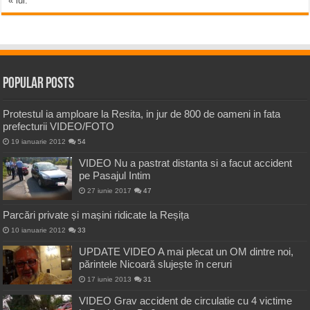
« iul.
Popular Posts
Protestul ia amploare la Resita, in jur de 800 de oameni in fata
prefecturii VIDEO/FOTO
19 ianuarie 2012
54
VIDEO Nu a pastrat distanta si a facut accident
pe Pasajul Intim
27 iunie 2017
47
Parcări private și mașini ridicate la Reșița
10 ianuarie 2012
33
UPDATE VIDEO A mai plecat un OM dintre noi,
părintele Nicoară slujește în ceruri
17 iunie 2013
31
VIDEO Grav accident de circulatie cu 4 victime